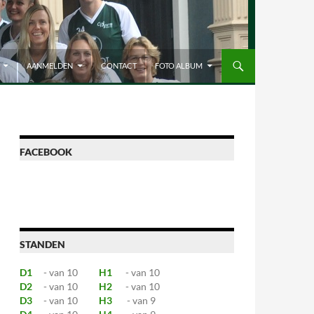
AANMELDEN
CONTACT
FOTO ALBUM
FACEBOOK
STANDEN
D1
- van 10
H1
- van 10
D2
- van 10
H2
- van 10
D3
- van 10
H3
- van 9