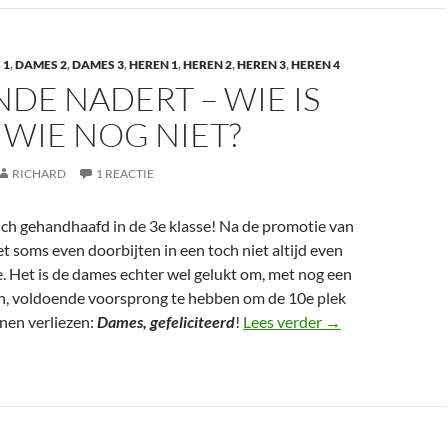
 1
,
DAMES 2
,
DAMES 3
,
HEREN 1
,
HEREN 2
,
HEREN 3
,
HEREN 4
NDE NADERT – WIE IS
, WIE NOG NIET?
RICHARD
1 REACTIE
ich gehandhaafd in de 3e klasse! Na de promotie van
het soms even doorbijten in een toch niet altijd even
. Het is de dames echter wel gelukt om, met nog een
an, voldoende voorsprong te hebben om de 10e plek
Het einde nadert – 
nen verliezen:
Dames, gefeliciteerd
!
Lees verder
→