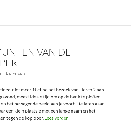
PUNTEN VAN DE
PER
3
RICHARD
lnee, niet meer. Niet na het bezoek van Heren 2 aan
gavond, meest ideale tijd om op de bank te ploffen,
 en het bewegende beeld aan je voorbij te laten gaan.
naar een klein plaatsje met een lange naam en het
Twee punten van de koploper
men tegen de koploper.
Lees verder
→