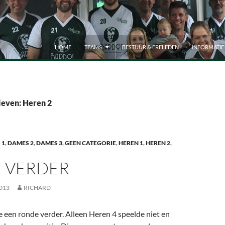
HOME
TEAMS
BESTUUR & ERELEDEN
INFORMATIE
ieven: Heren 2
 1
,
DAMES 2
,
DAMES 3
,
GEEN CATEGORIE
,
HEREN 1
,
HEREN 2
,
 VERDER
013
RICHARD
e een ronde verder. Alleen Heren 4 speelde niet en