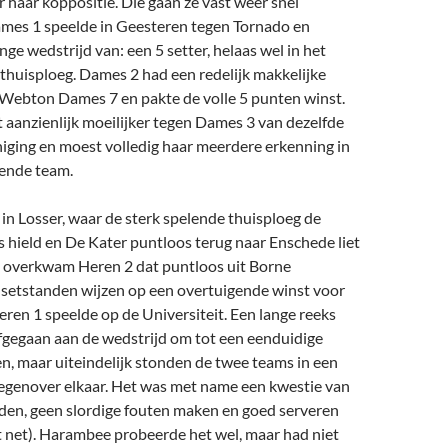
 haar koppositie. Die gaan ze vast weer snel
mes 1 speelde in Geesteren tegen Tornado en
nge wedstrijd van: een 5 setter, helaas wel in het
thuisploeg. Dames 2 had een redelijk makkelijke
 Webton Dames 7 en pakte de volle 5 punten winst.
 aanzienlijk moeilijker tegen Dames 3 van dezelfde
iging en moest volledig haar meerdere erkenning in
lende team.
in Losser, waar de sterk spelende thuisploeg de
 hield en De Kater puntloos terug naar Enschede liet
e overkwam Heren 2 dat puntloos uit Borne
 setstanden wijzen op een overtuigende winst voor
eren 1 speelde op de Universiteit. Een lange reeks
fgegaan aan de wedstrijd om tot een eenduidige
en, maar uiteindelijk stonden de twee teams in een
tegenover elkaar. Het was met name een kwestie van
uden, geen slordige fouten maken en goed serveren
het net). Harambee probeerde het wel, maar had niet