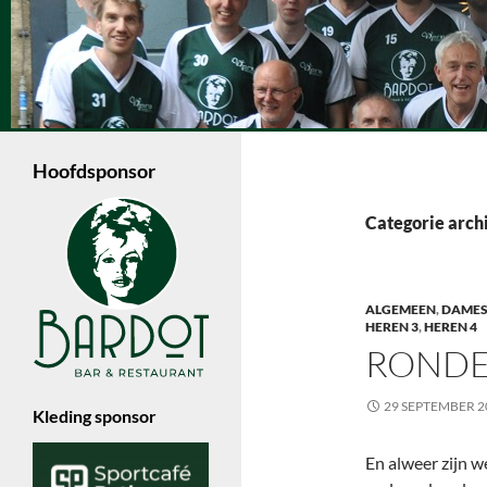
Ga
naar
de
Zoeken
inhoud
Volleybalvereniging Vips Bardot
Een jonge volleybalvereniging in
Enschede die met 6 dames- en 4
Hoofdsponsor
herenteams in de Nevobo competitie
speelt.
Categorie arch
ALGEMEEN
,
DAMES
HEREN 3
,
HEREN 4
RONDE
29 SEPTEMBER 2
Kleding sponsor
En alweer zijn w