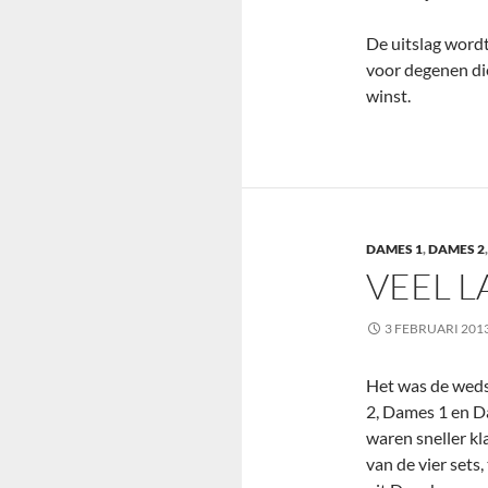
De uitslag wordt
voor degenen die
winst.
DAMES 1
,
DAMES 2
VEEL 
3 FEBRUARI 201
Het was de weds
2, Dames 1 en D
waren sneller kl
van de vier sets