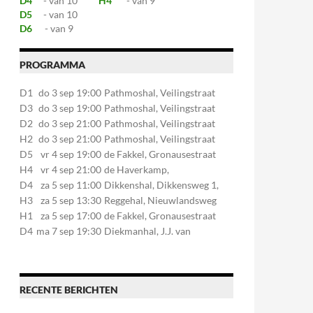
D4
- van 10
H4
- van 9
D5
- van 10
D6
- van 9
PROGRAMMA
D1
do 3 sep 19:00
Pathmoshal, Veilingstraat
20, 7545LZ Enschede
D3
do 3 sep 19:00
Pathmoshal, Veilingstraat
20, 7545LZ Enschede
D2
do 3 sep 21:00
Pathmoshal, Veilingstraat
20, 7545LZ Enschede
H2
do 3 sep 21:00
Pathmoshal, Veilingstraat
20, 7545LZ Enschede
D5
vr 4 sep 19:00
de Fakkel, Gronausestraat
107, 7581CE Losser
H4
vr 4 sep 21:00
de Haverkamp,
Stationsstraat 30, 7475AM
D4
za 5 sep 11:00
Dikkenshal, Dikkensweg 1,
Markelo
7641CC Wierden
H3
za 5 sep 13:30
Reggehal, Nieuwlandsweg
1, 7461VP Rijssen
H1
za 5 sep 17:00
de Fakkel, Gronausestraat
107, 7581CE Losser
D4
ma 7 sep 19:30
Diekmanhal, J.J. van
Deinselaan 22, 7541BR
Enschede
RECENTE BERICHTEN