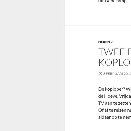
uit Denekamp.
HEREN 2
TWEE 
KOPLO
3 FEBRUARI 201
De koploper? We
de Hoeve. Vrijda
TV aan te zetten
Of af te reizen 
aldaar op te ne