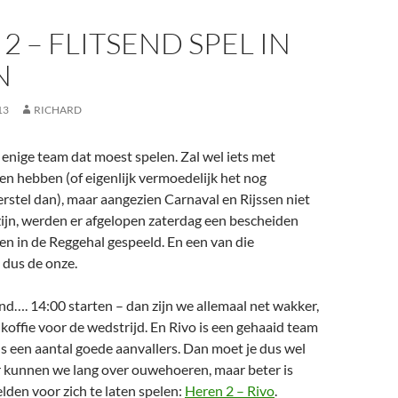
2 – FLITSEND SPEL IN
N
13
RICHARD
enige team dat moest spelen. Zal wel iets met
n hebben (of eigenlijk vermoedelijk het nog
stel dan), maar aangezien Carnaval en Rijssen niet
ijn, werden er afgelopen zaterdag een bescheiden
en in de Reggehal gespeeld. En een van die
 dus de onze.
end…. 14:00 starten – dan zijn we allemaal net wakker,
koffie voor de wedstrijd. En Rivo is een gehaaid team
s een aantal goede aanvallers. Dan moet je dus wel
r kunnen we lang over ouwehoeren, maar beter is
elden voor zich te laten spelen:
Heren 2 – Rivo
.