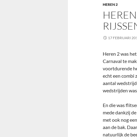
HEREN 2
HEREN 
RIJSSE
17 FEBRUARI 20
Heren 2 was het 
Carnaval te make
voortdurende her
echt een combi z
aantal wedstrijd
wedstrijden was
En die was flits
mede dankzij de 
met ook nog een
aan de bak. Daa
natuurlijk de be