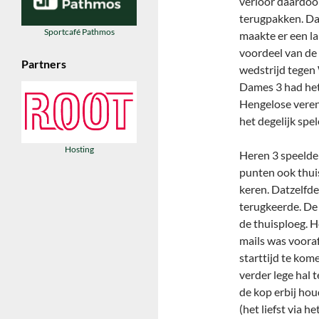
verloor daardoor
terugpakken. Da
Sportcafé Pathmos
maakte er een la
voordeel van de 
Partners
wedstrijd tegen
Dames 3 had het
Hengelose veren
het degelijk spe
Hosting
Heren 3 speelde 
punten ook thuis
keren. Datzelfd
terugkeerde. De
de thuisploeg. H
mails was voora
starttijd te kom
verder lege hal 
de kop erbij ho
(het liefst via 