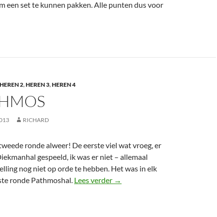
om een set te kunnen pakken. Alle punten dus voor
HEREN 2
,
HEREN 3
,
HEREN 4
THMOS
013
RICHARD
tweede ronde alweer! De eerste viel wat vroeg, er
iekmanhal gespeeld, ik was er niet – allemaal
lling nog niet op orde te hebben. Het was in elk
De Pathmos
rste ronde Pathmoshal.
Lees verder
→