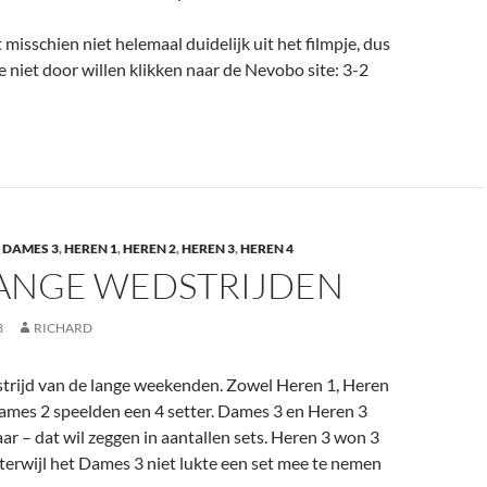
 misschien niet helemaal duidelijk uit het filmpje, dus
 niet door willen klikken naar de Nevobo site: 3-2
,
DAMES 3
,
HEREN 1
,
HEREN 2
,
HEREN 3
,
HEREN 4
LANGE WEDSTRIJDEN
3
RICHARD
trijd van de lange weekenden. Zowel Heren 1, Heren
ames 2 speelden een 4 setter. Dames 3 en Heren 3
aar – dat wil zeggen in aantallen sets. Heren 3 won 3
, terwijl het Dames 3 niet lukte een set mee te nemen