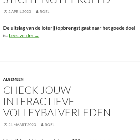
2 APRIL 2023
ROEL
De uitslag van de loterij (opbrengst gaat naar het goede doel
Uitslag loterij voor stichting Leergeld
is:
Lees verder
→
ALGEMEEN
CHECK JOUW
INTERACTIEVE
VOLLEYBALVERLEDEN
21 MAART 2023
ROEL