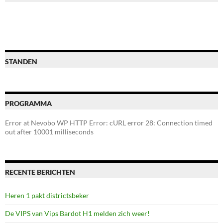
STANDEN
PROGRAMMA
Error at Nevobo WP HTTP Error: cURL error 28: Connection timed
out after 10001 milliseconds
RECENTE BERICHTEN
Heren 1 pakt districtsbeker
De VIPS van Vips Bardot H1 melden zich weer!