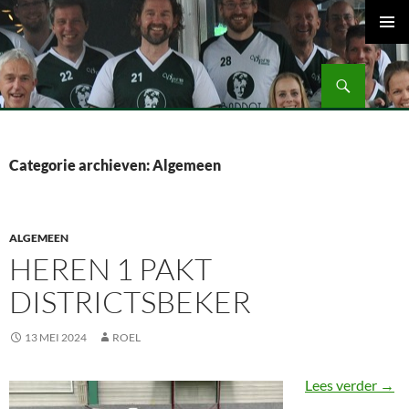
Ga
naar
PRIMAI
de
MENU
Zoeken
inhoud
Volleybalvereniging Vips Bardot
Categorie archieven: Algemeen
ALGEMEEN
HEREN 1 PAKT
DISTRICTSBEKER
13 MEI 2024
ROEL
Here
Lees verder
→