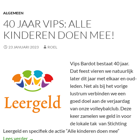
ALGEMEEN
40 JAAR VIPS: ALLE
KINDEREN DOEN MEE!
23 JANUARI 2023
ROEL
Vips Bardot bestaat 40 jaar.
Dat feest vieren we natuurlijk
later dit jaar met elkaar en oud-
leden. Net als bij het vorige
lustrum verbinden we een
goed doel aan de verjaardag
van onze volleybalclub. Deze
keer zamelen we geld in voor
de lokale tak van Stichting
Leergeld en specifiek de actie “Alle kinderen doen mee”
40 jaar Vips: alle kinderen doen mee!
Lees verder
→