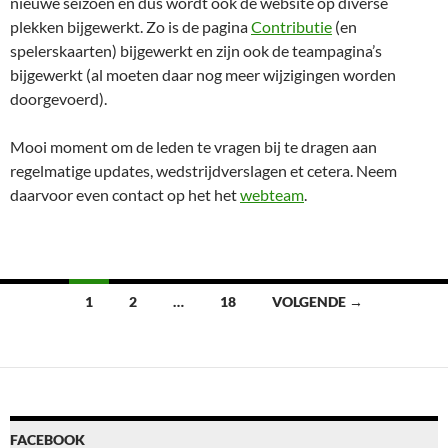
nieuwe seizoen en dus wordt ook de website op diverse
plekken bijgewerkt. Zo is de pagina
Contributie
(en
spelerskaarten) bijgewerkt en zijn ook de teampagina’s
bijgewerkt (al moeten daar nog meer wijzigingen worden
doorgevoerd).
Mooi moment om de leden te vragen bij te dragen aan
regelmatige updates, wedstrijdverslagen et cetera. Neem
daarvoor even contact op het het
webteam
.
Berichten
1
2
…
18
VOLGENDE →
navigatie
FACEBOOK