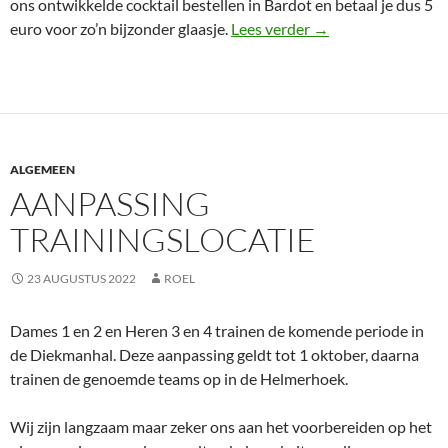
ons ontwikkelde cocktail bestellen in Bardot en betaal je dus 5
Probeer de nieuwe V
euro voor zo’n bijzonder glaasje.
Lees verder
→
ALGEMEEN
AANPASSING
TRAININGSLOCATIE
23 AUGUSTUS 2022
ROEL
Dames 1 en 2 en Heren 3 en 4 trainen de komende periode in
de Diekmanhal. Deze aanpassing geldt tot 1 oktober, daarna
trainen de genoemde teams op in de Helmerhoek.
Wij zijn langzaam maar zeker ons aan het voorbereiden op het