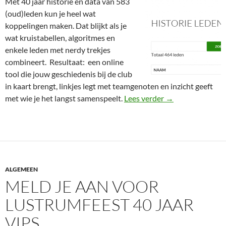
Met 40 jaar historie en data van 583
(oud)leden kun je heel wat
koppelingen maken. Dat blijkt als je
wat kruistabellen, algoritmes en
enkele leden met nerdy trekjes
combineert. Resultaat: een online
tool die jouw geschiedenis bij de club
in kaart brengt, linkjes legt met teamgenoten en inzicht geeft
Check jouw intera
met wie je het langst samenspeelt.
Lees verder
→
ALGEMEEN
MELD JE AAN VOOR
LUSTRUMFEEST 40 JAAR
VIPS