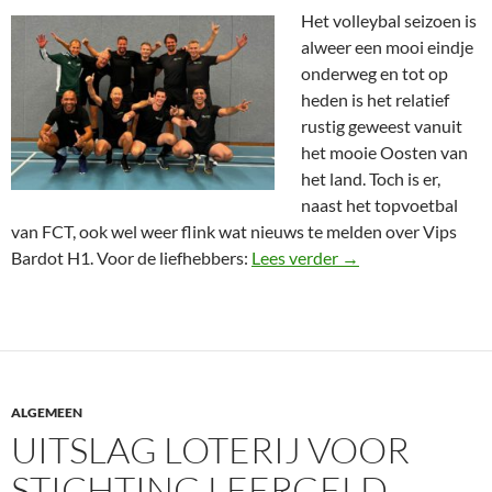
Het volleybal seizoen is
alweer een mooi eindje
onderweg en tot op
heden is het relatief
rustig geweest vanuit
het mooie Oosten van
het land. Toch is er,
naast het topvoetbal
van FCT, ook wel weer flink wat nieuws te melden over Vips
De VIPS van Vips B
Bardot H1. Voor de liefhebbers:
Lees verder
→
ALGEMEEN
UITSLAG LOTERIJ VOOR
STICHTING LEERGELD