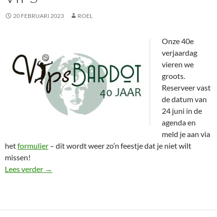
20 FEBRUARI 2023
ROEL
Onze 40e
verjaardag
vieren we
groots.
Reserveer vast
de datum van
24 juni in de
agenda en
meld je aan via
het
formulier
– dit wordt weer zo’n feestje dat je niet wilt
missen!
Meld je aan voor lustrumfeest 40 jaar Vips
Lees verder
→