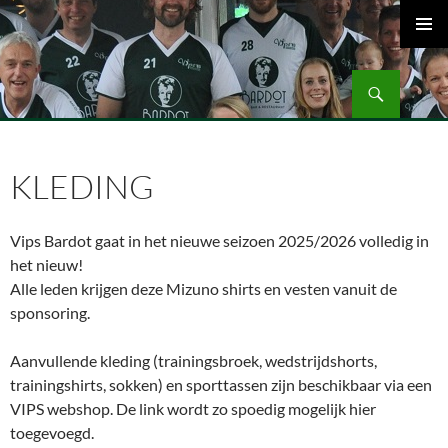
Ga
naar
PRIMAI
de
MENU
Zoeken
inhoud
Volleybalvereniging Vips Bardot
KLEDING
Vips Bardot gaat in het nieuwe seizoen 2025/2026 volledig in
het nieuw!
Alle leden krijgen deze Mizuno shirts en vesten vanuit de
sponsoring.
Aanvullende kleding (trainingsbroek, wedstrijdshorts,
trainingshirts, sokken) en sporttassen zijn beschikbaar via een
VIPS webshop. De link wordt zo spoedig mogelijk hier
toegevoegd.