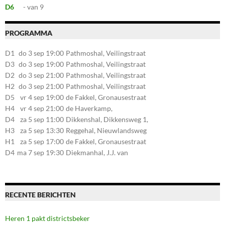
D6
- van 9
PROGRAMMA
D1
do 3 sep 19:00
Pathmoshal, Veilingstraat
20, 7545LZ Enschede
D3
do 3 sep 19:00
Pathmoshal, Veilingstraat
20, 7545LZ Enschede
D2
do 3 sep 21:00
Pathmoshal, Veilingstraat
20, 7545LZ Enschede
H2
do 3 sep 21:00
Pathmoshal, Veilingstraat
20, 7545LZ Enschede
D5
vr 4 sep 19:00
de Fakkel, Gronausestraat
107, 7581CE Losser
H4
vr 4 sep 21:00
de Haverkamp,
Stationsstraat 30, 7475AM
D4
za 5 sep 11:00
Dikkenshal, Dikkensweg 1,
Markelo
7641CC Wierden
H3
za 5 sep 13:30
Reggehal, Nieuwlandsweg
1, 7461VP Rijssen
H1
za 5 sep 17:00
de Fakkel, Gronausestraat
107, 7581CE Losser
D4
ma 7 sep 19:30
Diekmanhal, J.J. van
Deinselaan 22, 7541BR
Enschede
RECENTE BERICHTEN
Heren 1 pakt districtsbeker