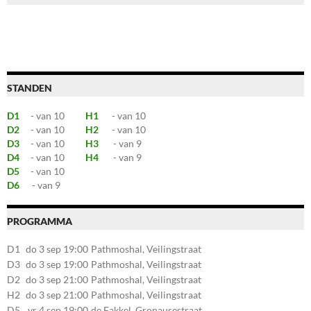
STANDEN
D1
- van 10
H1
- van 10
D2
- van 10
H2
- van 10
D3
- van 10
H3
- van 9
D4
- van 10
H4
- van 9
D5
- van 10
D6
- van 9
PROGRAMMA
D1
do 3 sep 19:00
Pathmoshal, Veilingstraat
20, 7545LZ Enschede
D3
do 3 sep 19:00
Pathmoshal, Veilingstraat
20, 7545LZ Enschede
D2
do 3 sep 21:00
Pathmoshal, Veilingstraat
20, 7545LZ Enschede
H2
do 3 sep 21:00
Pathmoshal, Veilingstraat
20, 7545LZ Enschede
D5
vr 4 sep 19:00
de Fakkel, Gronausestraat