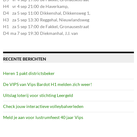
107, 7581CE Losser
H4
vr 4 sep 21:00
de Haverkamp,
Stationsstraat 30, 7475AM
D4
za 5 sep 11:00
Dikkenshal, Dikkensweg 1,
Markelo
7641CC Wierden
H3
za 5 sep 13:30
Reggehal, Nieuwlandsweg
1, 7461VP Rijssen
H1
za 5 sep 17:00
de Fakkel, Gronausestraat
107, 7581CE Losser
D4
ma 7 sep 19:30
Diekmanhal, J.J. van
Deinselaan 22, 7541BR
Enschede
RECENTE BERICHTEN
Heren 1 pakt districtsbeker
De VIPS van Vips Bardot H1 melden zich weer!
Uitslag loterij voor stichting Leergeld
Check jouw interactieve volleybalverleden
Meld je aan voor lustrumfeest 40 jaar Vips