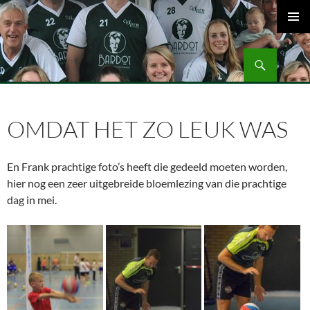
Ga
naar
PRIMAI
de
MENU
Zoeken
inhoud
Volleybalvereniging Vips Bardot
OMDAT HET ZO LEUK WAS
En Frank prachtige foto’s heeft die gedeeld moeten worden,
hier nog een zeer uitgebreide bloemlezing van die prachtige
dag in mei.