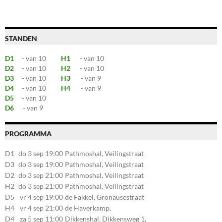
STANDEN
D1
- van 10
H1
- van 10
D2
- van 10
H2
- van 10
D3
- van 10
H3
- van 9
D4
- van 10
H4
- van 9
D5
- van 10
D6
- van 9
PROGRAMMA
D1
do 3 sep 19:00
Pathmoshal, Veilingstraat
20, 7545LZ Enschede
D3
do 3 sep 19:00
Pathmoshal, Veilingstraat
20, 7545LZ Enschede
D2
do 3 sep 21:00
Pathmoshal, Veilingstraat
20, 7545LZ Enschede
H2
do 3 sep 21:00
Pathmoshal, Veilingstraat
20, 7545LZ Enschede
D5
vr 4 sep 19:00
de Fakkel, Gronausestraat
107, 7581CE Losser
H4
vr 4 sep 21:00
de Haverkamp,
Stationsstraat 30, 7475AM
D4
za 5 sep 11:00
Dikkenshal, Dikkensweg 1,