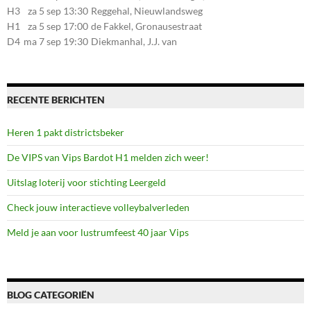
Markelo
7641CC Wierden
H3
za 5 sep 13:30
Reggehal, Nieuwlandsweg
1, 7461VP Rijssen
H1
za 5 sep 17:00
de Fakkel, Gronausestraat
107, 7581CE Losser
D4
ma 7 sep 19:30
Diekmanhal, J.J. van
Deinselaan 22, 7541BR
Enschede
RECENTE BERICHTEN
Heren 1 pakt districtsbeker
De VIPS van Vips Bardot H1 melden zich weer!
Uitslag loterij voor stichting Leergeld
Check jouw interactieve volleybalverleden
Meld je aan voor lustrumfeest 40 jaar Vips
BLOG CATEGORIËN