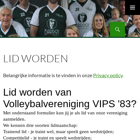
Ga
naar
PRIMAI
de
MENU
Zoeken
inhoud
Volleybalvereniging Vips Bardot
LID WORDEN
Belangrijke informatie is te vinden in onze
Privacy policy
.