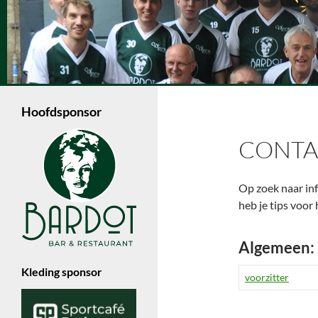
Ga
naar
de
Zoeken
inhoud
Volleybalvereniging Vips Bardot
Een jonge volleybalvereniging in
Enschede die met 6 dames- en 4
Hoofdsponsor
herenteams in de Nevobo competitie
speelt.
CONTA
Op zoek naar inf
heb je tips voo
Algemeen:
Kleding sponsor
voorzitter