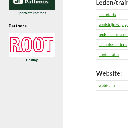
Leden/trai
Sportcafé Pathmos
secretaris
wedstrijd wijzig
Partners
technische zake
scheidsrechters
contributie
Hosting
Website:
webteam