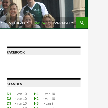
AANMELDEN
CONTACT
FOTO ALBUM
FACEBOOK
STANDEN
D1
- van 10
H1
- van 10
D2
- van 10
H2
- van 10
D3
- van 10
H3
- van 9