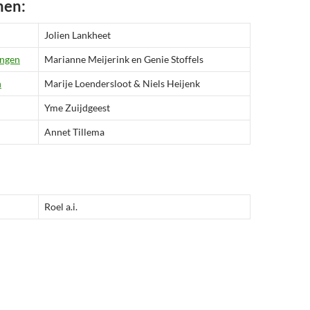
nen:
Jolien Lankheet
ingen
Marianne Meijerink en Genie Stoffels
n
Marije Loendersloot & Niels Heijenk
Yme Zuijdgeest
Annet Tillema
Roel a.i.