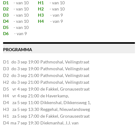
D1
- van 10
H1
- van 10
D2
- van 10
H2
- van 10
D3
- van 10
H3
- van 9
D4
- van 10
H4
- van 9
D5
- van 10
D6
- van 9
PROGRAMMA
D1
do 3 sep 19:00
Pathmoshal, Veilingstraat
20, 7545LZ Enschede
D3
do 3 sep 19:00
Pathmoshal, Veilingstraat
20, 7545LZ Enschede
D2
do 3 sep 21:00
Pathmoshal, Veilingstraat
20, 7545LZ Enschede
H2
do 3 sep 21:00
Pathmoshal, Veilingstraat
20, 7545LZ Enschede
D5
vr 4 sep 19:00
de Fakkel, Gronausestraat
107, 7581CE Losser
H4
vr 4 sep 21:00
de Haverkamp,
Stationsstraat 30, 7475AM
D4
za 5 sep 11:00
Dikkenshal, Dikkensweg 1,
Markelo
7641CC Wierden
H3
za 5 sep 13:30
Reggehal, Nieuwlandsweg
1, 7461VP Rijssen
H1
za 5 sep 17:00
de Fakkel, Gronausestraat
107, 7581CE Losser
D4
ma 7 sep 19:30
Diekmanhal, J.J. van
Deinselaan 22, 7541BR
Enschede