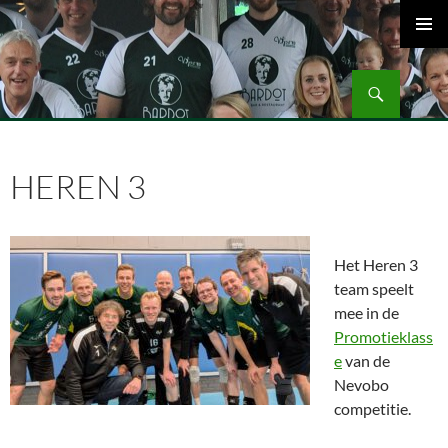
Ga
naar
PRIMAI
de
MENU
Zoeken
inhoud
Volleybalvereniging Vips Bardot
HEREN 3
Het Heren 3
team speelt
mee in de
Promotieklass
e
van de
Nevobo
competitie.