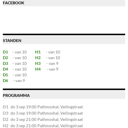
FACEBOOK
STANDEN
D1
- van 10
H1
- van 10
D2
- van 10
H2
- van 10
D3
- van 10
H3
- van 9
D4
- van 10
H4
- van 9
D5
- van 10
D6
- van 9
PROGRAMMA
D1
do 3 sep 19:00
Pathmoshal, Veilingstraat
20, 7545LZ Enschede
D3
do 3 sep 19:00
Pathmoshal, Veilingstraat
20, 7545LZ Enschede
D2
do 3 sep 21:00
Pathmoshal, Veilingstraat
20, 7545LZ Enschede
H2
do 3 sep 21:00
Pathmoshal, Veilingstraat