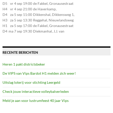
20, 7545LZ Enschede
D5
vr 4 sep 19:00
de Fakkel, Gronausestraat
107, 7581CE Losser
H4
vr 4 sep 21:00
de Haverkamp,
Stationsstraat 30, 7475AM
D4
za 5 sep 11:00
Dikkenshal, Dikkensweg 1,
Markelo
7641CC Wierden
H3
za 5 sep 13:30
Reggehal, Nieuwlandsweg
1, 7461VP Rijssen
H1
za 5 sep 17:00
de Fakkel, Gronausestraat
107, 7581CE Losser
D4
ma 7 sep 19:30
Diekmanhal, J.J. van
Deinselaan 22, 7541BR
Enschede
RECENTE BERICHTEN
Heren 1 pakt districtsbeker
De VIPS van Vips Bardot H1 melden zich weer!
Uitslag loterij voor stichting Leergeld
Check jouw interactieve volleybalverleden
Meld je aan voor lustrumfeest 40 jaar Vips