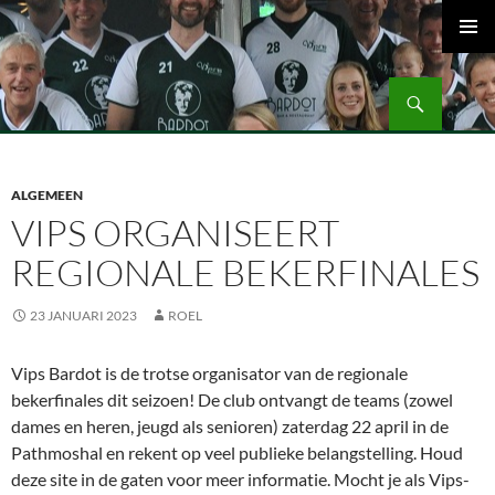
Ga
naar
PRIMAI
de
MENU
Zoeken
inhoud
Volleybalvereniging Vips Bardot
ALGEMEEN
VIPS ORGANISEERT
REGIONALE BEKERFINALES
23 JANUARI 2023
ROEL
Vips Bardot is de trotse organisator van de regionale
bekerfinales dit seizoen! De club ontvangt de teams (zowel
dames en heren, jeugd als senioren) zaterdag 22 april in de
Pathmoshal en rekent op veel publieke belangstelling.
Houd
deze site in de gaten voor meer informatie. Mocht je als Vips-