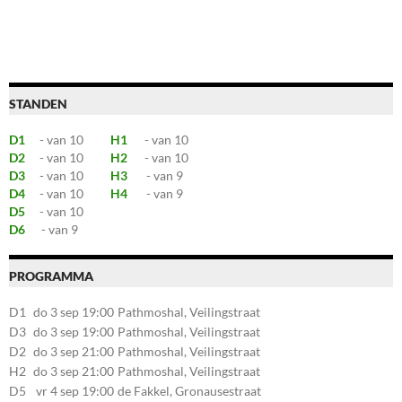
STANDEN
D1
- van 10
H1
- van 10
D2
- van 10
H2
- van 10
D3
- van 10
H3
- van 9
D4
- van 10
H4
- van 9
D5
- van 10
D6
- van 9
PROGRAMMA
D1
do 3 sep 19:00
Pathmoshal, Veilingstraat
20, 7545LZ Enschede
D3
do 3 sep 19:00
Pathmoshal, Veilingstraat
20, 7545LZ Enschede
D2
do 3 sep 21:00
Pathmoshal, Veilingstraat
20, 7545LZ Enschede
H2
do 3 sep 21:00
Pathmoshal, Veilingstraat
20, 7545LZ Enschede
D5
vr 4 sep 19:00
de Fakkel, Gronausestraat