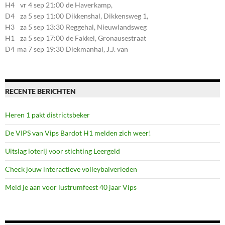
107, 7581CE Losser
H4
vr 4 sep 21:00
de Haverkamp,
Stationsstraat 30, 7475AM
D4
za 5 sep 11:00
Dikkenshal, Dikkensweg 1,
Markelo
7641CC Wierden
H3
za 5 sep 13:30
Reggehal, Nieuwlandsweg
1, 7461VP Rijssen
H1
za 5 sep 17:00
de Fakkel, Gronausestraat
107, 7581CE Losser
D4
ma 7 sep 19:30
Diekmanhal, J.J. van
Deinselaan 22, 7541BR
Enschede
RECENTE BERICHTEN
Heren 1 pakt districtsbeker
De VIPS van Vips Bardot H1 melden zich weer!
Uitslag loterij voor stichting Leergeld
Check jouw interactieve volleybalverleden
Meld je aan voor lustrumfeest 40 jaar Vips