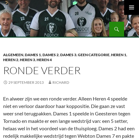
Ga
naar
PRIMAI
de
MENU
Zoeken
inhoud
Volleybalvereniging Vips Bardot
ALGEMEEN
,
DAMES 1
,
DAMES 2
,
DAMES 3
,
GEEN CATEGORIE
,
HEREN 1
,
HEREN 2
,
HEREN 3
,
HEREN 4
RONDE VERDER
29 SEPTEMBER 2013
RICHARD
En alweer zijn we een ronde verder. Alleen Heren 4 speelde
niet en verloor daardoor haar koppositie. Die gaan ze vast
weer snel terugpakken. Dames 1 speelde in Geesteren tegen
Tornado en maakte er een lange wedstrijd van: een 5 setter,
helaas wel in het voordeel van de thuisploeg. Dames 2 had een
redelijk makkelijke wedstrijd tegen Webton Dames 7 en pakte