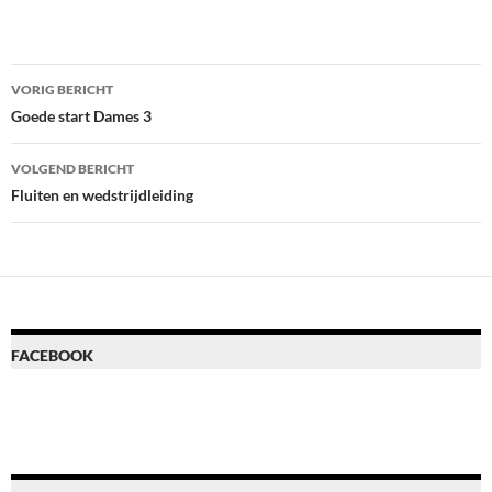
Bericht
VORIG BERICHT
navigatie
Goede start Dames 3
VOLGEND BERICHT
Fluiten en wedstrijdleiding
FACEBOOK