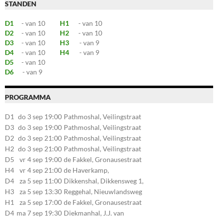
STANDEN
D1
- van 10
H1
- van 10
D2
- van 10
H2
- van 10
D3
- van 10
H3
- van 9
D4
- van 10
H4
- van 9
D5
- van 10
D6
- van 9
PROGRAMMA
D1
do 3 sep 19:00
Pathmoshal, Veilingstraat
20, 7545LZ Enschede
D3
do 3 sep 19:00
Pathmoshal, Veilingstraat
20, 7545LZ Enschede
D2
do 3 sep 21:00
Pathmoshal, Veilingstraat
20, 7545LZ Enschede
H2
do 3 sep 21:00
Pathmoshal, Veilingstraat
20, 7545LZ Enschede
D5
vr 4 sep 19:00
de Fakkel, Gronausestraat
107, 7581CE Losser
H4
vr 4 sep 21:00
de Haverkamp,
Stationsstraat 30, 7475AM
D4
za 5 sep 11:00
Dikkenshal, Dikkensweg 1,
Markelo
7641CC Wierden
H3
za 5 sep 13:30
Reggehal, Nieuwlandsweg
1, 7461VP Rijssen
H1
za 5 sep 17:00
de Fakkel, Gronausestraat
107, 7581CE Losser
D4
ma 7 sep 19:30
Diekmanhal, J.J. van