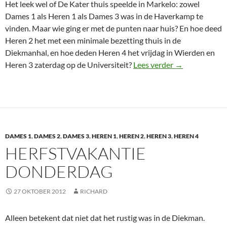
Het leek wel of De Kater thuis speelde in Markelo: zowel
Dames 1 als Heren 1 als Dames 3 was in de Haverkamp te
vinden. Maar wie ging er met de punten naar huis? En hoe deed
Heren 2 het met een minimale bezetting thuis in de
Diekmanhal, en hoe deden Heren 4 het vrijdag in Wierden en
Alweer een we
Heren 3 zaterdag op de Universiteit?
Lees verder
→
DAMES 1
,
DAMES 2
,
DAMES 3
,
HEREN 1
,
HEREN 2
,
HEREN 3
,
HEREN 4
HERFSTVAKANTIE
DONDERDAG
27 OKTOBER 2012
RICHARD
Alleen betekent dat niet dat het rustig was in de Diekman.