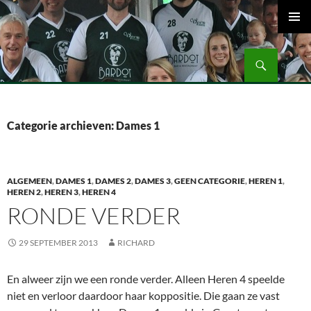
Ga
naar
PRIMAI
de
MENU
Zoeken
inhoud
Volleybalvereniging Vips Bardot
Categorie archieven: Dames 1
ALGEMEEN
,
DAMES 1
,
DAMES 2
,
DAMES 3
,
GEEN CATEGORIE
,
HEREN 1
,
HEREN 2
,
HEREN 3
,
HEREN 4
RONDE VERDER
29 SEPTEMBER 2013
RICHARD
En alweer zijn we een ronde verder. Alleen Heren 4 speelde
niet en verloor daardoor haar koppositie. Die gaan ze vast