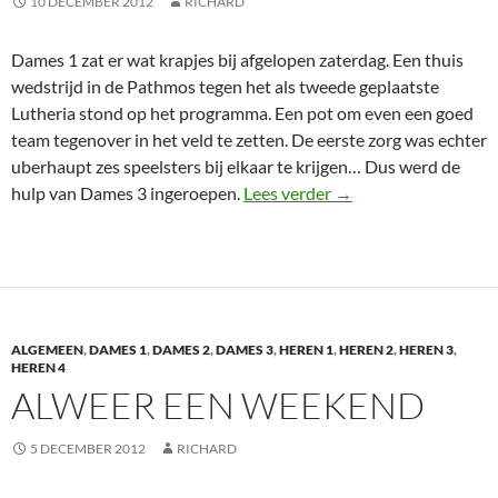
10 DECEMBER 2012
RICHARD
Dames 1 zat er wat krapjes bij afgelopen zaterdag. Een thuis
wedstrijd in de Pathmos tegen het als tweede geplaatste
Lutheria stond op het programma. Een pot om even een goed
team tegenover in het veld te zetten. De eerste zorg was echter
uberhaupt zes speelsters bij elkaar te krijgen… Dus werd de
Goede prestatie met 
hulp van Dames 3 ingeroepen.
Lees verder
→
ALGEMEEN
,
DAMES 1
,
DAMES 2
,
DAMES 3
,
HEREN 1
,
HEREN 2
,
HEREN 3
,
HEREN 4
ALWEER EEN WEEKEND
5 DECEMBER 2012
RICHARD