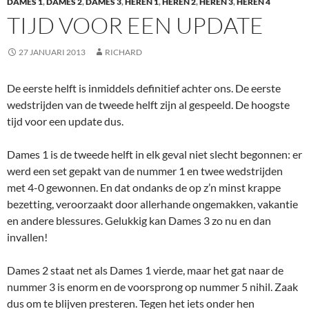
DAMES 1
,
DAMES 2
,
DAMES 3
,
HEREN 1
,
HEREN 2
,
HEREN 3
,
HEREN 4
TIJD VOOR EEN UPDATE
27 JANUARI 2013
RICHARD
De eerste helft is inmiddels definitief achter ons. De eerste
wedstrijden van de tweede helft zijn al gespeeld. De hoogste
tijd voor een update dus.
Dames 1 is de tweede helft in elk geval niet slecht begonnen: er
werd een set gepakt van de nummer 1 en twee wedstrijden
met 4-0 gewonnen. En dat ondanks de op z’n minst krappe
bezetting, veroorzaakt door allerhande ongemakken, vakantie
en andere blessures. Gelukkig kan Dames 3 zo nu en dan
invallen!
Dames 2 staat net als Dames 1 vierde, maar het gat naar de
nummer 3 is enorm en de voorsprong op nummer 5 nihil. Zaak
dus om te blijven presteren. Tegen het iets onder hen