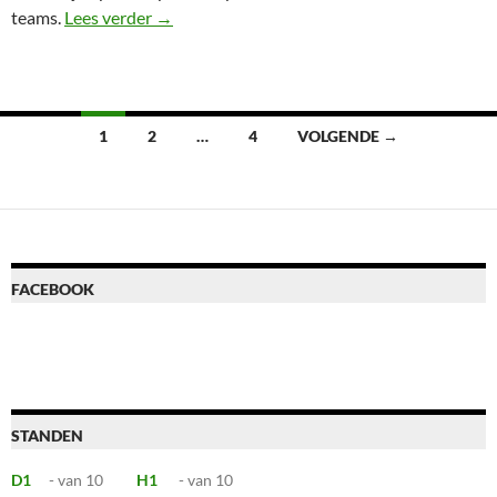
Goede start
teams.
Lees verder
→
Berichten
1
2
…
4
VOLGENDE →
navigatie
FACEBOOK
STANDEN
D1
- van 10
H1
- van 10