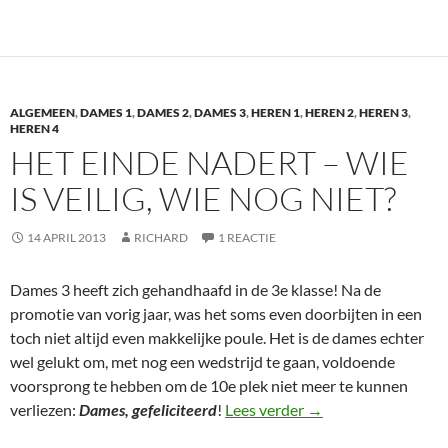
ALGEMEEN
,
DAMES 1
,
DAMES 2
,
DAMES 3
,
HEREN 1
,
HEREN 2
,
HEREN 3
,
HEREN 4
HET EINDE NADERT – WIE
IS VEILIG, WIE NOG NIET?
14 APRIL 2013
RICHARD
1 REACTIE
Dames 3 heeft zich gehandhaafd in de 3e klasse! Na de
promotie van vorig jaar, was het soms even doorbijten in een
toch niet altijd even makkelijke poule. Het is de dames echter
wel gelukt om, met nog een wedstrijd te gaan, voldoende
voorsprong te hebben om de 10e plek niet meer te kunnen
Het einde nadert – wie
verliezen:
Dames, gefeliciteerd
!
Lees verder
→