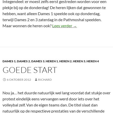
Integendeel: er moest zelfs eerst gestreden worden voor een
plekje bij op de donderdag! De heren lijken dat gewonnen te
hebben, want alleen Dames 1 speelde ook op donderdag,
terwijl Dames 2 en 3 zaterdag in de Pathmoshal speelden.
Herfstvakantie donder
Maar wonnen de heren ook?
Lees verder
→
DAMES 1
,
DAMES 2
,
DAMES 3
,
HEREN 1
,
HEREN 2
,
HEREN 3
,
HEREN 4
GOEDE START
6 OKTOBER 2012
RICHARD
Nou ja… het duurde natuurlijk wel lang voordat dat stukje over
protest eindelijk eens vervangen werd door iets over het
volleybal zelf. Van de eigen teams dan. De titel slaat dan
natuurlijk op de respectieve prestaties van de verschillende