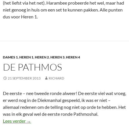
(het liefst via het net). Harambee probeerde het wel, maar had
niet genoeg in huis om een set te kunnen pakken. Alle punten
dus voor Heren 1.
DAMES 1
,
HEREN 1
,
HEREN 2
,
HEREN 3
,
HEREN 4
DE PATHMOS
21 SEPTEMBER 2013
RICHARD
De eerste – nee tweede ronde alweer! De eerste viel wat vroeg,
er werd nog in de Diekmanhal gespeeld, ik was er niet –
allemaal redenen om de telling nog niet op orde te hebben. Het
was in elk geval wel de eerste ronde Pathmoshal.
De Pathmos
Lees verder
→