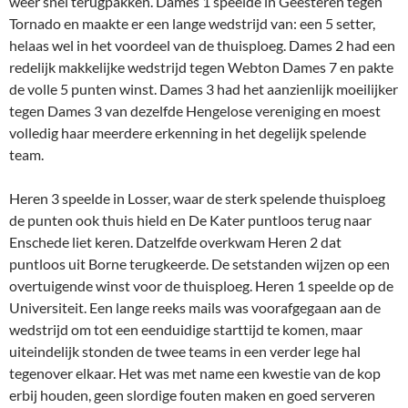
weer snel terugpakken. Dames 1 speelde in Geesteren tegen
Tornado en maakte er een lange wedstrijd van: een 5 setter,
helaas wel in het voordeel van de thuisploeg. Dames 2 had een
redelijk makkelijke wedstrijd tegen Webton Dames 7 en pakte
de volle 5 punten winst. Dames 3 had het aanzienlijk moeilijker
tegen Dames 3 van dezelfde Hengelose vereniging en moest
volledig haar meerdere erkenning in het degelijk spelende
team.
Heren 3 speelde in Losser, waar de sterk spelende thuisploeg
de punten ook thuis hield en De Kater puntloos terug naar
Enschede liet keren. Datzelfde overkwam Heren 2 dat
puntloos uit Borne terugkeerde. De setstanden wijzen op een
overtuigende winst voor de thuisploeg. Heren 1 speelde op de
Universiteit. Een lange reeks mails was voorafgegaan aan de
wedstrijd om tot een eenduidige starttijd te komen, maar
uiteindelijk stonden de twee teams in een verder lege hal
tegenover elkaar. Het was met name een kwestie van de kop
erbij houden, geen slordige fouten maken en goed serveren