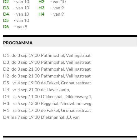
D2
- van 10
H2
- van 10
D3
- van 10
H3
- van 9
D4
- van 10
H4
- van 9
D5
- van 10
D6
- van 9
PROGRAMMA
D1
do 3 sep 19:00
Pathmoshal, Veilingstraat
20, 7545LZ Enschede
D3
do 3 sep 19:00
Pathmoshal, Veilingstraat
20, 7545LZ Enschede
D2
do 3 sep 21:00
Pathmoshal, Veilingstraat
20, 7545LZ Enschede
H2
do 3 sep 21:00
Pathmoshal, Veilingstraat
20, 7545LZ Enschede
D5
vr 4 sep 19:00
de Fakkel, Gronausestraat
107, 7581CE Losser
H4
vr 4 sep 21:00
de Haverkamp,
Stationsstraat 30, 7475AM
D4
za 5 sep 11:00
Dikkenshal, Dikkensweg 1,
Markelo
7641CC Wierden
H3
za 5 sep 13:30
Reggehal, Nieuwlandsweg
1, 7461VP Rijssen
H1
za 5 sep 17:00
de Fakkel, Gronausestraat
107, 7581CE Losser
D4
ma 7 sep 19:30
Diekmanhal, J.J. van
Deinselaan 22, 7541BR
Enschede