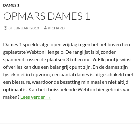
DAMES 1
OPMARS DAMES 1
3 FEBRUARI 2013
RICHARD
Dames 1 speelde afgelopen vrijdag tegen het net boven hen
geplaatste Webton Hengelo. De ranglijst is bijzonder
spannend tussen de plaatsen 3 tot en met 6. Elk puntje winst
of verlies kan dus een belangrijk punt zijn. En de dames zijn
fysiek niet in topvorm; een aantal dames is uitgeschakeld met
een blessure, waardoor de bezetting minimaal en niet altijd
optimaal is. Kan het thuisspelende Webton hier gebruik van
Opmars Dames 1
maken?
Lees verder
→