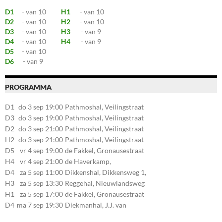
D1
- van 10
H1
- van 10
D2
- van 10
H2
- van 10
D3
- van 10
H3
- van 9
D4
- van 10
H4
- van 9
D5
- van 10
D6
- van 9
PROGRAMMA
D1
do 3 sep 19:00
Pathmoshal, Veilingstraat
20, 7545LZ Enschede
D3
do 3 sep 19:00
Pathmoshal, Veilingstraat
20, 7545LZ Enschede
D2
do 3 sep 21:00
Pathmoshal, Veilingstraat
20, 7545LZ Enschede
H2
do 3 sep 21:00
Pathmoshal, Veilingstraat
20, 7545LZ Enschede
D5
vr 4 sep 19:00
de Fakkel, Gronausestraat
107, 7581CE Losser
H4
vr 4 sep 21:00
de Haverkamp,
Stationsstraat 30, 7475AM
D4
za 5 sep 11:00
Dikkenshal, Dikkensweg 1,
Markelo
7641CC Wierden
H3
za 5 sep 13:30
Reggehal, Nieuwlandsweg
1, 7461VP Rijssen
H1
za 5 sep 17:00
de Fakkel, Gronausestraat
107, 7581CE Losser
D4
ma 7 sep 19:30
Diekmanhal, J.J. van
Deinselaan 22, 7541BR