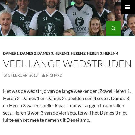
Ga
naar
PRIMAI
de
MENU
Zoeken
inhoud
Volleybalvereniging Vips Bardot
DAMES 1
,
DAMES 2
,
DAMES 3
,
HEREN 1
,
HEREN 2
,
HEREN 3
,
HEREN 4
VEEL LANGE WEDSTRIJDEN
3 FEBRUARI 2013
RICHARD
Het was de wedstrijd van de lange weekenden. Zowel Heren 1,
Heren 2, Dames 1 en Dames 2 speelden een 4 setter. Dames 3
en Heren 3 waren sneller klaar – dat wil zeggen in aantallen
sets. Heren 3 won 3 van de vier sets, terwijl het Dames 3 niet
lukte een set mee te nemen uit Denekamp.