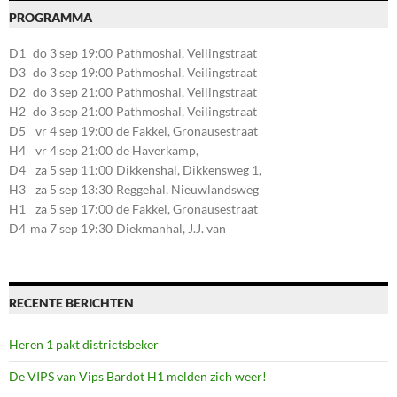
PROGRAMMA
D1
do 3 sep 19:00
Pathmoshal, Veilingstraat
20, 7545LZ Enschede
D3
do 3 sep 19:00
Pathmoshal, Veilingstraat
20, 7545LZ Enschede
D2
do 3 sep 21:00
Pathmoshal, Veilingstraat
20, 7545LZ Enschede
H2
do 3 sep 21:00
Pathmoshal, Veilingstraat
20, 7545LZ Enschede
D5
vr 4 sep 19:00
de Fakkel, Gronausestraat
107, 7581CE Losser
H4
vr 4 sep 21:00
de Haverkamp,
Stationsstraat 30, 7475AM
D4
za 5 sep 11:00
Dikkenshal, Dikkensweg 1,
Markelo
7641CC Wierden
H3
za 5 sep 13:30
Reggehal, Nieuwlandsweg
1, 7461VP Rijssen
H1
za 5 sep 17:00
de Fakkel, Gronausestraat
107, 7581CE Losser
D4
ma 7 sep 19:30
Diekmanhal, J.J. van
Deinselaan 22, 7541BR
Enschede
RECENTE BERICHTEN
Heren 1 pakt districtsbeker
De VIPS van Vips Bardot H1 melden zich weer!