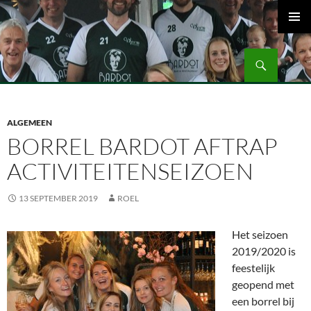
Ga
naar
PRIMAI
de
MENU
Zoeken
inhoud
Volleybalvereniging Vips Bardot
ALGEMEEN
BORREL BARDOT AFTRAP
ACTIVITEITENSEIZOEN
13 SEPTEMBER 2019
ROEL
Het seizoen
2019/2020 is
feestelijk
geopend met
een borrel bij