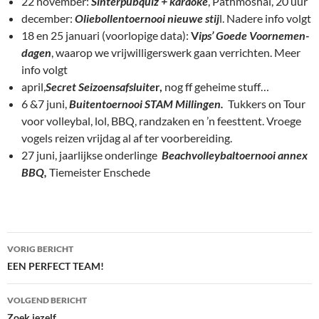
22 november:
Sinterpubquiz + karaoke
, Pathmoshal, 20 uur
december:
Oliebollentoernooi nieuwe stij
l. Nadere info volgt
18 en 25 januari (voorlopige data):
V
ip
s’ Goede Voornemen-
dagen
, waarop we vrijwilligerswerk gaan verrichten. Meer
info volgt
april,
Secret Seizoensafsluite
r,
nog ff geheime stuff…
6 &7 juni,
Buitentoernooi STAM Millingen.
Tukkers on Tour
voor volleybal, lol, BBQ, randzaken en ’n feesttent. Vroege
vogels reizen vrijdag al af ter voorbereiding.
27 juni, jaarlijkse onderlinge
Beachvolleybaltoernooi
annex
BBQ,
Tiemeister Enschede
Bericht
VORIG BERICHT
navigatie
EEN PERFECT TEAM!
VOLGEND BERICHT
Zoek jezelf