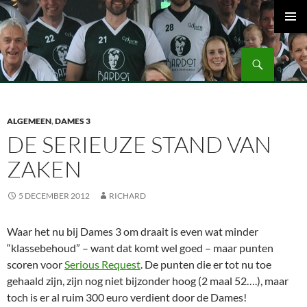
Ga
naar
PRIMAI
de
MENU
Zoeken
inhoud
Volleybalvereniging Vips Bardot
ALGEMEEN
,
DAMES 3
DE SERIEUZE STAND VAN
ZAKEN
5 DECEMBER 2012
RICHARD
Waar het nu bij Dames 3 om draait is even wat minder
“klassebehoud” – want dat komt wel goed – maar punten
scoren voor
Serious Request
. De punten die er tot nu toe
gehaald zijn, zijn nog niet bijzonder hoog (2 maal 52….), maar
toch is er al ruim 300 euro verdient door de Dames!