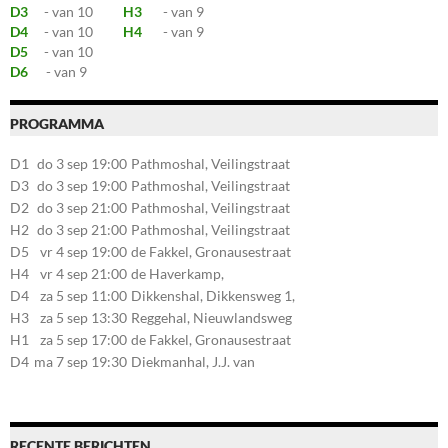
D3
- van 10
H3
- van 9
D4
- van 10
H4
- van 9
D5
- van 10
D6
- van 9
PROGRAMMA
D1
do 3 sep 19:00
Pathmoshal, Veilingstraat
20, 7545LZ Enschede
D3
do 3 sep 19:00
Pathmoshal, Veilingstraat
20, 7545LZ Enschede
D2
do 3 sep 21:00
Pathmoshal, Veilingstraat
20, 7545LZ Enschede
H2
do 3 sep 21:00
Pathmoshal, Veilingstraat
20, 7545LZ Enschede
D5
vr 4 sep 19:00
de Fakkel, Gronausestraat
107, 7581CE Losser
H4
vr 4 sep 21:00
de Haverkamp,
Stationsstraat 30, 7475AM
D4
za 5 sep 11:00
Dikkenshal, Dikkensweg 1,
Markelo
7641CC Wierden
H3
za 5 sep 13:30
Reggehal, Nieuwlandsweg
1, 7461VP Rijssen
H1
za 5 sep 17:00
de Fakkel, Gronausestraat
107, 7581CE Losser
D4
ma 7 sep 19:30
Diekmanhal, J.J. van
Deinselaan 22, 7541BR
Enschede
RECENTE BERICHTEN