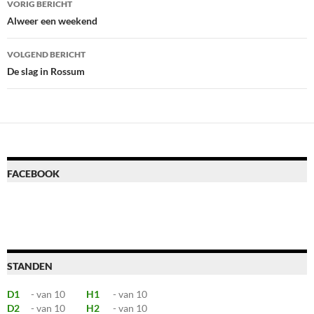
VORIG BERICHT
navigatie
Alweer een weekend
VOLGEND BERICHT
De slag in Rossum
FACEBOOK
STANDEN
D1
- van 10
H1
- van 10
D2
- van 10
H2
- van 10