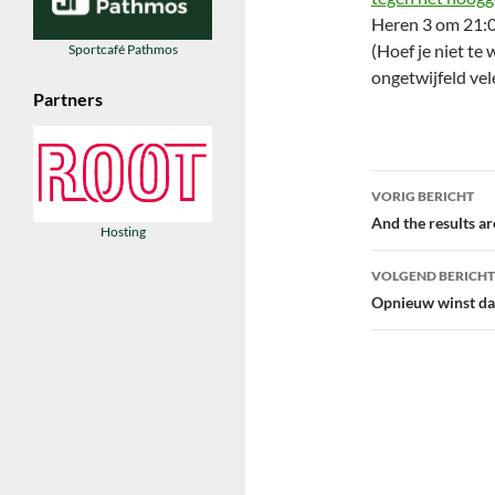
Heren 3 om 21:0
(Hoef je niet te
Sportcafé Pathmos
ongetwijfeld ve
Partners
Bericht
VORIG BERICHT
navigatie
And the results ar
Hosting
VOLGEND BERICHT
Opnieuw winst d