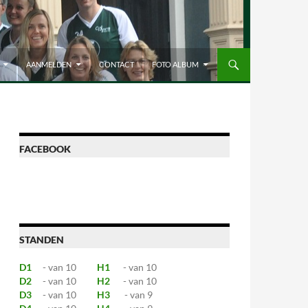
AANMELDEN
CONTACT
FOTO ALBUM
FACEBOOK
STANDEN
D1
- van 10
H1
- van 10
D2
- van 10
H2
- van 10
D3
- van 10
H3
- van 9