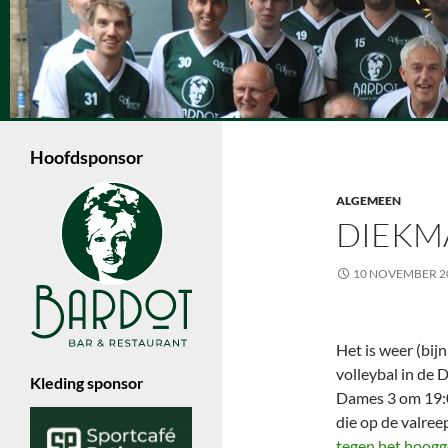
Ga
naar
de
Zoeken
inhoud
Volleybalvereniging Vips Bardot
Een jonge volleybalvereniging in
Enschede die met 6 dames- en 4
Hoofdsponsor
herenteams in de Nevobo competitie
speelt.
ALGEMEEN
DIEKM
10 NOVEMBER 2
Het is weer (bij
volleybal in de 
Kleding sponsor
Dames 3 om 19:0
die op de valre
tegen het hoogg