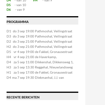
D4
- van 10
H4
- van 9
D5
- van 10
D6
- van 9
PROGRAMMA
D1
do 3 sep 19:00
Pathmoshal, Veilingstraat
20, 7545LZ Enschede
D3
do 3 sep 19:00
Pathmoshal, Veilingstraat
20, 7545LZ Enschede
D2
do 3 sep 21:00
Pathmoshal, Veilingstraat
20, 7545LZ Enschede
H2
do 3 sep 21:00
Pathmoshal, Veilingstraat
20, 7545LZ Enschede
D5
vr 4 sep 19:00
de Fakkel, Gronausestraat
107, 7581CE Losser
H4
vr 4 sep 21:00
de Haverkamp,
Stationsstraat 30, 7475AM
D4
za 5 sep 11:00
Dikkenshal, Dikkensweg 1,
Markelo
7641CC Wierden
H3
za 5 sep 13:30
Reggehal, Nieuwlandsweg
1, 7461VP Rijssen
H1
za 5 sep 17:00
de Fakkel, Gronausestraat
107, 7581CE Losser
D4
ma 7 sep 19:30
Diekmanhal, J.J. van
Deinselaan 22, 7541BR
Enschede
RECENTE BERICHTEN