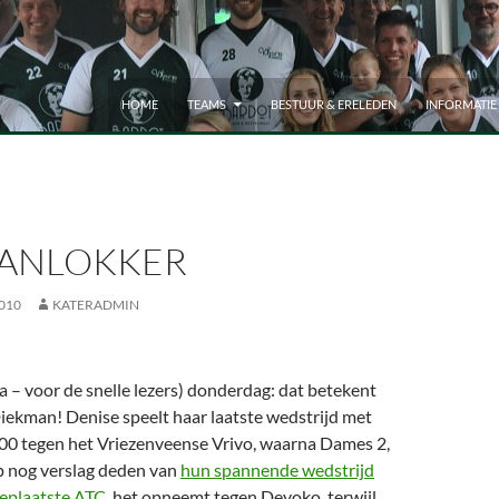
HOME
TEAMS
BESTUUR & ERELEDEN
INFORMATIE
ANLOKKER
010
KATERADMIN
na – voor de snelle lezers) donderdag: dat betekent
Diekman! Denise speelt haar laatste wedstrijd met
0 tegen het Vriezenveense Vrivo, waarna Dames 2,
ep nog verslag deden van
hun spannende wedstrijd
eplaatste ATC
, het opneemt tegen Devoko, terwijl