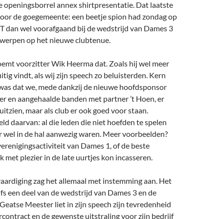
 openingsborrel annex shirtpresentatie. Dat laatste
voor de goegemeente: een beetje spion had zondag op
T dan wel voorafgaand bij de wedstrijd van Dames 3
 werpen op het nieuwe clubtenue.
 noemt voorzitter Wik Heerma dat. Zoals hij wel meer
uitig vindt, als wij zijn speech zo beluisterden. Kern
 was dat we, mede dankzij de nieuwe hoofdsponsor
er en aangehaalde banden met partner ’t Hoen, er
uitzien, maar als club er ook goed voor staan.
ld daarvan: al die leden die niet hoefden te spelen
 wel in de hal aanwezig waren. Meer voorbeelden?
renigingsactiviteit van Dames 1, of de beste
k met plezier in de late uurtjes kon incasseren.
vaardiging zag het allemaal met instemming aan. Het
elfs een deel van de wedstrijd van Dames 3 en de
Geatse Meester liet in zijn speech zijn tevredenheid
contract en de gewenste uitstraling voor zijn bedrijf