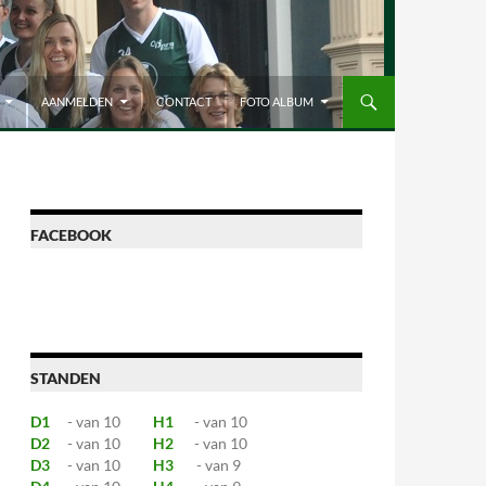
AANMELDEN
CONTACT
FOTO ALBUM
FACEBOOK
STANDEN
D1
- van 10
H1
- van 10
D2
- van 10
H2
- van 10
D3
- van 10
H3
- van 9