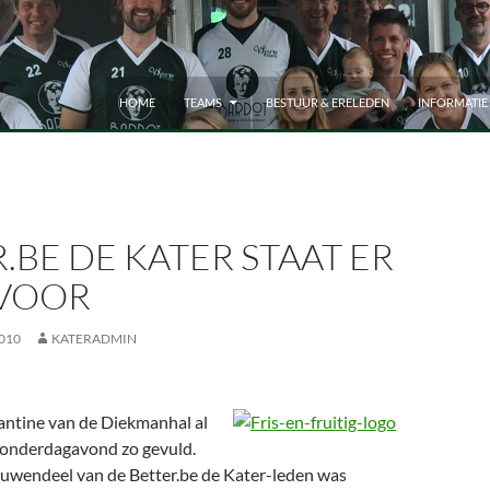
HOME
TEAMS
BESTUUR & ERELEDEN
INFORMATIE
.BE DE KATER STAAT ER
VOOR
010
KATERADMIN
antine van de Diekmanhal al
donderdagavond zo gevuld.
euwendeel van de Better.be de Kater-leden was