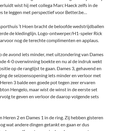
erluidt wist hij met collega Marc Haeck zelfs in de
tjes te leggen met perspectief voor Better.be…
porthuis ’t Hoen bracht de beloofde wedstrijdballen
erde de kledinglijn. Logo-ontwerper/H1-speler Rick
aarvoor nog de terechte complimenten en applaus.
ep de avond iets minder, met uitzondering van Dames
nde 4-0 overwinning boekte en nu al de indruk wekt
sitie op de ranglijst te gaan. Dames 3, gehavend en
ging de seizoensopening iets minder en verloor met
s. Heren 3 balde een goede pot tegen zeer ervaren
on Hengelo, maar wist de winst in de eerste set
rvolg te geven en verloor de daarop volgende sets
Heren 2 en Dames 1 in de ring. Zij hebben gisteren
og wat andere dingen getankt en gaan er dus