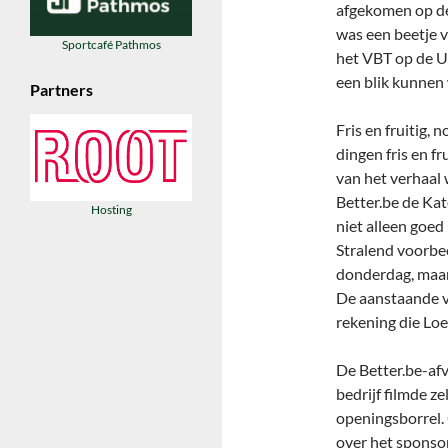
afgekomen op de
was een beetje 
Sportcafé Pathmos
het VBT op de U
een blik kunnen
Partners
Fris en fruitig,
dingen fris en fr
van het verhaal
Better.be de Kat
Hosting
niet alleen goed 
Stralend voorbee
donderdag, maar
De aanstaande ve
rekening die Loe
De Better.be-af
bedrijf filmde z
openingsborrel. 
over het sponsor