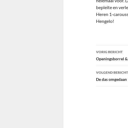
helemaal voor. 
bepleite en verl
Heren 1-carousse
Hengelo!
Bericht
VORIG BERICHT
navigatie
Openingsborrel & 
VOLGEND BERICHT
De das omgedaan