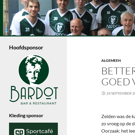
Ga
naar
de
Zoeken
inhoud
Volleybalvereniging Vips Bardot
Een jonge volleybalvereniging in
Enschede die met 6 dames- en 4
Hoofdsponsor
herenteams in de Nevobo competitie
speelt.
ALGEMEEN
BETTER
GOED 
24 SEPTEMBER 2
Kleding sponsor
Zelden was de k
zo vroeg op de 
Oorzaak: het le