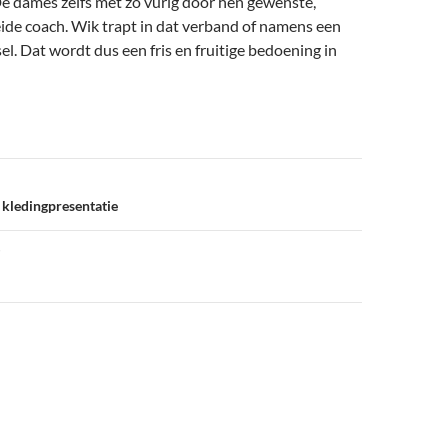
De dames zelfs met zo vurig door hen gewenste,
eide coach. Wik trapt in dat verband of namens een
l. Dat wordt dus een fris en fruitige bedoening in
kledingpresentatie