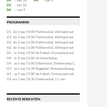
D4
- van 10
H4
- van 9
D5
- van 10
D6
- van 9
PROGRAMMA
D1
do 3 sep 19:00
Pathmoshal, Veilingstraat
20, 7545LZ Enschede
D3
do 3 sep 19:00
Pathmoshal, Veilingstraat
20, 7545LZ Enschede
D2
do 3 sep 21:00
Pathmoshal, Veilingstraat
20, 7545LZ Enschede
H2
do 3 sep 21:00
Pathmoshal, Veilingstraat
20, 7545LZ Enschede
D5
vr 4 sep 19:00
de Fakkel, Gronausestraat
107, 7581CE Losser
H4
vr 4 sep 21:00
de Haverkamp,
Stationsstraat 30, 7475AM
D4
za 5 sep 11:00
Dikkenshal, Dikkensweg 1,
Markelo
7641CC Wierden
H3
za 5 sep 13:30
Reggehal, Nieuwlandsweg
1, 7461VP Rijssen
H1
za 5 sep 17:00
de Fakkel, Gronausestraat
107, 7581CE Losser
D4
ma 7 sep 19:30
Diekmanhal, J.J. van
Deinselaan 22, 7541BR
Enschede
RECENTE BERICHTEN