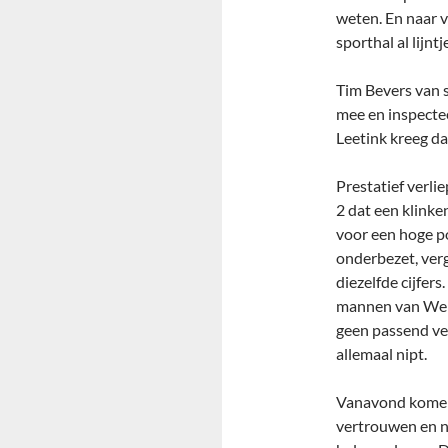
weten. En naar v
sporthal al lijn
Tim Bevers van s
mee en inspecte
Leetink kreeg d
Prestatief verli
2 dat een klinke
voor een hoge po
onderbezet, ver
diezelfde cijfer
mannen van Webt
geen passend ve
allemaal nipt.
Vanavond komen 
vertrouwen en n