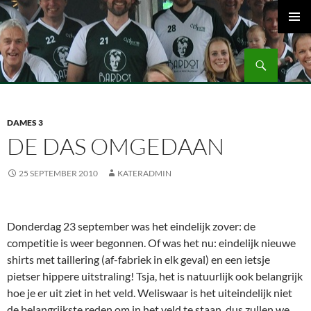
Ga
naar
PRIMAI
de
MENU
Zoeken
inhoud
Volleybalvereniging Vips Bardot
DAMES 3
DE DAS OMGEDAAN
25 SEPTEMBER 2010
KATERADMIN
Donderdag 23 september was het eindelijk zover: de
competitie is weer begonnen. Of was het nu: eindelijk nieuwe
shirts met taillering (af-fabriek in elk geval) en een ietsje
pietser hippere uitstraling! Tsja, het is natuurlijk ook belangrijk
hoe je er uit ziet in het veld. Weliswaar is het uiteindelijk niet
de belangrijkste reden om in het veld te staan, dus zullen we