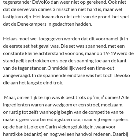
tegenstander DeVoKo dan weer niet op gerekend. Ook niet
dat de serve van dames 3 misschien niet hard is, maar wel
lastig kan zijn. Het kwam dus niet echt van de grond, het spel
dat de Denekampers in gedachten hadden.
Helaas moet wel toegegeven worden dat dit voornamelijk in
de eerste set het geval was. Die set was spannend, met een
constante kleine achterstand voor ons, maar op 19-19 werd de
stand gelijk getrokken en sloeg de spanning toe aan de kant
van de tegenstander. Onmiddellijk werd een time-out
aangevraagd. In de spannende eindfase was het toch Devoko
die aan het langste eind trok.
Maar, om eerlijk te zijn was ik best trots op ‘mijn’ dames! Alle
ingredienten waren aanwezig om er een stroef, moeizaam,
onrustig tot zelfs wanhopig begin van de competite van te
maken: geen voorbereidingstoernooi, maar vijf eigen spelers
op de bank (Joke en Carin vielen gelukkig in, waarvoor
harstikke bedankt) en nog wel een handvol redenen. Daarbij