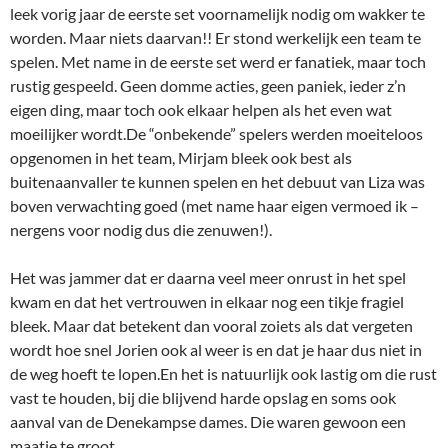
leek vorig jaar de eerste set voornamelijk nodig om wakker te
worden. Maar niets daarvan!! Er stond werkelijk een team te
spelen. Met name in de eerste set werd er fanatiek, maar toch
rustig gespeeld. Geen domme acties, geen paniek, ieder z’n
eigen ding, maar toch ook elkaar helpen als het even wat
moeilijker wordt.De “onbekende” spelers werden moeiteloos
opgenomen in het team, Mirjam bleek ook best als
buitenaanvaller te kunnen spelen en het debuut van Liza was
boven verwachting goed (met name haar eigen vermoed ik –
nergens voor nodig dus die zenuwen!).
Het was jammer dat er daarna veel meer onrust in het spel
kwam en dat het vertrouwen in elkaar nog een tikje fragiel
bleek. Maar dat betekent dan vooral zoiets als dat vergeten
wordt hoe snel Jorien ook al weer is en dat je haar dus niet in
de weg hoeft te lopen.En het is natuurlijk ook lastig om die rust
vast te houden, bij die blijvend harde opslag en soms ook
aanval van de Denekampse dames. Die waren gewoon een
maatje te groot.