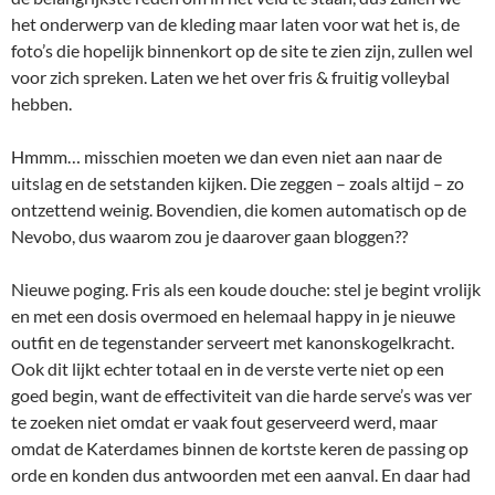
het onderwerp van de kleding maar laten voor wat het is, de
foto’s die hopelijk binnenkort op de site te zien zijn, zullen wel
voor zich spreken. Laten we het over fris & fruitig volleybal
hebben.
Hmmm… misschien moeten we dan even niet aan naar de
uitslag en de setstanden kijken. Die zeggen – zoals altijd – zo
ontzettend weinig. Bovendien, die komen automatisch op de
Nevobo, dus waarom zou je daarover gaan bloggen??
Nieuwe poging. Fris als een koude douche: stel je begint vrolijk
en met een dosis overmoed en helemaal happy in je nieuwe
outfit en de tegenstander serveert met kanonskogelkracht.
Ook dit lijkt echter totaal en in de verste verte niet op een
goed begin, want de effectiviteit van die harde serve’s was ver
te zoeken niet omdat er vaak fout geserveerd werd, maar
omdat de Katerdames binnen de kortste keren de passing op
orde en konden dus antwoorden met een aanval. En daar had