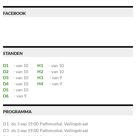
FACEBOOK
STANDEN
D1
- van 10
H1
- van 10
D2
- van 10
H2
- van 10
D3
- van 10
H3
- van 9
D4
- van 10
H4
- van 9
D5
- van 10
D6
- van 9
PROGRAMMA
D1
do 3 sep 19:00
Pathmoshal, Veilingstraat
20, 7545LZ Enschede
D3
do 3 sep 19:00
Pathmoshal, Veilingstraat
20, 7545LZ Enschede