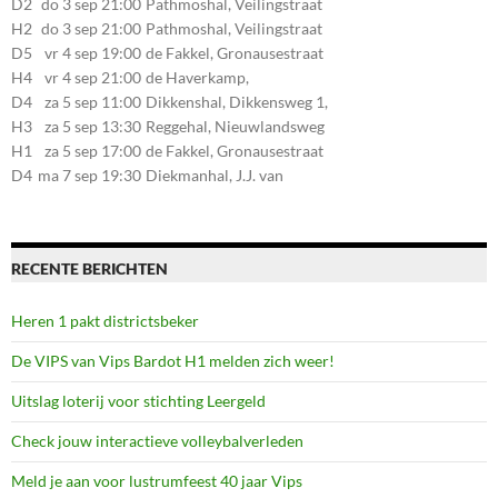
D2
do 3 sep 21:00
Pathmoshal, Veilingstraat
20, 7545LZ Enschede
H2
do 3 sep 21:00
Pathmoshal, Veilingstraat
20, 7545LZ Enschede
D5
vr 4 sep 19:00
de Fakkel, Gronausestraat
107, 7581CE Losser
H4
vr 4 sep 21:00
de Haverkamp,
Stationsstraat 30, 7475AM
D4
za 5 sep 11:00
Dikkenshal, Dikkensweg 1,
Markelo
7641CC Wierden
H3
za 5 sep 13:30
Reggehal, Nieuwlandsweg
1, 7461VP Rijssen
H1
za 5 sep 17:00
de Fakkel, Gronausestraat
107, 7581CE Losser
D4
ma 7 sep 19:30
Diekmanhal, J.J. van
Deinselaan 22, 7541BR
Enschede
RECENTE BERICHTEN
Heren 1 pakt districtsbeker
De VIPS van Vips Bardot H1 melden zich weer!
Uitslag loterij voor stichting Leergeld
Check jouw interactieve volleybalverleden
Meld je aan voor lustrumfeest 40 jaar Vips