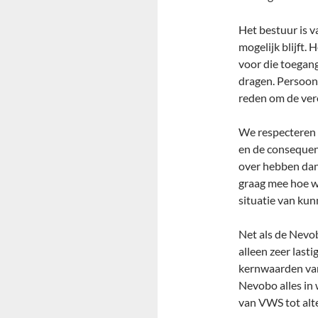
Het bestuur is 
mogelijk blijft.
voor die toegang
dragen. Persoonl
reden om de veren
We respecteren 
en de consequent
over hebben dan 
graag mee hoe w
situatie van ku
Net als de Nevob
alleen zeer last
kernwaarden van 
Nevobo alles in 
van VWS tot alt