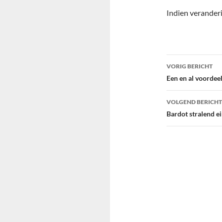
Indien veranderi
Bericht
VORIG BERICHT
navigatie
Een en al voordee
VOLGEND BERICHT
Bardot stralend e