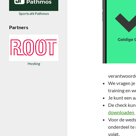
Sportcafé Pathmos
Partners
Hosting
verantwoorde
We vragen je 
training en w
Je kunt een 
De check kun 
downloaden
Voor de weds
onderdeel te 
volgt.