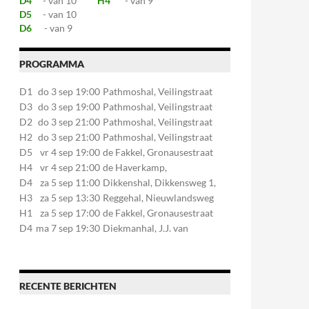
D4
- van 10
H4
- van 9
D5
- van 10
D6
- van 9
PROGRAMMA
D1
do 3 sep 19:00
Pathmoshal, Veilingstraat
20, 7545LZ Enschede
D3
do 3 sep 19:00
Pathmoshal, Veilingstraat
20, 7545LZ Enschede
D2
do 3 sep 21:00
Pathmoshal, Veilingstraat
20, 7545LZ Enschede
H2
do 3 sep 21:00
Pathmoshal, Veilingstraat
20, 7545LZ Enschede
D5
vr 4 sep 19:00
de Fakkel, Gronausestraat
107, 7581CE Losser
H4
vr 4 sep 21:00
de Haverkamp,
Stationsstraat 30, 7475AM
D4
za 5 sep 11:00
Dikkenshal, Dikkensweg 1,
Markelo
7641CC Wierden
H3
za 5 sep 13:30
Reggehal, Nieuwlandsweg
1, 7461VP Rijssen
H1
za 5 sep 17:00
de Fakkel, Gronausestraat
107, 7581CE Losser
D4
ma 7 sep 19:30
Diekmanhal, J.J. van
Deinselaan 22, 7541BR
Enschede
RECENTE BERICHTEN