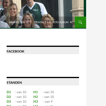
AANMELDEN
CONTACT
FOTO ALBUM
FACEBOOK
STANDEN
D1
- van 10
H1
- van 10
D2
- van 10
H2
- van 10
D3
- van 10
H3
- van 9