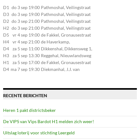
D1
do 3 sep 19:00
Pathmoshal, Veilingstraat
20, 7545LZ Enschede
D3
do 3 sep 19:00
Pathmoshal, Veilingstraat
20, 7545LZ Enschede
D2
do 3 sep 21:00
Pathmoshal, Veilingstraat
20, 7545LZ Enschede
H2
do 3 sep 21:00
Pathmoshal, Veilingstraat
20, 7545LZ Enschede
D5
vr 4 sep 19:00
de Fakkel, Gronausestraat
107, 7581CE Losser
H4
vr 4 sep 21:00
de Haverkamp,
Stationsstraat 30, 7475AM
D4
za 5 sep 11:00
Dikkenshal, Dikkensweg 1,
Markelo
7641CC Wierden
H3
za 5 sep 13:30
Reggehal, Nieuwlandsweg
1, 7461VP Rijssen
H1
za 5 sep 17:00
de Fakkel, Gronausestraat
107, 7581CE Losser
D4
ma 7 sep 19:30
Diekmanhal, J.J. van
Deinselaan 22, 7541BR
Enschede
RECENTE BERICHTEN
Heren 1 pakt districtsbeker
De VIPS van Vips Bardot H1 melden zich weer!
Uitslag loterij voor stichting Leergeld