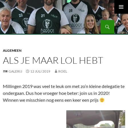
Ga
naar
PRIMAI
de
MENU
Zoeken
inhoud
Volleybalvereniging Vips Bardot
ALGEMEEN
ALS JE MAAR LOL HEBT
GALERIJ
12 JULI 2019
ROEL
Millingen 2019 was veel te leuk om met zo’n kleine delegatie te
ondergaan. Dus hoe vroeger hoe beter: join us in 2020!
Winnen we misschien nog eens een keer een prijs