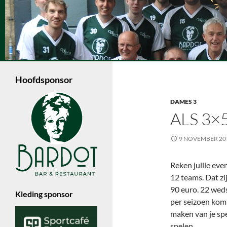
Ga
naar
de
Zoeken
inhoud
Volleybalvereniging Vips Bardot
Een jonge volleybalvereniging in
Enschede die met 6 dames- en 4
Hoofdsponsor
herenteams in de Nevobo competitie
speelt.
DAMES 3
ALS 3×5
9 NOVEMBER 20
Reken jullie eve
12 teams. Dat zi
90 euro. 22 wedst
Kleding sponsor
per seizoen kom 
maken van je spe
spelen.