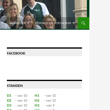
AANMELDEN
CONTACT
FOTO ALBUM
FACEBOOK
STANDEN
D1
- van 10
H1
- van 10
D2
- van 10
H2
- van 10
D3
- van 10
H3
- van 9