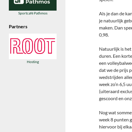
Als je dan de ka
Sportcafé Pathmos
je natuurlijk ge
Partners
maken. Dan speel
0,98.
Natuurlijk is he
duren. Een kort
Hosting
een volleybalwed
dat we de prijs 
wedstrijden alle
week zo’n 6,5 u
(uiteraard exclus
gescoord en onz
Nog wat sommetj
week 8 punten ge
hiervoor bij elk