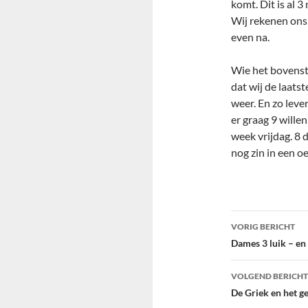
komt. Dit is al 
Wij rekenen ons 
even na.
Wie het bovenst
dat wij de laats
weer. En zo leve
er graag 9 wille
week vrijdag. 8 
nog zin in een o
Bericht
VORIG BERICHT
navigatie
Dames 3 luik – en
VOLGEND BERICHT
De Griek en het g