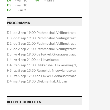
D4
- van 10
H4
- van 9
D5
- van 10
D6
- van 9
PROGRAMMA
D1
do 3 sep 19:00
Pathmoshal, Veilingstraat
20, 7545LZ Enschede
D3
do 3 sep 19:00
Pathmoshal, Veilingstraat
20, 7545LZ Enschede
D2
do 3 sep 21:00
Pathmoshal, Veilingstraat
20, 7545LZ Enschede
H2
do 3 sep 21:00
Pathmoshal, Veilingstraat
20, 7545LZ Enschede
D5
vr 4 sep 19:00
de Fakkel, Gronausestraat
107, 7581CE Losser
H4
vr 4 sep 21:00
de Haverkamp,
Stationsstraat 30, 7475AM
D4
za 5 sep 11:00
Dikkenshal, Dikkensweg 1,
Markelo
7641CC Wierden
H3
za 5 sep 13:30
Reggehal, Nieuwlandsweg
1, 7461VP Rijssen
H1
za 5 sep 17:00
de Fakkel, Gronausestraat
107, 7581CE Losser
D4
ma 7 sep 19:30
Diekmanhal, J.J. van
Deinselaan 22, 7541BR
Enschede
RECENTE BERICHTEN