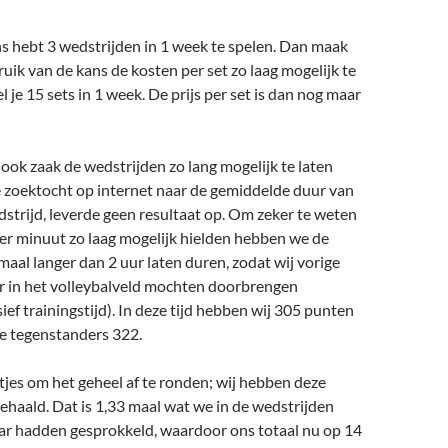
ns hebt 3 wedstrijden in 1 week te spelen. Dan maak
bruik van de kans de kosten per set zo laag mogelijk te
 je 15 sets in 1 week. De prijs per set is dan nog maar
t ook zaak de wedstrijden zo lang mogelijk te laten
e zoektocht op internet naar de gemiddelde duur van
strijd, leverde geen resultaat op. Om zeker te weten
per minuut zo laag mogelijk hielden hebben we de
maal langer dan 2 uur laten duren, zodat wij vorige
ur in het volleybalveld mochten doorbrengen
ief trainingstijd). In deze tijd hebben wij 305 punten
e tegenstanders 322.
es om het geheel af te ronden; wij hebben deze
haald. Dat is 1,33 maal wat we in de wedstrijden
aar hadden gesprokkeld, waardoor ons totaal nu op 14