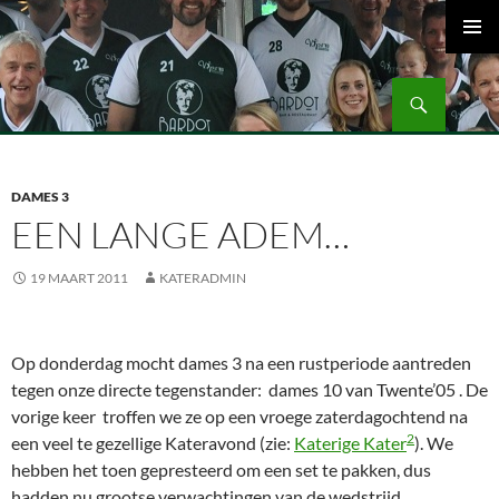
Ga
naar
PRIMAI
de
MENU
Zoeken
inhoud
Volleybalvereniging Vips Bardot
DAMES 3
EEN LANGE ADEM…
19 MAART 2011
KATERADMIN
Op donderdag mocht dames 3 na een rustperiode aantreden
tegen onze directe tegenstander: dames 10 van Twente’05 . De
vorige keer troffen we ze op een vroege zaterdagochtend na
2
een veel te gezellige Kateravond (zie:
Katerige Kater
). We
hebben het toen gepresteerd om een set te pakken, dus
hadden nu grootse verwachtingen van de wedstrijd.