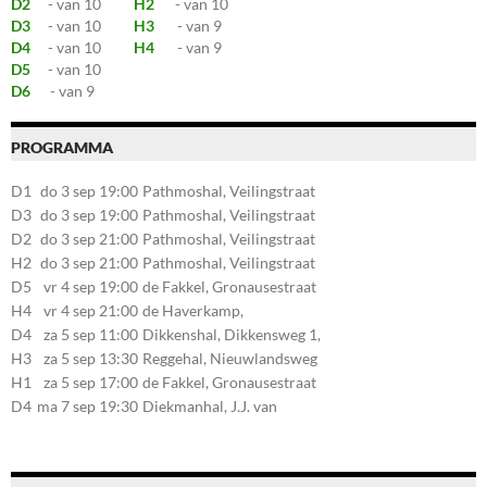
D2
- van 10
H2
- van 10
D3
- van 10
H3
- van 9
D4
- van 10
H4
- van 9
D5
- van 10
D6
- van 9
PROGRAMMA
D1
do 3 sep 19:00
Pathmoshal, Veilingstraat
20, 7545LZ Enschede
D3
do 3 sep 19:00
Pathmoshal, Veilingstraat
20, 7545LZ Enschede
D2
do 3 sep 21:00
Pathmoshal, Veilingstraat
20, 7545LZ Enschede
H2
do 3 sep 21:00
Pathmoshal, Veilingstraat
20, 7545LZ Enschede
D5
vr 4 sep 19:00
de Fakkel, Gronausestraat
107, 7581CE Losser
H4
vr 4 sep 21:00
de Haverkamp,
Stationsstraat 30, 7475AM
D4
za 5 sep 11:00
Dikkenshal, Dikkensweg 1,
Markelo
7641CC Wierden
H3
za 5 sep 13:30
Reggehal, Nieuwlandsweg
1, 7461VP Rijssen
H1
za 5 sep 17:00
de Fakkel, Gronausestraat
107, 7581CE Losser
D4
ma 7 sep 19:30
Diekmanhal, J.J. van
Deinselaan 22, 7541BR
Enschede