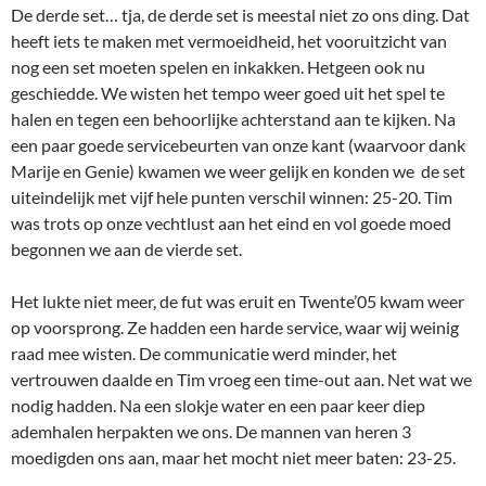
De derde set… tja, de derde set is meestal niet zo ons ding. Dat
heeft iets te maken met vermoeidheid, het vooruitzicht van
nog een set moeten spelen en inkakken. Hetgeen ook nu
geschiedde. We wisten het tempo weer goed uit het spel te
halen en tegen een behoorlijke achterstand aan te kijken. Na
een paar goede servicebeurten van onze kant (waarvoor dank
Marije en Genie) kwamen we weer gelijk en konden we de set
uiteindelijk met vijf hele punten verschil winnen: 25-20. Tim
was trots op onze vechtlust aan het eind en vol goede moed
begonnen we aan de vierde set.
Het lukte niet meer, de fut was eruit en Twente’05 kwam weer
op voorsprong. Ze hadden een harde service, waar wij weinig
raad mee wisten. De communicatie werd minder, het
vertrouwen daalde en Tim vroeg een time-out aan. Net wat we
nodig hadden. Na een slokje water en een paar keer diep
ademhalen herpakten we ons. De mannen van heren 3
moedigden ons aan, maar het mocht niet meer baten: 23-25.