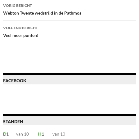
Bericht
VORIG BERICHT
navigatie
Webton Twente wedstrijd in de Pathmos
VOLGEND BERICHT
Veel meer punten!
FACEBOOK
STANDEN
D1
- van 10
H1
- van 10