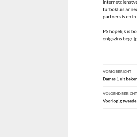
internetdienstve
turbokluis annex
partners is en i
PS hopelijk is b
enigszins begrij
Bericht
VORIG BERICHT
navigatie
Dames 1 uit beke
VOLGEND BERICHT
Voorlopig tweede