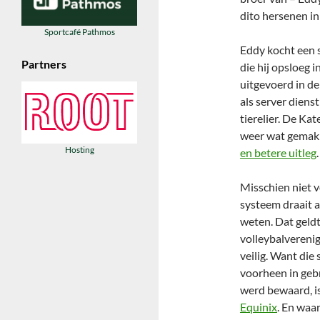
dito hersenen in
Sportcafé Pathmos
Eddy kocht een s
Partners
die hij opsloeg i
uitgevoerd in de
als server diens
tierelier. De K
weer wat gemak
Hosting
en betere uitleg
.
Misschien niet v
systeem draait al
weten. Dat geld
volleybalverenig
veilig. Want die 
voorheen in geb
werd bewaard, is
Equinix
. En waa