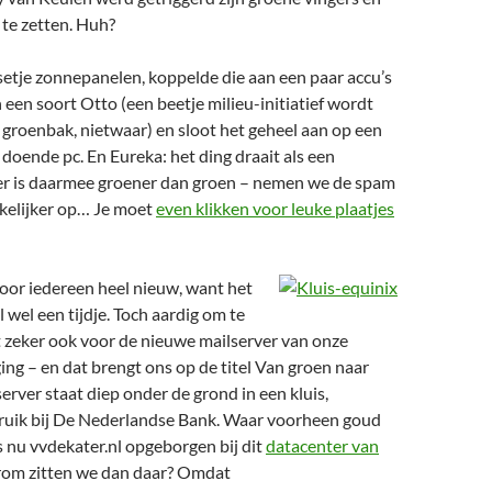
 te zetten. Huh?
etje zonnepanelen, koppelde die aan een paar accu’s
n een soort Otto (een beetje milieu-initiatief wordt
 groenbak, nietwaar) en sloot het geheel aan op een
t doende pc. En Eureka: het ding draait als een
ater is daarmee groener dan groen – nemen we de spam
kelijker op… Je moet
even klikken voor leuke plaatjes
oor iedereen heel nieuw, want het
 wel een tijdje. Toch aardig om te
t zeker ook voor de nieuwe mailserver van onze
ing – en dat brengt ons op de titel Van groen naar
server staat diep onder de grond in een kluis,
ruik bij De Nederlandse Bank. Waar voorheen goud
 nu vvdekater.nl opgeborgen bij dit
datacenter van
rom zitten we dan daar? Omdat