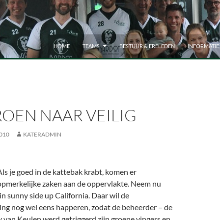
HOME
TEAMS
BESTUUR & ERELEDEN
INFORMATIE
OEN NAAR VEILIG
010
KATERADMIN
Als je goed in de kattebak krabt, komen er
opmerkelijke zaken aan de oppervlakte. Neem nu
in sunny side up California. Daar wil de
ing nog wel eens happeren, zodat de beheerder – de
 van Keulen werd getriggerd zijn groene vingers en