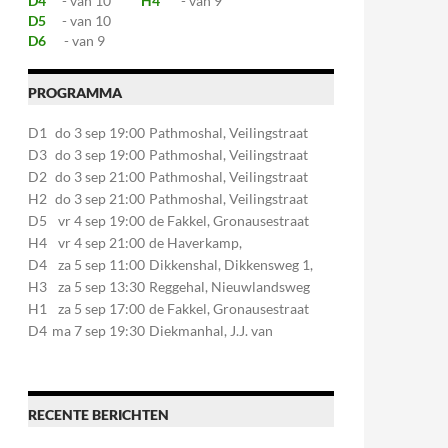
D4
- van 10
H4
- van 9
D5
- van 10
D6
- van 9
PROGRAMMA
D1
do 3 sep 19:00
Pathmoshal, Veilingstraat
20, 7545LZ Enschede
D3
do 3 sep 19:00
Pathmoshal, Veilingstraat
20, 7545LZ Enschede
D2
do 3 sep 21:00
Pathmoshal, Veilingstraat
20, 7545LZ Enschede
H2
do 3 sep 21:00
Pathmoshal, Veilingstraat
20, 7545LZ Enschede
D5
vr 4 sep 19:00
de Fakkel, Gronausestraat
107, 7581CE Losser
H4
vr 4 sep 21:00
de Haverkamp,
Stationsstraat 30, 7475AM
D4
za 5 sep 11:00
Dikkenshal, Dikkensweg 1,
Markelo
7641CC Wierden
H3
za 5 sep 13:30
Reggehal, Nieuwlandsweg
1, 7461VP Rijssen
H1
za 5 sep 17:00
de Fakkel, Gronausestraat
107, 7581CE Losser
D4
ma 7 sep 19:30
Diekmanhal, J.J. van
Deinselaan 22, 7541BR
Enschede
RECENTE BERICHTEN