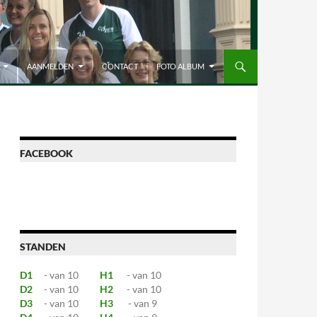
AANMELDEN
CONTACT
FOTO ALBUM
FACEBOOK
STANDEN
D1
- van 10
H1
- van 10
D2
- van 10
H2
- van 10
D3
- van 10
H3
- van 9