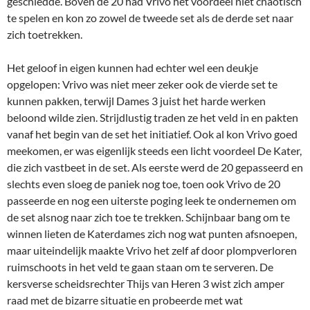
geschiedde. Boven de 20 had Vrivo het voordeel niet chaotisch
te spelen en kon zo zowel de tweede set als de derde set naar
zich toetrekken.
Het geloof in eigen kunnen had echter wel een deukje
opgelopen: Vrivo was niet meer zeker ook de vierde set te
kunnen pakken, terwijl Dames 3 juist het harde werken
beloond wilde zien. Strijdlustig traden ze het veld in en pakten
vanaf het begin van de set het initiatief. Ook al kon Vrivo goed
meekomen, er was eigenlijk steeds een licht voordeel De Kater,
die zich vastbeet in de set. Als eerste werd de 20 gepasseerd en
slechts even sloeg de paniek nog toe, toen ook Vrivo de 20
passeerde en nog een uiterste poging leek te ondernemen om
de set alsnog naar zich toe te trekken. Schijnbaar bang om te
winnen lieten de Katerdames zich nog wat punten afsnoepen,
maar uiteindelijk maakte Vrivo het zelf af door plompverloren
ruimschoots in het veld te gaan staan om te serveren. De
kersverse scheidsrechter Thijs van Heren 3 wist zich amper
raad met de bizarre situatie en probeerde met wat