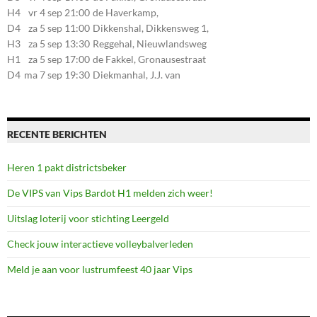
107, 7581CE Losser
H4
vr 4 sep 21:00
de Haverkamp,
Stationsstraat 30, 7475AM
D4
za 5 sep 11:00
Dikkenshal, Dikkensweg 1,
Markelo
7641CC Wierden
H3
za 5 sep 13:30
Reggehal, Nieuwlandsweg
1, 7461VP Rijssen
H1
za 5 sep 17:00
de Fakkel, Gronausestraat
107, 7581CE Losser
D4
ma 7 sep 19:30
Diekmanhal, J.J. van
Deinselaan 22, 7541BR
Enschede
RECENTE BERICHTEN
Heren 1 pakt districtsbeker
De VIPS van Vips Bardot H1 melden zich weer!
Uitslag loterij voor stichting Leergeld
Check jouw interactieve volleybalverleden
Meld je aan voor lustrumfeest 40 jaar Vips