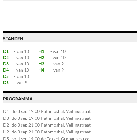
STANDEN
D1
- van 10
H1
- van 10
D2
- van 10
H2
- van 10
D3
- van 10
H3
- van 9
D4
- van 10
H4
- van 9
D5
- van 10
D6
- van 9
PROGRAMMA
D1
do 3 sep 19:00
Pathmoshal, Veilingstraat
20, 7545LZ Enschede
D3
do 3 sep 19:00
Pathmoshal, Veilingstraat
20, 7545LZ Enschede
D2
do 3 sep 21:00
Pathmoshal, Veilingstraat
20, 7545LZ Enschede
H2
do 3 sep 21:00
Pathmoshal, Veilingstraat
20, 7545LZ Enschede
D5
vr 4 sep 19:00
de Fakkel, Gronausestraat