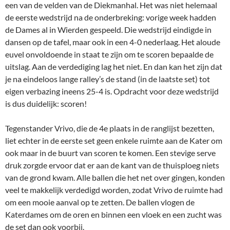
een van de velden van de Diekmanhal. Het was niet helemaal
de eerste wedstrijd na de onderbreking: vorige week hadden
de Dames al in Wierden gespeeld. Die wedstrijd eindigde in
dansen op de tafel, maar ook in een 4-0 nederlaag. Het aloude
euvel onvoldoende in staat te zijn om te scoren bepaalde de
uitslag. Aan de verdediging lag het niet. En dan kan het zijn dat
je na eindeloos lange ralley’s de stand (in de laatste set) tot
eigen verbazing ineens 25-4 is. Opdracht voor deze wedstrijd
is dus duidelijk: scoren!
Tegenstander Vrivo, die de 4e plaats in de ranglijst bezetten,
liet echter in de eerste set geen enkele ruimte aan de Kater om
ook maar in de buurt van scoren te komen. Een stevige serve
druk zorgde ervoor dat er aan de kant van de thuisploeg niets
van de grond kwam. Alle ballen die het net over gingen, konden
veel te makkelijk verdedigd worden, zodat Vrivo de ruimte had
om een mooie aanval op te zetten. De ballen vlogen de
Katerdames om de oren en binnen een vloek en een zucht was
de set dan ook voorbij.