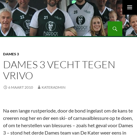
Ga
naar
PRIMAI
de
MENU
Zoeken
inhoud
Volleybalvereniging Vips Bardot
DAMES 3
DAMES 3 VECHT TEGEN
VRIVO
6 MAART 2010
KATERADMIN
Na een lange rustperiode, door de bond ingelast om de kans te
creeren nog her en der een ski- of carnavalblessure op te doen,
of om te herstellen van blessures – zoals het geval voor Dames
3 – stond het derde Dames team van De Kater weer eens in