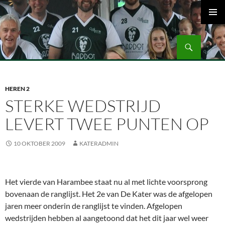
Ga
naar
PRIMAI
de
MENU
Zoeken
inhoud
Volleybalvereniging Vips Bardot
HEREN 2
STERKE WEDSTRIJD
LEVERT TWEE PUNTEN OP
10 OKTOBER 2009
KATERADMIN
Het vierde van Harambee staat nu al met lichte voorsprong
bovenaan de ranglijst. Het 2e van De Kater was de afgelopen
jaren meer onderin de ranglijst te vinden. Afgelopen
wedstrijden hebben al aangetoond dat het dit jaar wel weer