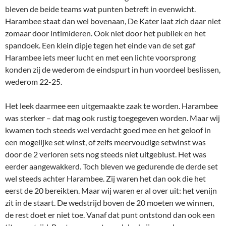
bleven de beide teams wat punten betreft in evenwicht.
Harambee staat dan wel bovenaan, De Kater laat zich daar niet
zomaar door intimideren. Ook niet door het publiek en het
spandoek. Een klein dipje tegen het einde van de set gaf
Harambee iets meer lucht en met een lichte voorsprong
konden zij de wederom de eindspurt in hun voordeel beslissen,
wederom 22-25.
Het leek daarmee een uitgemaakte zaak te worden. Harambee
was sterker – dat mag ook rustig toegegeven worden. Maar wij
kwamen toch steeds wel verdacht goed mee en het geloof in
een mogelijke set winst, of zelfs meervoudige setwinst was
door de 2 verloren sets nog steeds niet uitgeblust. Het was
eerder aangewakkerd. Toch bleven we gedurende de derde set
wel steeds achter Harambee. Zij waren het dan ook die het
eerst de 20 bereikten. Maar wij waren er al over uit: het venijn
zit in de staart. De wedstrijd boven de 20 moeten we winnen,
de rest doet er niet toe. Vanaf dat punt ontstond dan ook een