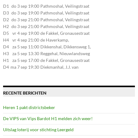
D1
do 3 sep 19:00
Pathmoshal, Veilingstraat
20, 7545LZ Enschede
D3
do 3 sep 19:00
Pathmoshal, Veilingstraat
20, 7545LZ Enschede
D2
do 3 sep 21:00
Pathmoshal, Veilingstraat
20, 7545LZ Enschede
H2
do 3 sep 21:00
Pathmoshal, Veilingstraat
20, 7545LZ Enschede
D5
vr 4 sep 19:00
de Fakkel, Gronausestraat
107, 7581CE Losser
H4
vr 4 sep 21:00
de Haverkamp,
Stationsstraat 30, 7475AM
D4
za 5 sep 11:00
Dikkenshal, Dikkensweg 1,
Markelo
7641CC Wierden
H3
za 5 sep 13:30
Reggehal, Nieuwlandsweg
1, 7461VP Rijssen
H1
za 5 sep 17:00
de Fakkel, Gronausestraat
107, 7581CE Losser
D4
ma 7 sep 19:30
Diekmanhal, J.J. van
Deinselaan 22, 7541BR
Enschede
RECENTE BERICHTEN
Heren 1 pakt districtsbeker
De VIPS van Vips Bardot H1 melden zich weer!
Uitslag loterij voor stichting Leergeld