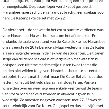
titanenstrijd. Punt voor punt werd dankzij een scherpe serve
binnengehaald. De passer-loper werd kapot gespeeld,
Harambee moest schuiven, maar dat bracht geen soelaas voor
hen: De Kater pakte de set met 25-22.
De vierde set – de set waarin het extra punt te verdienen was
voor Harambee. Nu was hun kans om het af te maken. En
ondanks de taaie weerstand van de Kater, lukte het Harambee
om als eerste de 20 te bereiken. Maar wederom hing De Kater
als een hijgende hyena in de nek van de studenten. De titanen
strijd van de derde set was niet vergeleken met wat zich nu
ontspon: een ultieme machtsstrijd tussen twee teams die
beiden niet wilden toegeven. Harambee bereikte als eerste
setpoint, tevens matchpoint, maar De Kater liet zich daardoor
letterlijk niet uit het veld slaan, maar sloeg terug. Punten
wisselden over en weer nog een enkele keer terwijl de teams
van Vosta rond het veld stonden in afwachting van hun
wedstrijd. Ze moesten nog even wachten: met 27-25 was de
set uiteindelijk voor De Kater. Gelijkspel en dus een vijfde set.