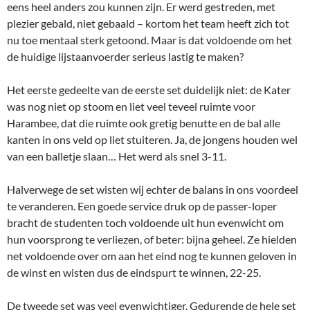
eens heel anders zou kunnen zijn. Er werd gestreden, met
plezier gebald, niet gebaald – kortom het team heeft zich tot
nu toe mentaal sterk getoond. Maar is dat voldoende om het
de huidige lijstaanvoerder serieus lastig te maken?
Het eerste gedeelte van de eerste set duidelijk niet: de Kater
was nog niet op stoom en liet veel teveel ruimte voor
Harambee, dat die ruimte ook gretig benutte en de bal alle
kanten in ons veld op liet stuiteren. Ja, de jongens houden wel
van een balletje slaan… Het werd als snel 3-11.
Halverwege de set wisten wij echter de balans in ons voordeel
te veranderen. Een goede service druk op de passer-loper
bracht de studenten toch voldoende uit hun evenwicht om
hun voorsprong te verliezen, of beter: bijna geheel. Ze hielden
net voldoende over om aan het eind nog te kunnen geloven in
de winst en wisten dus de eindspurt te winnen, 22-25.
De tweede set was veel evenwichtiger. Gedurende de hele set