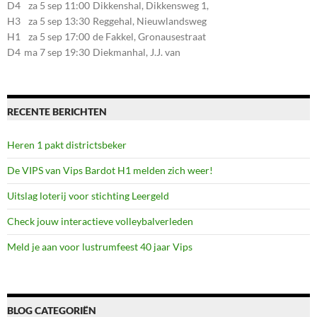
Stationsstraat 30, 7475AM
D4
za 5 sep 11:00
Dikkenshal, Dikkensweg 1,
Markelo
7641CC Wierden
H3
za 5 sep 13:30
Reggehal, Nieuwlandsweg
1, 7461VP Rijssen
H1
za 5 sep 17:00
de Fakkel, Gronausestraat
107, 7581CE Losser
D4
ma 7 sep 19:30
Diekmanhal, J.J. van
Deinselaan 22, 7541BR
Enschede
RECENTE BERICHTEN
Heren 1 pakt districtsbeker
De VIPS van Vips Bardot H1 melden zich weer!
Uitslag loterij voor stichting Leergeld
Check jouw interactieve volleybalverleden
Meld je aan voor lustrumfeest 40 jaar Vips
BLOG CATEGORIËN