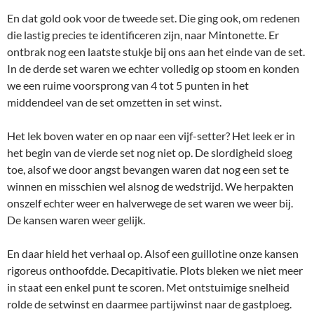
En dat gold ook voor de tweede set. Die ging ook, om redenen
die lastig precies te identificeren zijn, naar Mintonette. Er
ontbrak nog een laatste stukje bij ons aan het einde van de set.
In de derde set waren we echter volledig op stoom en konden
we een ruime voorsprong van 4 tot 5 punten in het
middendeel van de set omzetten in set winst.
Het lek boven water en op naar een vijf-setter? Het leek er in
het begin van de vierde set nog niet op. De slordigheid sloeg
toe, alsof we door angst bevangen waren dat nog een set te
winnen en misschien wel alsnog de wedstrijd. We herpakten
onszelf echter weer en halverwege de set waren we weer bij.
De kansen waren weer gelijk.
En daar hield het verhaal op. Alsof een guillotine onze kansen
rigoreus onthoofdde. Decapitivatie. Plots bleken we niet meer
in staat een enkel punt te scoren. Met ontstuimige snelheid
rolde de setwinst en daarmee partijwinst naar de gastploeg.