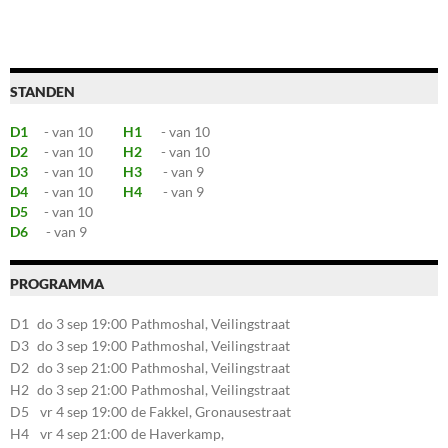
STANDEN
D1
- van 10
H1
- van 10
D2
- van 10
H2
- van 10
D3
- van 10
H3
- van 9
D4
- van 10
H4
- van 9
D5
- van 10
D6
- van 9
PROGRAMMA
D1
do 3 sep 19:00
Pathmoshal, Veilingstraat
20, 7545LZ Enschede
D3
do 3 sep 19:00
Pathmoshal, Veilingstraat
20, 7545LZ Enschede
D2
do 3 sep 21:00
Pathmoshal, Veilingstraat
20, 7545LZ Enschede
H2
do 3 sep 21:00
Pathmoshal, Veilingstraat
20, 7545LZ Enschede
D5
vr 4 sep 19:00
de Fakkel, Gronausestraat
107, 7581CE Losser
H4
vr 4 sep 21:00
de Haverkamp,