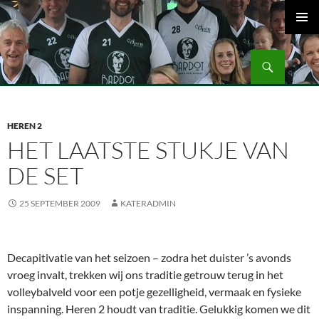
Ga
naar
PRIMAI
de
MENU
Zoeken
inhoud
Volleybalvereniging Vips Bardot
HEREN 2
HET LAATSTE STUKJE VAN
DE SET
25 SEPTEMBER 2009
KATERADMIN
Decapitivatie van het seizoen – zodra het duister ’s avonds
vroeg invalt, trekken wij ons traditie getrouw terug in het
volleybalveld voor een potje gezelligheid, vermaak en fysieke
inspanning. Heren 2 houdt van traditie. Gelukkig komen we dit