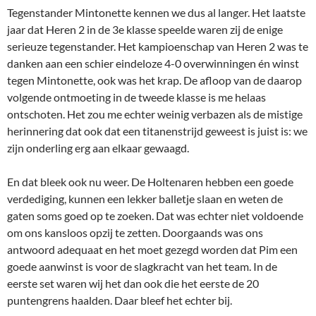
Tegenstander Mintonette kennen we dus al langer. Het laatste
jaar dat Heren 2 in de 3e klasse speelde waren zij de enige
serieuze tegenstander. Het kampioenschap van Heren 2 was te
danken aan een schier eindeloze 4-0 overwinningen én winst
tegen Mintonette, ook was het krap. De afloop van de daarop
volgende ontmoeting in de tweede klasse is me helaas
ontschoten. Het zou me echter weinig verbazen als de mistige
herinnering dat ook dat een titanenstrijd geweest is juist is: we
zijn onderling erg aan elkaar gewaagd.
En dat bleek ook nu weer. De Holtenaren hebben een goede
verdediging, kunnen een lekker balletje slaan en weten de
gaten soms goed op te zoeken. Dat was echter niet voldoende
om ons kansloos opzij te zetten. Doorgaands was ons
antwoord adequaat en het moet gezegd worden dat Pim een
goede aanwinst is voor de slagkracht van het team. In de
eerste set waren wij het dan ook die het eerste de 20
puntengrens haalden. Daar bleef het echter bij.