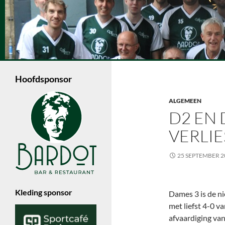
Ga
naar
de
Zoeken
inhoud
Volleybalvereniging Vips Bardot
Een jonge volleybalvereniging in
Enschede die met 6 dames- en 4
Hoofdsponsor
herenteams in de Nevobo competitie
speelt.
ALGEMEEN
D2 EN 
VERLIE
25 SEPTEMBER 2
Kleding sponsor
Dames 3 is de n
met liefst 4-0 
afvaardiging van