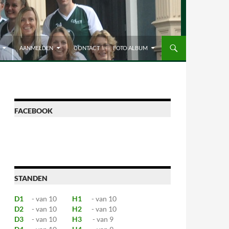
AANMELDEN
CONTACT
FOTO ALBUM
FACEBOOK
STANDEN
D1
- van 10
H1
- van 10
D2
- van 10
H2
- van 10
D3
- van 10
H3
- van 9