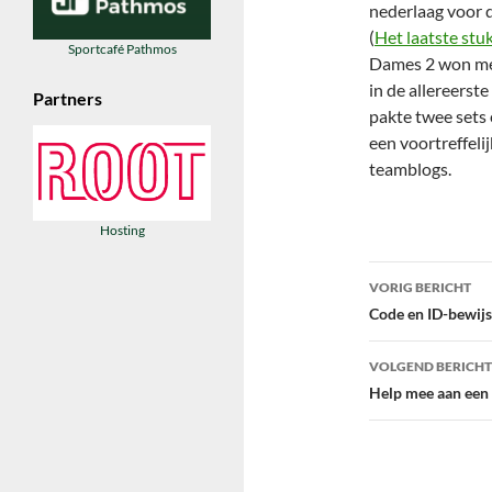
nederlaag voor 
(
Het laatste stuk
Sportcafé Pathmos
Dames 2 won met
in de allereerst
Partners
pakte twee sets 
een voortreffeli
teamblogs.
Hosting
Bericht
VORIG BERICHT
navigatie
Code en ID-bewijs
VOLGEND BERICHT
Help mee aan een 