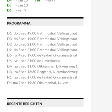
D4
- van 10
H4
- van 9
D5
- van 10
D6
- van 9
PROGRAMMA
D1
do 3 sep 19:00
Pathmoshal, Veilingstraat
20, 7545LZ Enschede
D3
do 3 sep 19:00
Pathmoshal, Veilingstraat
20, 7545LZ Enschede
D2
do 3 sep 21:00
Pathmoshal, Veilingstraat
20, 7545LZ Enschede
H2
do 3 sep 21:00
Pathmoshal, Veilingstraat
20, 7545LZ Enschede
D5
vr 4 sep 19:00
de Fakkel, Gronausestraat
107, 7581CE Losser
H4
vr 4 sep 21:00
de Haverkamp,
Stationsstraat 30, 7475AM
D4
za 5 sep 11:00
Dikkenshal, Dikkensweg 1,
Markelo
7641CC Wierden
H3
za 5 sep 13:30
Reggehal, Nieuwlandsweg
1, 7461VP Rijssen
H1
za 5 sep 17:00
de Fakkel, Gronausestraat
107, 7581CE Losser
D4
ma 7 sep 19:30
Diekmanhal, J.J. van
Deinselaan 22, 7541BR
Enschede
RECENTE BERICHTEN