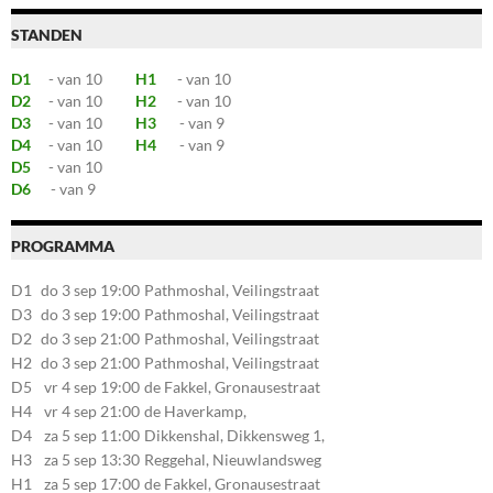
STANDEN
D1
- van 10
H1
- van 10
D2
- van 10
H2
- van 10
D3
- van 10
H3
- van 9
D4
- van 10
H4
- van 9
D5
- van 10
D6
- van 9
PROGRAMMA
D1
do 3 sep 19:00
Pathmoshal, Veilingstraat
20, 7545LZ Enschede
D3
do 3 sep 19:00
Pathmoshal, Veilingstraat
20, 7545LZ Enschede
D2
do 3 sep 21:00
Pathmoshal, Veilingstraat
20, 7545LZ Enschede
H2
do 3 sep 21:00
Pathmoshal, Veilingstraat
20, 7545LZ Enschede
D5
vr 4 sep 19:00
de Fakkel, Gronausestraat
107, 7581CE Losser
H4
vr 4 sep 21:00
de Haverkamp,
Stationsstraat 30, 7475AM
D4
za 5 sep 11:00
Dikkenshal, Dikkensweg 1,
Markelo
7641CC Wierden
H3
za 5 sep 13:30
Reggehal, Nieuwlandsweg
1, 7461VP Rijssen
H1
za 5 sep 17:00
de Fakkel, Gronausestraat