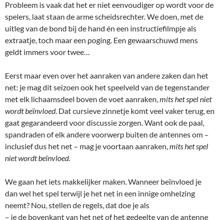
Probleem is vaak dat het er niet eenvoudiger op wordt voor de
spelers, laat staan de arme scheidsrechter. We doen, met de
uitleg van de bond bij de hand én een instructiefilmpje als
extraatje, toch maar een poging. Een gewaarschuwd mens
geldt immers voor twee…
Eerst maar even over het aanraken van andere zaken dan het
net: je mag dit seizoen ook het speelveld van de tegenstander
met elk lichaamsdeel boven de voet aanraken,
mits het spel niet
wordt beïnvloed
. Dat cursieve zinnetje komt veel vaker terug, en
gaat gegarandeerd voor discussie zorgen. Want ook de paal,
spandraden of elk andere voorwerp buiten de antennes om –
inclusief dus het net – mag je voortaan aanraken,
mits het spel
niet wordt beïnvloed.
We gaan het iets makkelijker maken. Wanneer beïnvloed je
dan wel het spel terwijl je het net in een innige omhelzing
neemt? Nou, stellen de regels, dat doe je als
– je de bovenkant van het net of het gedeelte van de antenne