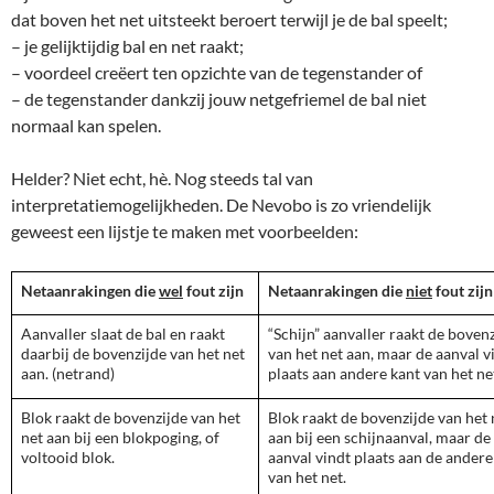
dat boven het net uitsteekt beroert terwijl je de bal speelt;
– je gelijktijdig bal en net raakt;
– voordeel creëert ten opzichte van de tegenstander of
– de tegenstander dankzij jouw netgefriemel de bal niet
normaal kan spelen.
Helder? Niet echt, hè. Nog steeds tal van
interpretatiemogelijkheden. De Nevobo is zo vriendelijk
geweest een lijstje te maken met voorbeelden:
Netaanrakingen die
wel
fout zijn
Netaanrakingen die
niet
fout zijn
Aanvaller slaat de bal en raakt
“Schijn” aanvaller raakt de boven
daarbij de bovenzijde van het net
van het net aan, maar de aanval v
aan. (netrand)
plaats aan andere kant van het ne
Blok raakt de bovenzijde van het
Blok raakt de bovenzijde van het 
net aan bij een blokpoging, of
aan bij een schijnaanval, maar de
voltooid blok.
aanval vindt plaats aan de andere
van het net.