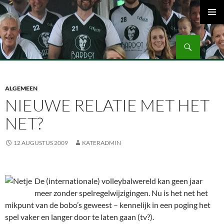
Ga
naar
PRIMAI
de
MENU
Zoeken
inhoud
Volleybalvereniging Vips Bardot
ALGEMEEN
NIEUWE RELATIE MET HET
NET?
12 AUGUSTUS 2009
KATERADMIN
De (internationale) volleybalwereld kan geen jaar
meer zonder spelregelwijzigingen. Nu is het net het
mikpunt van de bobo’s geweest – kennelijk in een poging het
spel vaker en langer door te laten gaan (tv?).