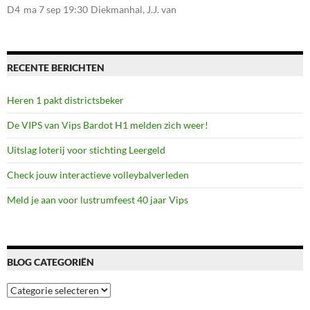
107, 7581CE Losser
D4
ma 7 sep 19:30
Diekmanhal, J.J. van
Deinselaan 22, 7541BR
Enschede
RECENTE BERICHTEN
Heren 1 pakt districtsbeker
De VIPS van Vips Bardot H1 melden zich weer!
Uitslag loterij voor stichting Leergeld
Check jouw interactieve volleybalverleden
Meld je aan voor lustrumfeest 40 jaar Vips
BLOG CATEGORIËN
Blog
categoriën