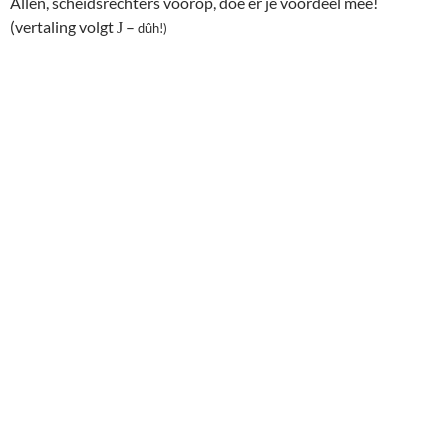
Allen, scheidsrechters voorop, doe er je voordeel mee!
(vertaling volgt
–
J
dûh!)