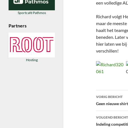
een volledige AL
Sportcafé Pathmos
Richard volgt He
maar de meeste b
Partners
haalt het teamg
beneden. Later v
hier laten we bi
verschillen!
Hosting
Bericht
VORIG BERICHT
navigatie
Geen nieuwe shirts
VOLGEND BERICHT
Indeling competit