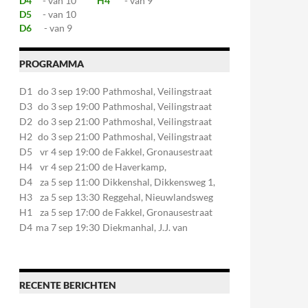
D4
- van 10
H4
- van 9
D5
- van 10
D6
- van 9
PROGRAMMA
D1
do 3 sep 19:00
Pathmoshal, Veilingstraat
20, 7545LZ Enschede
D3
do 3 sep 19:00
Pathmoshal, Veilingstraat
20, 7545LZ Enschede
D2
do 3 sep 21:00
Pathmoshal, Veilingstraat
20, 7545LZ Enschede
H2
do 3 sep 21:00
Pathmoshal, Veilingstraat
20, 7545LZ Enschede
D5
vr 4 sep 19:00
de Fakkel, Gronausestraat
107, 7581CE Losser
H4
vr 4 sep 21:00
de Haverkamp,
Stationsstraat 30, 7475AM
D4
za 5 sep 11:00
Dikkenshal, Dikkensweg 1,
Markelo
7641CC Wierden
H3
za 5 sep 13:30
Reggehal, Nieuwlandsweg
1, 7461VP Rijssen
H1
za 5 sep 17:00
de Fakkel, Gronausestraat
107, 7581CE Losser
D4
ma 7 sep 19:30
Diekmanhal, J.J. van
Deinselaan 22, 7541BR
Enschede
RECENTE BERICHTEN