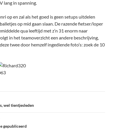
V lang in spanning.
nri op en zal als het goed is geen setups uitdelen
alletjes op mid gaan slaan. De razende fietser/loper
emiddelde qua leeftijd met z’n 31 enorm naar
olgt in het teamoverzicht een andere beschrijving,
j deze twee door hemzelf ingediende foto’s: zoek de 10
, wel tientjesleden
ie gepubliceerd