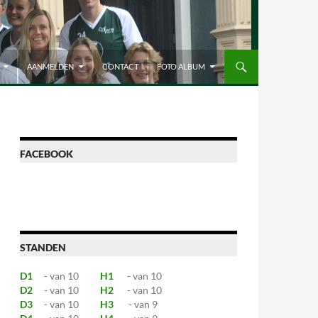
AANMELDEN
CONTACT
FOTO ALBUM
FACEBOOK
STANDEN
D1
- van 10
H1
- van 10
D2
- van 10
H2
- van 10
D3
- van 10
H3
- van 9