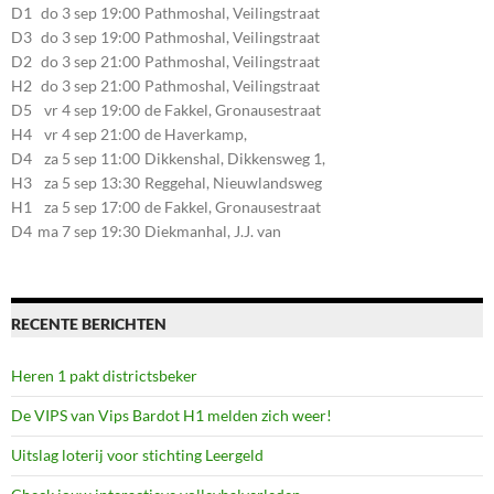
D1
do 3 sep 19:00
Pathmoshal, Veilingstraat
20, 7545LZ Enschede
D3
do 3 sep 19:00
Pathmoshal, Veilingstraat
20, 7545LZ Enschede
D2
do 3 sep 21:00
Pathmoshal, Veilingstraat
20, 7545LZ Enschede
H2
do 3 sep 21:00
Pathmoshal, Veilingstraat
20, 7545LZ Enschede
D5
vr 4 sep 19:00
de Fakkel, Gronausestraat
107, 7581CE Losser
H4
vr 4 sep 21:00
de Haverkamp,
Stationsstraat 30, 7475AM
D4
za 5 sep 11:00
Dikkenshal, Dikkensweg 1,
Markelo
7641CC Wierden
H3
za 5 sep 13:30
Reggehal, Nieuwlandsweg
1, 7461VP Rijssen
H1
za 5 sep 17:00
de Fakkel, Gronausestraat
107, 7581CE Losser
D4
ma 7 sep 19:30
Diekmanhal, J.J. van
Deinselaan 22, 7541BR
Enschede
RECENTE BERICHTEN
Heren 1 pakt districtsbeker
De VIPS van Vips Bardot H1 melden zich weer!
Uitslag loterij voor stichting Leergeld