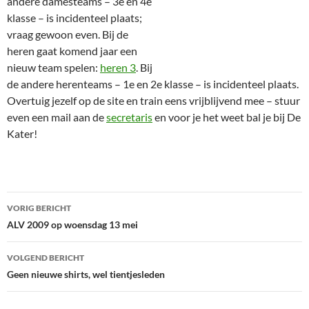
andere damesteams – 3e en 4e
klasse – is incidenteel plaats;
vraag gewoon even. Bij de
heren gaat komend jaar een
nieuw team spelen:
heren 3
. Bij
de andere herenteams – 1e en 2e klasse – is incidenteel plaats.
Overtuig jezelf op de site en train eens vrijblijvend mee – stuur
even een mail aan de
secretaris
en voor je het weet bal je bij De
Kater!
Bericht
VORIG BERICHT
navigatie
ALV 2009 op woensdag 13 mei
VOLGEND BERICHT
Geen nieuwe shirts, wel tientjesleden