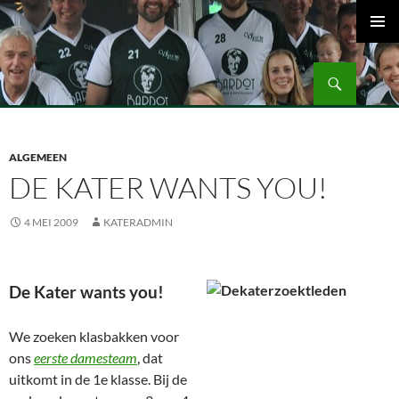
Ga
naar
PRIMAI
de
MENU
Zoeken
inhoud
Volleybalvereniging Vips Bardot
ALGEMEEN
DE KATER WANTS YOU!
4 MEI 2009
KATERADMIN
De Kater wants you!
We zoeken klasbakken voor
ons
eerste damesteam
, dat
uitkomt in de 1e klasse. Bij de