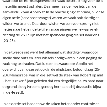
waardoor de Bornse spelverdeler vaak de setup nog voor de 3
meterlijn moest ophalen. Daarmee haalden we iets van de
aanvalsdruk van Apollo af. In de reactie ging dat prima, bij onze
eigen actie (serviceontvangst) waren we vaak ook slordig en
wilden we te snel. Daardoor wisten we een voorsprong niet
netjes naar het einde te tillen, maar gingen we nek-aan-nek
richting de 25. In lijn met het spelbeeld ging die set naar ons
(23-25).
In de tweede set werd het allemaal wat slordiger, waardoor
snelle time outs en later wissels nodig waren in een poging de
zaak nog te draaien. Dat lukte niet, waardoor Apollo het
overwicht van deze set ook in de eindstand beloond zag (25-
20). Memorabel was in die set wel de steek van Robert op mid
– het is zeker 5 jaar geleden dat een dergelijke bal zo hard naar
de grond sloeg (vreemd genoeg herhaalde hij deze actie bijna
in de 4e set!).
In de derde set hadden we de zaken beter onder controle en