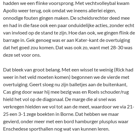
hadden we een flinke voorsprong. Met vechtvolleybal kwam
Apollo weer terug, ook omdat we ineens allerlei eigen,
onnodige fouten gingen maken. De scheidsrechter deed mee
en had in die fase ook een paar onduidelijke acties, zonder echt
van invloed op de stand te zijn. Hoe dan ook, we gingen flink de
barrage in. Gek genoeg was er aan Kater-kant de overtuiging
dat het goed zou komen. Dat was ook zo, want met 28-30 was
deze set voor ons.
Dat bleek van groot belang. Met een wissel te weinig (Rick had
weer in het veld moeten komen) begonnen we de vierde met
overtuiging. Geert sloeg nu zijn balletjes aan de buitenkant,
Cas ging door waar hij mee bezig was en Roels schouder/rug
hield het vol op de diagonaal. De marge die al snel was
verkregen hielden we vol tot aan de meet, waardoor we via 21-
25 een 3-1 zege boekten in Borne. Dat hebben we maar
gevierd, onder meer met een bord hamburger plusplus waar
Enschedese sporthallen nog wat van kunnen leren.