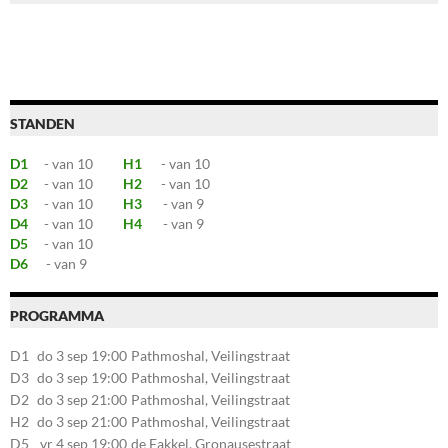
STANDEN
D1
- van 10
H1
- van 10
D2
- van 10
H2
- van 10
D3
- van 10
H3
- van 9
D4
- van 10
H4
- van 9
D5
- van 10
D6
- van 9
PROGRAMMA
D1
do 3 sep 19:00
Pathmoshal, Veilingstraat
20, 7545LZ Enschede
D3
do 3 sep 19:00
Pathmoshal, Veilingstraat
20, 7545LZ Enschede
D2
do 3 sep 21:00
Pathmoshal, Veilingstraat
20, 7545LZ Enschede
H2
do 3 sep 21:00
Pathmoshal, Veilingstraat
20, 7545LZ Enschede
D5
vr 4 sep 19:00
de Fakkel, Gronausestraat