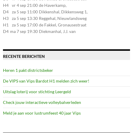
107, 7581CE Losser
H4
vr 4 sep 21:00
de Haverkamp,
Stationsstraat 30, 7475AM
D4
za 5 sep 11:00
Dikkenshal, Dikkensweg 1,
Markelo
7641CC Wierden
H3
za 5 sep 13:30
Reggehal, Nieuwlandsweg
1, 7461VP Rijssen
H1
za 5 sep 17:00
de Fakkel, Gronausestraat
107, 7581CE Losser
D4
ma 7 sep 19:30
Diekmanhal, J.J. van
Deinselaan 22, 7541BR
Enschede
RECENTE BERICHTEN
Heren 1 pakt districtsbeker
De VIPS van Vips Bardot H1 melden zich weer!
Uitslag loterij voor stichting Leergeld
Check jouw interactieve volleybalverleden
Meld je aan voor lustrumfeest 40 jaar Vips