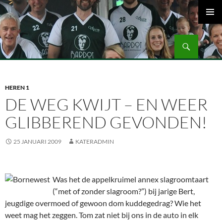
Ga
naar
PRIMAI
de
MENU
Zoeken
inhoud
Volleybalvereniging Vips Bardot
HEREN 1
DE WEG KWIJT – EN WEER
GLIBBEREND GEVONDEN!
25 JANUARI 2009
KATERADMIN
Was het de appelkruimel annex slagroomtaart
(“met of zonder slagroom?”) bij jarige Bert,
jeugdige overmoed of gewoon dom kuddegedrag? Wie het
weet mag het zeggen. Tom zat niet bij ons in de auto in elk