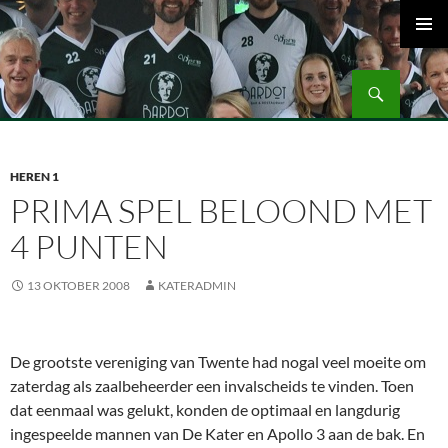
Ga
naar
PRIMAI
de
MENU
Zoeken
inhoud
Volleybalvereniging Vips Bardot
HEREN 1
PRIMA SPEL BELOOND MET
4 PUNTEN
13 OKTOBER 2008
KATERADMIN
De grootste vereniging van Twente had nogal veel moeite om
zaterdag als zaalbeheerder een invalscheids te vinden. Toen
dat eenmaal was gelukt, konden de optimaal en langdurig
ingespeelde mannen van De Kater en Apollo 3 aan de bak. En