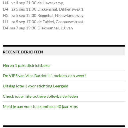
107, 7581CE Losser
H4
vr 4 sep 21:00
de Haverkamp,
Stationsstraat 30, 7475AM
D4
za 5 sep 11:00
Dikkenshal, Dikkensweg 1,
Markelo
7641CC Wierden
H3
za 5 sep 13:30
Reggehal, Nieuwlandsweg
1, 7461VP Rijssen
H1
za 5 sep 17:00
de Fakkel, Gronausestraat
107, 7581CE Losser
D4
ma 7 sep 19:30
Diekmanhal, J.J. van
Deinselaan 22, 7541BR
Enschede
RECENTE BERICHTEN
Heren 1 pakt districtsbeker
De VIPS van Vips Bardot H1 melden zich weer!
Uitslag loterij voor stichting Leergeld
Check jouw interactieve volleybalverleden
Meld je aan voor lustrumfeest 40 jaar Vips