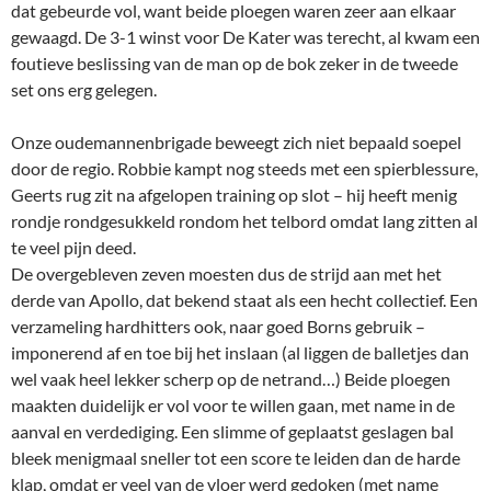
dat gebeurde vol, want beide ploegen waren zeer aan elkaar
gewaagd. De 3-1 winst voor De Kater was terecht, al kwam een
foutieve beslissing van de man op de bok zeker in de tweede
set ons erg gelegen.
Onze oudemannenbrigade beweegt zich niet bepaald soepel
door de regio. Robbie kampt nog steeds met een spierblessure,
Geerts rug zit na afgelopen training op slot – hij heeft menig
rondje rondgesukkeld rondom het telbord omdat lang zitten al
te veel pijn deed.
De overgebleven zeven moesten dus de strijd aan met het
derde van Apollo, dat bekend staat als een hecht collectief. Een
verzameling hardhitters ook, naar goed Borns gebruik –
imponerend af en toe bij het inslaan (al liggen de balletjes dan
wel vaak heel lekker scherp op de netrand…) Beide ploegen
maakten duidelijk er vol voor te willen gaan, met name in de
aanval en verdediging. Een slimme of geplaatst geslagen bal
bleek menigmaal sneller tot een score te leiden dan de harde
klap, omdat er veel van de vloer werd gedoken (met name