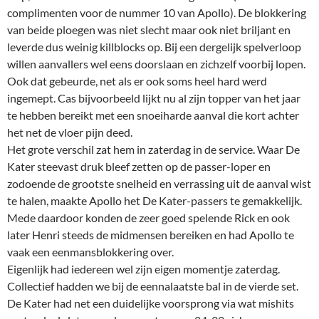
complimenten voor de nummer 10 van Apollo). De blokkering
van beide ploegen was niet slecht maar ook niet briljant en
leverde dus weinig killblocks op. Bij een dergelijk spelverloop
willen aanvallers wel eens doorslaan en zichzelf voorbij lopen.
Ook dat gebeurde, net als er ook soms heel hard werd
ingemept. Cas bijvoorbeeld lijkt nu al zijn topper van het jaar
te hebben bereikt met een snoeiharde aanval die kort achter
het net de vloer pijn deed.
Het grote verschil zat hem in zaterdag in de service. Waar De
Kater steevast druk bleef zetten op de passer-loper en
zodoende de grootste snelheid en verrassing uit de aanval wist
te halen, maakte Apollo het De Kater-passers te gemakkelijk.
Mede daardoor konden de zeer goed spelende Rick en ook
later Henri steeds de midmensen bereiken en had Apollo te
vaak een eenmansblokkering over.
Eigenlijk had iedereen wel zijn eigen momentje zaterdag.
Collectief hadden we bij de eennalaatste bal in de vierde set.
De Kater had net een duidelijke voorsprong via wat mishits