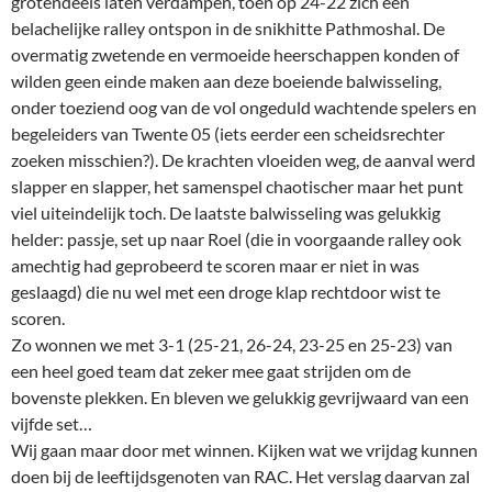
grotendeels laten verdampen, toen op 24-22 zich een
belachelijke ralley ontspon in de snikhitte Pathmoshal. De
overmatig zwetende en vermoeide heerschappen konden of
wilden geen einde maken aan deze boeiende balwisseling,
onder toeziend oog van de vol ongeduld wachtende spelers en
begeleiders van Twente 05 (iets eerder een scheidsrechter
zoeken misschien?). De krachten vloeiden weg, de aanval werd
slapper en slapper, het samenspel chaotischer maar het punt
viel uiteindelijk toch. De laatste balwisseling was gelukkig
helder: passje, set up naar Roel (die in voorgaande ralley ook
amechtig had geprobeerd te scoren maar er niet in was
geslaagd) die nu wel met een droge klap rechtdoor wist te
scoren.
Zo wonnen we met 3-1 (25-21, 26-24, 23-25 en 25-23) van
een heel goed team dat zeker mee gaat strijden om de
bovenste plekken. En bleven we gelukkig gevrijwaard van een
vijfde set…
Wij gaan maar door met winnen. Kijken wat we vrijdag kunnen
doen bij de leeftijdsgenoten van RAC. Het verslag daarvan zal