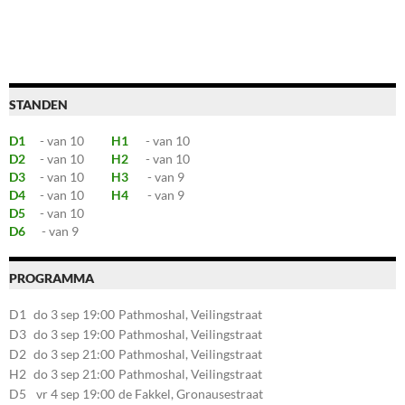
STANDEN
D1
- van 10
H1
- van 10
D2
- van 10
H2
- van 10
D3
- van 10
H3
- van 9
D4
- van 10
H4
- van 9
D5
- van 10
D6
- van 9
PROGRAMMA
D1
do 3 sep 19:00
Pathmoshal, Veilingstraat
20, 7545LZ Enschede
D3
do 3 sep 19:00
Pathmoshal, Veilingstraat
20, 7545LZ Enschede
D2
do 3 sep 21:00
Pathmoshal, Veilingstraat
20, 7545LZ Enschede
H2
do 3 sep 21:00
Pathmoshal, Veilingstraat
20, 7545LZ Enschede
D5
vr 4 sep 19:00
de Fakkel, Gronausestraat