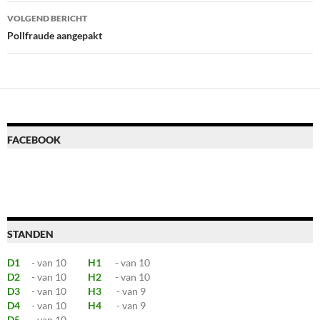
VOLGEND BERICHT
Pollfraude aangepakt
FACEBOOK
STANDEN
D1
- van 10
H1
- van 10
D2
- van 10
H2
- van 10
D3
- van 10
H3
- van 9
D4
- van 10
H4
- van 9
D5
- van 10