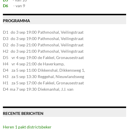
D6
- van 9
PROGRAMMA
D1
do 3 sep 19:00
Pathmoshal, Veilingstraat
20, 7545LZ Enschede
D3
do 3 sep 19:00
Pathmoshal, Veilingstraat
20, 7545LZ Enschede
D2
do 3 sep 21:00
Pathmoshal, Veilingstraat
20, 7545LZ Enschede
H2
do 3 sep 21:00
Pathmoshal, Veilingstraat
20, 7545LZ Enschede
D5
vr 4 sep 19:00
de Fakkel, Gronausestraat
107, 7581CE Losser
H4
vr 4 sep 21:00
de Haverkamp,
Stationsstraat 30, 7475AM
D4
za 5 sep 11:00
Dikkenshal, Dikkensweg 1,
Markelo
7641CC Wierden
H3
za 5 sep 13:30
Reggehal, Nieuwlandsweg
1, 7461VP Rijssen
H1
za 5 sep 17:00
de Fakkel, Gronausestraat
107, 7581CE Losser
D4
ma 7 sep 19:30
Diekmanhal, J.J. van
Deinselaan 22, 7541BR
Enschede
RECENTE BERICHTEN
Heren 1 pakt districtsbeker