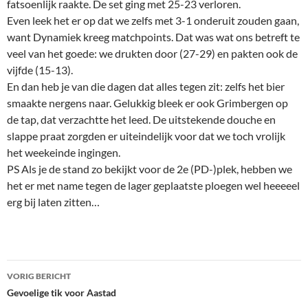
fatsoenlijk raakte. De set ging met 25-23 verloren.
Even leek het er op dat we zelfs met 3-1 onderuit zouden gaan,
want Dynamiek kreeg matchpoints. Dat was wat ons betreft te
veel van het goede: we drukten door (27-29) en pakten ook de
vijfde (15-13).
En dan heb je van die dagen dat alles tegen zit: zelfs het bier
smaakte nergens naar. Gelukkig bleek er ook Grimbergen op
de tap, dat verzachtte het leed. De uitstekende douche en
slappe praat zorgden er uiteindelijk voor dat we toch vrolijk
het weekeinde ingingen.
PS Als je de stand zo bekijkt voor de 2e (PD-)plek, hebben we
het er met name tegen de lager geplaatste ploegen wel heeeeel
erg bij laten zitten…
Bericht
VORIG BERICHT
navigatie
Gevoelige tik voor Aastad