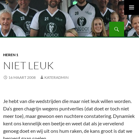
Ga
naar
PRIMAI
de
MENU
Zoeken
inhoud
Volleybalvereniging Vips Bardot
HEREN 1
NIET LEUK
16 MAART 2008
KATERADMIN
Je hebt van die wedstrijden die maar niet leuk willen worden.
Da’s geen chagrijn wegens puntverlies (dat doet er toch niet
meer toe), maar gewoon een nuchtere constatering. Dynamiek
kent ons kennelijk een beetje en weet dat als je vervelend
genoeg doet en wij uit ons hum raken, de kans groot is dat we
beroerd gaan spelen.