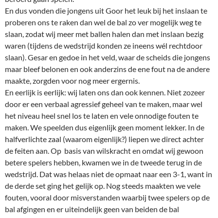
En dus vonden die jongens uit Goor het leuk bij het inslaan te
proberen ons te raken dan wel de bal zo ver mogelijk weg te
slaan, zodat wij meer met ballen halen dan met inslaan bezig
waren (tijdens de wedstrijd konden ze ineens wél rechtdoor
slaan). Gesar en gedoe in het veld, waar de scheids die jongens
maar bleef belonen en ook anderzins de ene fout na de andere
maakte, zorgden voor nog meer ergernis.
En eerlijk is eerlijk: wij laten ons dan ook kennen. Niet zozeer
door er een verbaal agressief geheel van te maken, maar wel
het niveau heel snel los te laten en vele onnodige fouten te
maken. We speelden dus eigenlijk geen moment lekker. In de
halfverlichte zaal (waarom eigenlijk?) liepen we direct achter
de feiten aan. Op basis van wilskracht en omdat wij gewoon
betere spelers hebben, kwamen we in de tweede terug in de
wedstrijd. Dat was helaas niet de opmaat naar een 3-1, want in
de derde set ging het gelijk op. Nog steeds maakten we vele
fouten, vooral door misverstanden waarbij twee spelers op de
bal afgingen en er uiteindelijk geen van beiden de bal