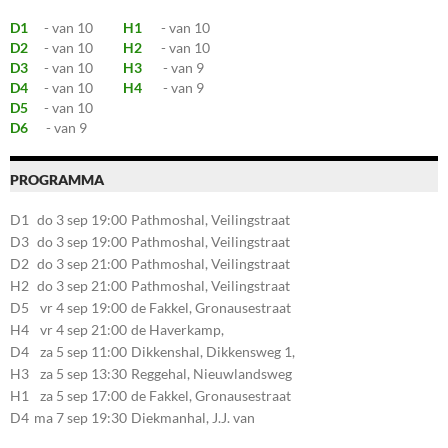
D1
- van 10
H1
- van 10
D2
- van 10
H2
- van 10
D3
- van 10
H3
- van 9
D4
- van 10
H4
- van 9
D5
- van 10
D6
- van 9
PROGRAMMA
D1
do 3 sep 19:00
Pathmoshal, Veilingstraat
20, 7545LZ Enschede
D3
do 3 sep 19:00
Pathmoshal, Veilingstraat
20, 7545LZ Enschede
D2
do 3 sep 21:00
Pathmoshal, Veilingstraat
20, 7545LZ Enschede
H2
do 3 sep 21:00
Pathmoshal, Veilingstraat
20, 7545LZ Enschede
D5
vr 4 sep 19:00
de Fakkel, Gronausestraat
107, 7581CE Losser
H4
vr 4 sep 21:00
de Haverkamp,
Stationsstraat 30, 7475AM
D4
za 5 sep 11:00
Dikkenshal, Dikkensweg 1,
Markelo
7641CC Wierden
H3
za 5 sep 13:30
Reggehal, Nieuwlandsweg
1, 7461VP Rijssen
H1
za 5 sep 17:00
de Fakkel, Gronausestraat
107, 7581CE Losser
D4
ma 7 sep 19:30
Diekmanhal, J.J. van
Deinselaan 22, 7541BR