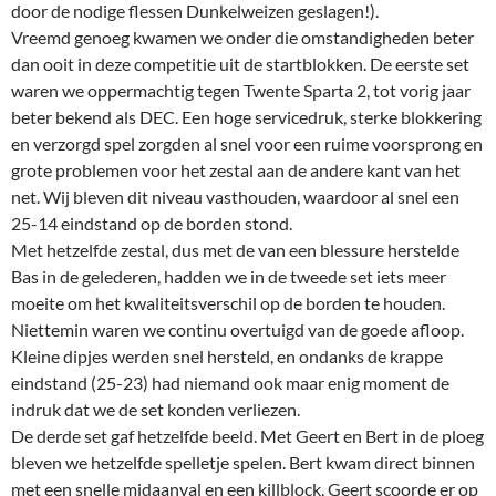
door de nodige flessen Dunkelweizen geslagen!).
Vreemd genoeg kwamen we onder die omstandigheden beter
dan ooit in deze competitie uit de startblokken. De eerste set
waren we oppermachtig tegen Twente Sparta 2, tot vorig jaar
beter bekend als DEC. Een hoge servicedruk, sterke blokkering
en verzorgd spel zorgden al snel voor een ruime voorsprong en
grote problemen voor het zestal aan de andere kant van het
net. Wij bleven dit niveau vasthouden, waardoor al snel een
25-14 eindstand op de borden stond.
Met hetzelfde zestal, dus met de van een blessure herstelde
Bas in de gelederen, hadden we in de tweede set iets meer
moeite om het kwaliteitsverschil op de borden te houden.
Niettemin waren we continu overtuigd van de goede afloop.
Kleine dipjes werden snel hersteld, en ondanks de krappe
eindstand (25-23) had niemand ook maar enig moment de
indruk dat we de set konden verliezen.
De derde set gaf hetzelfde beeld. Met Geert en Bert in de ploeg
bleven we hetzelfde spelletje spelen. Bert kwam direct binnen
met een snelle midaanval en een killblock, Geert scoorde er op