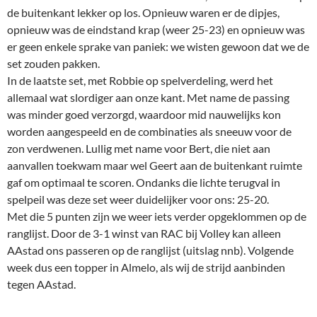
de buitenkant lekker op los. Opnieuw waren er de dipjes,
opnieuw was de eindstand krap (weer 25-23) en opnieuw was
er geen enkele sprake van paniek: we wisten gewoon dat we de
set zouden pakken.
In de laatste set, met Robbie op spelverdeling, werd het
allemaal wat slordiger aan onze kant. Met name de passing
was minder goed verzorgd, waardoor mid nauwelijks kon
worden aangespeeld en de combinaties als sneeuw voor de
zon verdwenen. Lullig met name voor Bert, die niet aan
aanvallen toekwam maar wel Geert aan de buitenkant ruimte
gaf om optimaal te scoren. Ondanks die lichte terugval in
spelpeil was deze set weer duidelijker voor ons: 25-20.
Met die 5 punten zijn we weer iets verder opgeklommen op de
ranglijst. Door de 3-1 winst van RAC bij Volley kan alleen
AAstad ons passeren op de ranglijst (uitslag nnb). Volgende
week dus een topper in Almelo, als wij de strijd aanbinden
tegen AAstad.