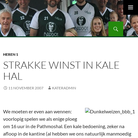
Ga
naar
PRIMAI
de
MENU
Zoeken
inhoud
Volleybalvereniging Vips Bardot
HEREN 1
STRAKKE WINST IN KALE
HAL
11 NOVEMBER 2007
KATERADMIN
We moeten er even aan wennen:
voorlopig spelen we als enige ploeg
om 16 uur in de Pathmoshal. Een kale bedoening, zeker na
afloop in de kantine (al hebben we ons natuurlijk manmoedig