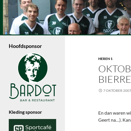
Ga
naar
de
Zoeken
inhoud
Volleybalvereniging Vips Bardot
Een jonge volleybalvereniging in
Enschede die met 6 dames- en 4
Hoofdsponsor
herenteams in de Nevobo competitie
speelt.
HEREN 1
OKTOB
BIERR
7 OKTOBER 200
Kleding sponsor
En dan waren wij
Geert na…). Kan