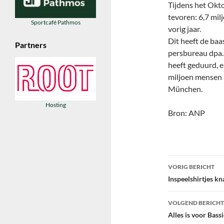
Tijdens het Okto
tevoren: 6,7 milj
Sportcafé Pathmos
vorig jaar.
Dit heeft de baa
Partners
persbureau dpa. 
heeft geduurd, e
miljoen mensen 
München.
Hosting
Bron: ANP
Bericht
VORIG BERICHT
navigatie
Inspeelshirtjes kna
VOLGEND BERICHT
Alles is voor Bass