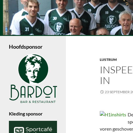
Ga
naar
de
Zoeken
inhoud
Volleybalvereniging Vips Bardot
Een jonge volleybalvereniging in
Enschede die met 6 dames- en 4
Hoofdsponsor
herenteams in de Nevobo competitie
speelt.
LUSTRUM
INSPEE
IN
23 SEPTEMBER 2
Kleding sponsor
De
sp
voren geschoven