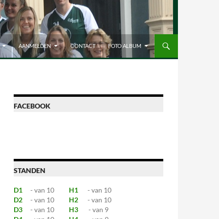
AANMELDEN
CONTACT
FOTO ALBUM
FACEBOOK
STANDEN
D1
- van 10
H1
- van 10
D2
- van 10
H2
- van 10
D3
- van 10
H3
- van 9