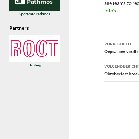
alle teams zo re
foto’s
.
Sportcafé Pathmos
Partners
Bericht
VORIG BERICHT
navigatie
Oeps… een verdie
Hosting
VOLGEND BERICHT
Oktoberfest breek