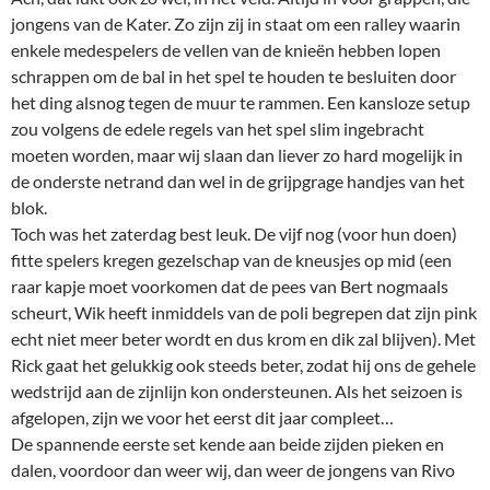
jongens van de Kater. Zo zijn zij in staat om een ralley waarin
enkele medespelers de vellen van de knieën hebben lopen
schrappen om de bal in het spel te houden te besluiten door
het ding alsnog tegen de muur te rammen. Een kansloze setup
zou volgens de edele regels van het spel slim ingebracht
moeten worden, maar wij slaan dan liever zo hard mogelijk in
de onderste netrand dan wel in de grijpgrage handjes van het
blok.
Toch was het zaterdag best leuk. De vijf nog (voor hun doen)
fitte spelers kregen gezelschap van de kneusjes op mid (een
raar kapje moet voorkomen dat de pees van Bert nogmaals
scheurt, Wik heeft inmiddels van de poli begrepen dat zijn pink
echt niet meer beter wordt en dus krom en dik zal blijven). Met
Rick gaat het gelukkig ook steeds beter, zodat hij ons de gehele
wedstrijd aan de zijnlijn kon ondersteunen. Als het seizoen is
afgelopen, zijn we voor het eerst dit jaar compleet…
De spannende eerste set kende aan beide zijden pieken en
dalen, voordoor dan weer wij, dan weer de jongens van Rivo