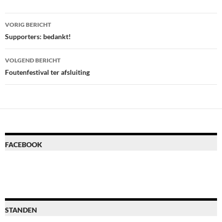
Bericht
VORIG BERICHT
navigatie
Supporters: bedankt!
VOLGEND BERICHT
Foutenfestival ter afsluiting
FACEBOOK
STANDEN