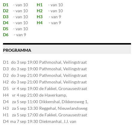
D1
- van 10
H1
- van 10
D2
- van 10
H2
- van 10
D3
- van 10
H3
- van 9
D4
- van 10
H4
- van 9
D5
- van 10
D6
- van 9
PROGRAMMA
D1
do 3 sep 19:00
Pathmoshal, Veilingstraat
20, 7545LZ Enschede
D3
do 3 sep 19:00
Pathmoshal, Veilingstraat
20, 7545LZ Enschede
D2
do 3 sep 21:00
Pathmoshal, Veilingstraat
20, 7545LZ Enschede
H2
do 3 sep 21:00
Pathmoshal, Veilingstraat
20, 7545LZ Enschede
D5
vr 4 sep 19:00
de Fakkel, Gronausestraat
107, 7581CE Losser
H4
vr 4 sep 21:00
de Haverkamp,
Stationsstraat 30, 7475AM
D4
za 5 sep 11:00
Dikkenshal, Dikkensweg 1,
Markelo
7641CC Wierden
H3
za 5 sep 13:30
Reggehal, Nieuwlandsweg
1, 7461VP Rijssen
H1
za 5 sep 17:00
de Fakkel, Gronausestraat
107, 7581CE Losser
D4
ma 7 sep 19:30
Diekmanhal, J.J. van
Deinselaan 22, 7541BR
Enschede