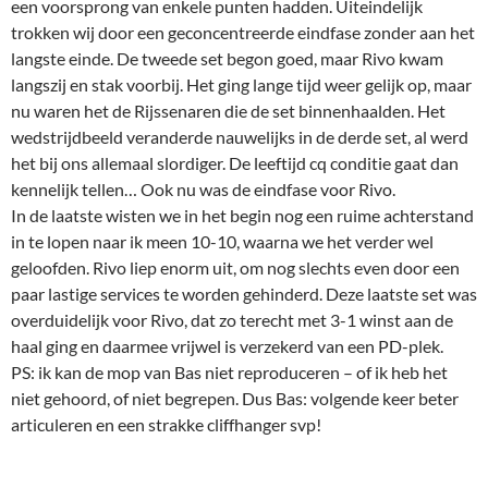
een voorsprong van enkele punten hadden. Uiteindelijk
trokken wij door een geconcentreerde eindfase zonder aan het
langste einde. De tweede set begon goed, maar Rivo kwam
langszij en stak voorbij. Het ging lange tijd weer gelijk op, maar
nu waren het de Rijssenaren die de set binnenhaalden. Het
wedstrijdbeeld veranderde nauwelijks in de derde set, al werd
het bij ons allemaal slordiger. De leeftijd cq conditie gaat dan
kennelijk tellen… Ook nu was de eindfase voor Rivo.
In de laatste wisten we in het begin nog een ruime achterstand
in te lopen naar ik meen 10-10, waarna we het verder wel
geloofden. Rivo liep enorm uit, om nog slechts even door een
paar lastige services te worden gehinderd. Deze laatste set was
overduidelijk voor Rivo, dat zo terecht met 3-1 winst aan de
haal ging en daarmee vrijwel is verzekerd van een PD-plek.
PS: ik kan de mop van Bas niet reproduceren – of ik heb het
niet gehoord, of niet begrepen. Dus Bas: volgende keer beter
articuleren en een strakke cliffhanger svp!