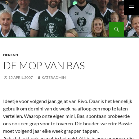
Ga
naar
PRIMAI
de
MENU
Zoeken
inhoud
Volleybalvereniging Vips Bardot
HEREN 1
DE MOP VAN BAS
15 APRIL 2007
KATERADMIN
Ideetje voor volgend jaar, gejat van Rivo. Daar is het kennelijk
gebruik om de mini van de week na afloop een mop te laten
vertellen. Waarop onze eigen mini, Bas, spontaan probeerde
ons ook een grap voor te toveren. Die houden we erin: Bassie
moet volgend jaar elke week grappen tappen.
Ach, dat lukt ook zo wel, in het veld. Altijd in voor grappen, die