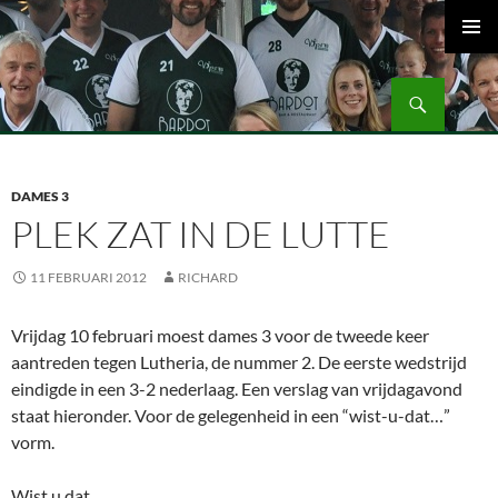
Ga
naar
PRIMAI
de
MENU
Zoeken
inhoud
Volleybalvereniging Vips Bardot
DAMES 3
PLEK ZAT IN DE LUTTE
11 FEBRUARI 2012
RICHARD
Vrijdag 10 februari moest dames 3 voor de tweede keer
aantreden tegen Lutheria, de nummer 2. De eerste wedstrijd
eindigde in een 3-2 nederlaag. Een verslag van vrijdagavond
staat hieronder. Voor de gelegenheid in een “wist-u-dat…”
vorm.
Wist u dat…