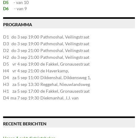
D5
- van 10
D6
- van 9
PROGRAMMA
D1
do 3 sep 19:00
Pathmoshal, Veilingstraat
20, 7545LZ Enschede
D3
do 3 sep 19:00
Pathmoshal, Veilingstraat
20, 7545LZ Enschede
D2
do 3 sep 21:00
Pathmoshal, Veilingstraat
20, 7545LZ Enschede
H2
do 3 sep 21:00
Pathmoshal, Veilingstraat
20, 7545LZ Enschede
D5
vr 4 sep 19:00
de Fakkel, Gronausestraat
107, 7581CE Losser
H4
vr 4 sep 21:00
de Haverkamp,
Stationsstraat 30, 7475AM
D4
za 5 sep 11:00
Dikkenshal, Dikkensweg 1,
Markelo
7641CC Wierden
H3
za 5 sep 13:30
Reggehal, Nieuwlandsweg
1, 7461VP Rijssen
H1
za 5 sep 17:00
de Fakkel, Gronausestraat
107, 7581CE Losser
D4
ma 7 sep 19:30
Diekmanhal, J.J. van
Deinselaan 22, 7541BR
Enschede
RECENTE BERICHTEN