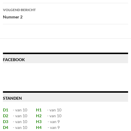
VOLGEND BERICHT
Nummer 2
FACEBOOK
STANDEN
D1
- van 10
H1
- van 10
D2
- van 10
H2
- van 10
D3
- van 10
H3
- van 9
D4
- van 10
H4
- van 9