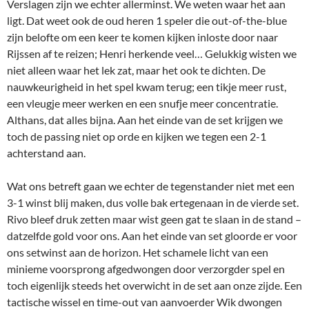
Verslagen zijn we echter allerminst. We weten waar het aan
ligt. Dat weet ook de oud heren 1 speler die out-of-the-blue
zijn belofte om een keer te komen kijken inloste door naar
Rijssen af te reizen; Henri herkende veel… Gelukkig wisten we
niet alleen waar het lek zat, maar het ook te dichten. De
nauwkeurigheid in het spel kwam terug; een tikje meer rust,
een vleugje meer werken en een snufje meer concentratie.
Althans, dat alles bijna. Aan het einde van de set krijgen we
toch de passing niet op orde en kijken we tegen een 2-1
achterstand aan.
Wat ons betreft gaan we echter de tegenstander niet met een
3-1 winst blij maken, dus volle bak ertegenaan in de vierde set.
Rivo bleef druk zetten maar wist geen gat te slaan in de stand –
datzelfde gold voor ons. Aan het einde van set gloorde er voor
ons setwinst aan de horizon. Het schamele licht van een
minieme voorsprong afgedwongen door verzorgder spel en
toch eigenlijk steeds het overwicht in de set aan onze zijde. Een
tactische wissel en time-out van aanvoerder Wik dwongen