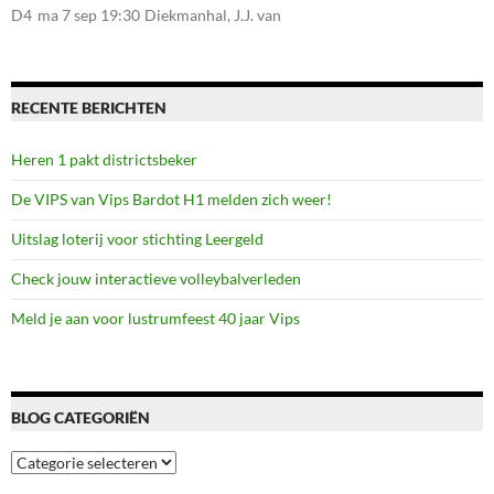
107, 7581CE Losser
D4
ma 7 sep 19:30
Diekmanhal, J.J. van
Deinselaan 22, 7541BR
Enschede
RECENTE BERICHTEN
Heren 1 pakt districtsbeker
De VIPS van Vips Bardot H1 melden zich weer!
Uitslag loterij voor stichting Leergeld
Check jouw interactieve volleybalverleden
Meld je aan voor lustrumfeest 40 jaar Vips
BLOG CATEGORIËN
Blog
categoriën