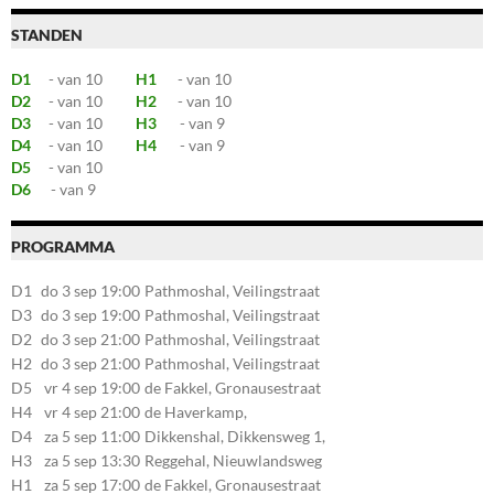
STANDEN
D1
- van 10
H1
- van 10
D2
- van 10
H2
- van 10
D3
- van 10
H3
- van 9
D4
- van 10
H4
- van 9
D5
- van 10
D6
- van 9
PROGRAMMA
D1
do 3 sep 19:00
Pathmoshal, Veilingstraat
20, 7545LZ Enschede
D3
do 3 sep 19:00
Pathmoshal, Veilingstraat
20, 7545LZ Enschede
D2
do 3 sep 21:00
Pathmoshal, Veilingstraat
20, 7545LZ Enschede
H2
do 3 sep 21:00
Pathmoshal, Veilingstraat
20, 7545LZ Enschede
D5
vr 4 sep 19:00
de Fakkel, Gronausestraat
107, 7581CE Losser
H4
vr 4 sep 21:00
de Haverkamp,
Stationsstraat 30, 7475AM
D4
za 5 sep 11:00
Dikkenshal, Dikkensweg 1,
Markelo
7641CC Wierden
H3
za 5 sep 13:30
Reggehal, Nieuwlandsweg
1, 7461VP Rijssen
H1
za 5 sep 17:00
de Fakkel, Gronausestraat