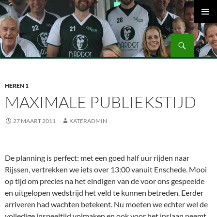
Ga
naar
PRIMAI
de
MENU
Zoeken
inhoud
Volleybalvereniging Vips Bardot
HEREN 1
MAXIMALE PUBLIEKSTIJD
27 MAART 2011
KATERADMIN
De planning is perfect: met een goed half uur rijden naar
Rijssen, vertrekken we iets over 13:00 vanuit Enschede. Mooi
op tijd om precies na het eindigen van de voor ons gespeelde
en uitgelopen wedstrijd het veld te kunnen betreden. Eerder
arriveren had wachten betekent. Nu moeten we echter wel de
volledige inspeeltijd volmaken en ook voor het inslaan neemt