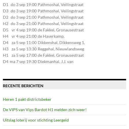
D1
do 3 sep 19:00
Pathmoshal, Veilingstraat
20, 7545LZ Enschede
D3
do 3 sep 19:00
Pathmoshal, Veilingstraat
20, 7545LZ Enschede
D2
do 3 sep 21:00
Pathmoshal, Veilingstraat
20, 7545LZ Enschede
H2
do 3 sep 21:00
Pathmoshal, Veilingstraat
20, 7545LZ Enschede
D5
vr 4 sep 19:00
de Fakkel, Gronausestraat
107, 7581CE Losser
H4
vr 4 sep 21:00
de Haverkamp,
Stationsstraat 30, 7475AM
D4
za 5 sep 11:00
Dikkenshal, Dikkensweg 1,
Markelo
7641CC Wierden
H3
za 5 sep 13:30
Reggehal, Nieuwlandsweg
1, 7461VP Rijssen
H1
za 5 sep 17:00
de Fakkel, Gronausestraat
107, 7581CE Losser
D4
ma 7 sep 19:30
Diekmanhal, J.J. van
Deinselaan 22, 7541BR
Enschede
RECENTE BERICHTEN
Heren 1 pakt districtsbeker
De VIPS van Vips Bardot H1 melden zich weer!
Uitslag loterij voor stichting Leergeld