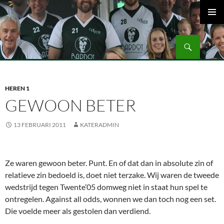
Ga
naar
PRIMAI
de
MENU
Zoeken
inhoud
Volleybalvereniging Vips Bardot
HEREN 1
GEWOON BETER
13 FEBRUARI 2011
KATERADMIN
Ze waren gewoon beter. Punt. En of dat dan in absolute zin of
relatieve zin bedoeld is, doet niet terzake. Wij waren de tweede
wedstrijd tegen Twente’05 domweg niet in staat hun spel te
ontregelen. Against all odds, wonnen we dan toch nog een set.
Die voelde meer als gestolen dan verdiend.