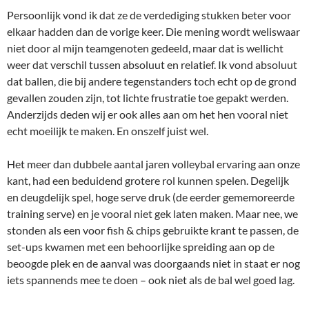
Persoonlijk vond ik dat ze de verdediging stukken beter voor
elkaar hadden dan de vorige keer. Die mening wordt weliswaar
niet door al mijn teamgenoten gedeeld, maar dat is wellicht
weer dat verschil tussen absoluut en relatief. Ik vond absoluut
dat ballen, die bij andere tegenstanders toch echt op de grond
gevallen zouden zijn, tot lichte frustratie toe gepakt werden.
Anderzijds deden wij er ook alles aan om het hen vooral niet
echt moeilijk te maken. En onszelf juist wel.
Het meer dan dubbele aantal jaren volleybal ervaring aan onze
kant, had een beduidend grotere rol kunnen spelen. Degelijk
en deugdelijk spel, hoge serve druk (de eerder gememoreerde
training serve) en je vooral niet gek laten maken. Maar nee, we
stonden als een voor fish & chips gebruikte krant te passen, de
set-ups kwamen met een behoorlijke spreiding aan op de
beoogde plek en de aanval was doorgaands niet in staat er nog
iets spannends mee te doen – ook niet als de bal wel goed lag.