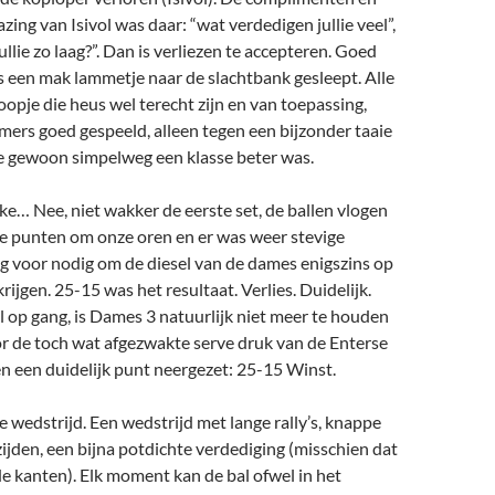
zing van Isivol was daar: “wat verdedigen jullie veel”,
llie zo laag?”. Dan is verliezen te accepteren. Goed
ls een mak lammetje naar de slachtbank gesleept. Alle
hoopje die heus wel terecht zijn en van toepassing,
ers goed gespeeld, alleen tegen een bijzonder taaie
e gewoon simpelweg een klasse beter was.
e… Nee, niet wakker de eerste set, de ballen vlogen
de punten om onze oren en er was weer stevige
g voor nodig om de diesel van de dames enigszins op
ijgen. 25-15 was het resultaat. Verlies. Duidelijk.
 op gang, is Dames 3 natuurlijk niet meer te houden
r de toch wat afgezwakte serve druk van de Enterse
n een duidelijk punt neergezet: 25-15 Winst.
 wedstrijd. Een wedstrijd met lange rally’s, knappe
ijden, een bijna potdichte verdediging (misschien dat
e kanten). Elk moment kan de bal ofwel in het