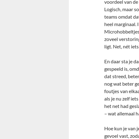
voordeel van de 
Logisch, maar so
teams omdat dat 
heel marginaal. In
Microhobbeltjes 
zoveel verstorin
ligt. Net, nét ie
En daar sta je d
gespeeld is, omd
dat streed, bete
nog wat beter ge
foutjes van elka
als je nu zelf iet
het net had gesl
– wat allemaal 
Hoe kun je van j
gevoel vast, zo