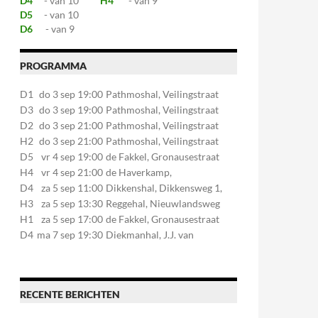
D4
- van 10
H4
- van 9
D5
- van 10
D6
- van 9
PROGRAMMA
D1
do 3 sep 19:00
Pathmoshal, Veilingstraat
20, 7545LZ Enschede
D3
do 3 sep 19:00
Pathmoshal, Veilingstraat
20, 7545LZ Enschede
D2
do 3 sep 21:00
Pathmoshal, Veilingstraat
20, 7545LZ Enschede
H2
do 3 sep 21:00
Pathmoshal, Veilingstraat
20, 7545LZ Enschede
D5
vr 4 sep 19:00
de Fakkel, Gronausestraat
107, 7581CE Losser
H4
vr 4 sep 21:00
de Haverkamp,
Stationsstraat 30, 7475AM
D4
za 5 sep 11:00
Dikkenshal, Dikkensweg 1,
Markelo
7641CC Wierden
H3
za 5 sep 13:30
Reggehal, Nieuwlandsweg
1, 7461VP Rijssen
H1
za 5 sep 17:00
de Fakkel, Gronausestraat
107, 7581CE Losser
D4
ma 7 sep 19:30
Diekmanhal, J.J. van
Deinselaan 22, 7541BR
Enschede
RECENTE BERICHTEN