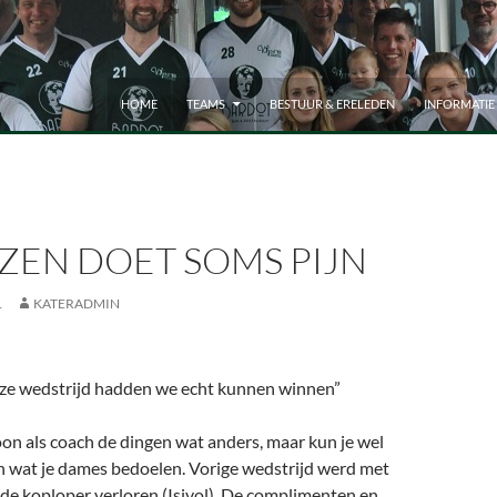
HOME
TEAMS
BESTUUR & ERELEDEN
INFORMATIE
ZEN DOET SOMS PIJN
1
KATERADMIN
ze wedstrijd hadden we echt kunnen winnen”
on als coach de dingen wat anders, maar kun je wel
en wat je dames bedoelen. Vorige wedstrijd werd met
n de koploper verloren (Isivol). De complimenten en