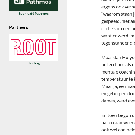
ergens ook verba
“waarom staan ju
Sportcafé Pathmos
gespeeld, niet a
Partners
cliché’s op een 
want er werd imm
tegenstander di
Maar dan Holyok
Hosting
net zo hard als 
mentale coachin
temperatuur te kr
Maar ja, eenmaal
en geholpen doo
dames, werd eve
En toen begon de
ballen aan weerz
ook wel aan beid