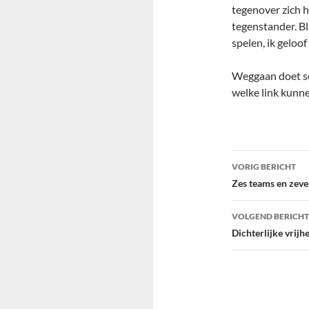
tegenover zich h
tegenstander. Bli
spelen, ik geloof 
Weggaan doet som
welke link kunne
Bericht
VORIG BERICHT
navigatie
Zes teams en zeven
VOLGEND BERICHT
Dichterlijke vrijh