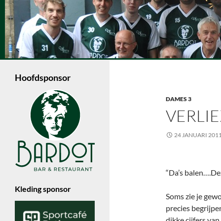
Ga
naar
de
Zoeken
inhoud
Volleybalvereniging Vips Bardot
Een jonge volleybalvereniging in
Enschede die met 6 dames- en 4
Hoofdsponsor
herenteams in de Nevobo competitie
speelt.
DAMES 3
VERLIE
24 JANUARI 201
“Da’s balen….De
Kleding sponsor
Soms zie je gewo
precies begrijp
dikke cijfers va