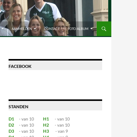
AANMELDEN
CONTACT
FOTO ALBUM
FACEBOOK
STANDEN
D1
- van 10
H1
- van 10
D2
- van 10
H2
- van 10
D3
- van 10
H3
- van 9