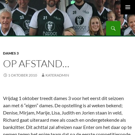
Ga
naar
PRIMAI
de
MENU
Zoeken
inhoud
Volleybalvereniging Vips Bardot
DAMES 3
OP AFSTAND…
1 OKTOBER 2010
KATERADMIN
Vrijdag 1 oktober treedt dames 3 voor het eerst dit seizoen
aan met 6 “eigen” dames. De opstelling is al weken bekend;
Denise, Mirjam, Marije, Lisa, Judith en Jorien staan in veld,
Richard gaat uiteraard mee als coach en ondergetekende als
bankzitter. Dit achttal zal afreizen naar Enter om het daar op te
nemen tegen het enige team dat na de eerste competitieronde