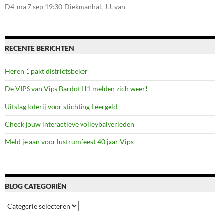
107, 7581CE Losser
D4
ma 7 sep 19:30
Diekmanhal, J.J. van
Deinselaan 22, 7541BR
Enschede
RECENTE BERICHTEN
Heren 1 pakt districtsbeker
De VIPS van Vips Bardot H1 melden zich weer!
Uitslag loterij voor stichting Leergeld
Check jouw interactieve volleybalverleden
Meld je aan voor lustrumfeest 40 jaar Vips
BLOG CATEGORIËN
Blog
categoriën