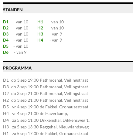
STANDEN
D1
- van 10
H1
- van 10
D2
- van 10
H2
- van 10
D3
- van 10
H3
- van 9
D4
- van 10
H4
- van 9
D5
- van 10
D6
- van 9
PROGRAMMA
D1
do 3 sep 19:00
Pathmoshal, Veilingstraat
20, 7545LZ Enschede
D3
do 3 sep 19:00
Pathmoshal, Veilingstraat
20, 7545LZ Enschede
D2
do 3 sep 21:00
Pathmoshal, Veilingstraat
20, 7545LZ Enschede
H2
do 3 sep 21:00
Pathmoshal, Veilingstraat
20, 7545LZ Enschede
D5
vr 4 sep 19:00
de Fakkel, Gronausestraat
107, 7581CE Losser
H4
vr 4 sep 21:00
de Haverkamp,
Stationsstraat 30, 7475AM
D4
za 5 sep 11:00
Dikkenshal, Dikkensweg 1,
Markelo
7641CC Wierden
H3
za 5 sep 13:30
Reggehal, Nieuwlandsweg
1, 7461VP Rijssen
H1
za 5 sep 17:00
de Fakkel, Gronausestraat