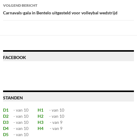
VOLGEND BERICHT
Carnavals-gala in Bentelo uitgesteld voor volleybal wedstrijd
FACEBOOK
STANDEN
D1
- van 10
H1
- van 10
D2
- van 10
H2
- van 10
D3
- van 10
H3
- van 9
D4
- van 10
H4
- van 9
D5
- van 10