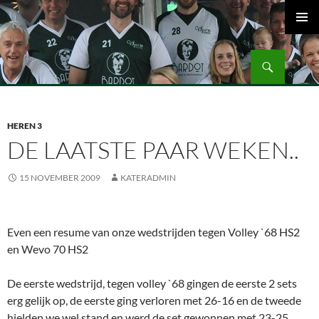
Ga
naar
PRIMAI
de
MENU
Zoeken
inhoud
Volleybalvereniging Vips Bardot
HEREN 3
DE LAATSTE PAAR WEKEN..
15 NOVEMBER 2009
KATERADMIN
Even een resume van onze wedstrijden tegen Volley `68 HS2
en Wevo 70 HS2
De eerste wedstrijd, tegen volley `68 gingen de eerste 2 sets
erg gelijk op, de eerste ging verloren met 26-16 en de tweede
hielden we wel stand en werd de set gewonnen met 23-25.