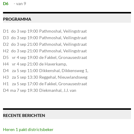
D6
- van 9
PROGRAMMA
D1
do 3 sep 19:00
Pathmoshal, Veilingstraat
20, 7545LZ Enschede
D3
do 3 sep 19:00
Pathmoshal, Veilingstraat
20, 7545LZ Enschede
D2
do 3 sep 21:00
Pathmoshal, Veilingstraat
20, 7545LZ Enschede
H2
do 3 sep 21:00
Pathmoshal, Veilingstraat
20, 7545LZ Enschede
D5
vr 4 sep 19:00
de Fakkel, Gronausestraat
107, 7581CE Losser
H4
vr 4 sep 21:00
de Haverkamp,
Stationsstraat 30, 7475AM
D4
za 5 sep 11:00
Dikkenshal, Dikkensweg 1,
Markelo
7641CC Wierden
H3
za 5 sep 13:30
Reggehal, Nieuwlandsweg
1, 7461VP Rijssen
H1
za 5 sep 17:00
de Fakkel, Gronausestraat
107, 7581CE Losser
D4
ma 7 sep 19:30
Diekmanhal, J.J. van
Deinselaan 22, 7541BR
Enschede
RECENTE BERICHTEN
Heren 1 pakt districtsbeker