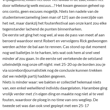
door willekeurig welk excuus…? Het kwam gewoon geheel op
ons conto, geen excuses mogelijk. Niets ten nadele van de
studentenverzameling (een man of 12!) aan de overzijde van
het net, maar dankzij het foutenfestival aan onze kant zou elke
tegenstander lachend de punten binnenharken.
De eerste set ging het nog wel, al was de pass van meet af aan
beroerd waardoor eerst Robert en vervolgens Rick gedwongen
werden achter de bal aan te rennen. Cas stond op dat moment
nog wel balletjes in te harken, iets wat ook hem al snel veel
minder af zou gaan. In die eerste set vertekende de setstand
uiteindelijk nog onze off night: met 25-20 op de borden zou je
via scorebordjournalistiek nog de conclusie kunnen trekken
dat we redelijk partij hadden gegeven.
Niets is minder waar: we bakten er collectief helemaal niets
van, een enkel welwillend individu daargelaten. Harambee ging
vrolijk verder met z’n eigen ding en maakte nog niet al te veel
fouten, waardoor de ploeg in no time van ons wegliep. De
tweede set was dan ook snel gepiept met een 25-17