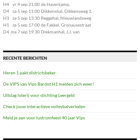
107, 7581CE Losser
H4
vr 4 sep 21:00
de Haverkamp,
Stationsstraat 30, 7475AM
D4
za 5 sep 11:00
Dikkenshal, Dikkensweg 1,
Markelo
7641CC Wierden
H3
za 5 sep 13:30
Reggehal, Nieuwlandsweg
1, 7461VP Rijssen
H1
za 5 sep 17:00
de Fakkel, Gronausestraat
107, 7581CE Losser
D4
ma 7 sep 19:30
Diekmanhal, J.J. van
Deinselaan 22, 7541BR
Enschede
RECENTE BERICHTEN
Heren 1 pakt districtsbeker
De VIPS van Vips Bardot H1 melden zich weer!
Uitslag loterij voor stichting Leergeld
Check jouw interactieve volleybalverleden
Meld je aan voor lustrumfeest 40 jaar Vips