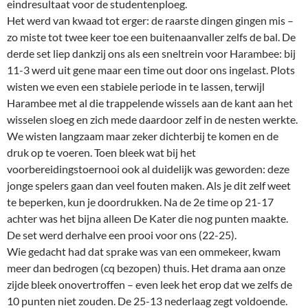
eindresultaat voor de studentenploeg.
Het werd van kwaad tot erger: de raarste dingen gingen mis –
zo miste tot twee keer toe een buitenaanvaller zelfs de bal. De
derde set liep dankzij ons als een sneltrein voor Harambee: bij
11-3 werd uit gene maar een time out door ons ingelast. Plots
wisten we even een stabiele periode in te lassen, terwijl
Harambee met al die trappelende wissels aan de kant aan het
wisselen sloeg en zich mede daardoor zelf in de nesten werkte.
We wisten langzaam maar zeker dichterbij te komen en de
druk op te voeren. Toen bleek wat bij het
voorbereidingstoernooi ook al duidelijk was geworden: deze
jonge spelers gaan dan veel fouten maken. Als je dit zelf weet
te beperken, kun je doordrukken. Na de 2e time op 21-17
achter was het bijna alleen De Kater die nog punten maakte.
De set werd derhalve een prooi voor ons (22-25).
Wie gedacht had dat sprake was van een ommekeer, kwam
meer dan bedrogen (cq bezopen) thuis. Het drama aan onze
zijde bleek onovertroffen – even leek het erop dat we zelfs de
10 punten niet zouden. De 25-13 nederlaag zegt voldoende.