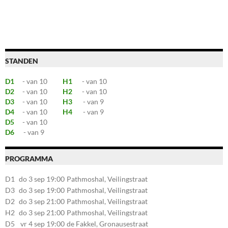
STANDEN
D1
- van 10
H1
- van 10
D2
- van 10
H2
- van 10
D3
- van 10
H3
- van 9
D4
- van 10
H4
- van 9
D5
- van 10
D6
- van 9
PROGRAMMA
D1
do 3 sep 19:00
Pathmoshal, Veilingstraat
20, 7545LZ Enschede
D3
do 3 sep 19:00
Pathmoshal, Veilingstraat
20, 7545LZ Enschede
D2
do 3 sep 21:00
Pathmoshal, Veilingstraat
20, 7545LZ Enschede
H2
do 3 sep 21:00
Pathmoshal, Veilingstraat
20, 7545LZ Enschede
D5
vr 4 sep 19:00
de Fakkel, Gronausestraat