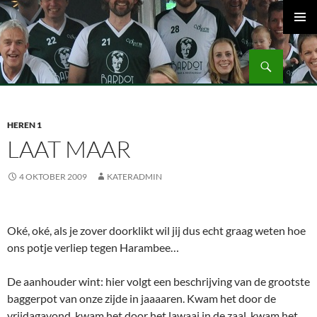
Ga
naar
PRIMAI
de
MENU
Zoeken
inhoud
Volleybalvereniging Vips Bardot
HEREN 1
LAAT MAAR
4 OKTOBER 2009
KATERADMIN
Oké, oké, als je zover doorklikt wil jij dus echt graag weten hoe
ons potje verliep tegen Harambee…
De aanhouder wint: hier volgt een beschrijving van de grootste
baggerpot van onze zijde in jaaaaren. Kwam het door de
vrijdagavond, kwam het door het lawaai in de zaal, kwam het