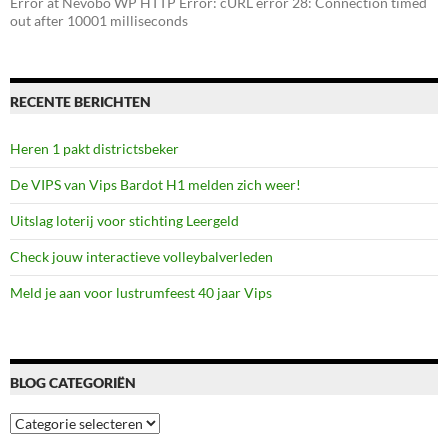
Error at Nevobo WP HTTP Error: cURL error 28: Connection timed
out after 10001 milliseconds
RECENTE BERICHTEN
Heren 1 pakt districtsbeker
De VIPS van Vips Bardot H1 melden zich weer!
Uitslag loterij voor stichting Leergeld
Check jouw interactieve volleybalverleden
Meld je aan voor lustrumfeest 40 jaar Vips
BLOG CATEGORIËN
Blog
categoriën