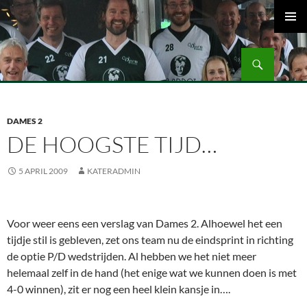
Ga
naar
PRIMAI
de
MENU
Zoeken
inhoud
Volleybalvereniging Vips Bardot
DAMES 2
DE HOOGSTE TIJD…
5 APRIL 2009
KATERADMIN
Voor weer eens een verslag van Dames 2. Alhoewel het een
tijdje stil is gebleven, zet ons team nu de eindsprint in richting
de optie P/D wedstrijden. Al hebben we het niet meer
helemaal zelf in de hand (het enige wat we kunnen doen is met
4-0 winnen), zit er nog een heel klein kansje in….