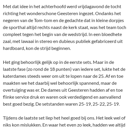
Met dat idee in het achterhoofd werd vrijdagavond de tocht
richting het wonderschone Geesteren ingezet. Ondanks het
negeren van de Tom-tom en de gedachte dat in kleine dorpjes
de sporthal altijd rechts naast de kerk staat, was het team toch
compleet tegen het begin van de wedstrijd. In een bloedhete
zaal, met lawaai in stereo en dubieus publiek gefabriceerd uit
hardboard, kon de strijd beginnen.
Het ging behoorlijk gelijk op in de eerste sets. Maar in de
laatste fase (zo rond de 18 punten) van iedere set, lukte het de
katerdames steeds weer om uit te lopen naar de 25. Af en toe
maakten we het daarbij wel behoorlijk spannend, maar de
overtuiging was er. De dames uit Geesteren hadden af en toe
flinke service druk en waren ook verdedigend en aanvallend
best goed bezig. De setstanden waren 25-19, 25-22, 25-19.
Tijdens de laatste set liep het heel goed bij ons. Het leek wel of
niks kon mislukken. En waar het even zo leek, hadden we altijd