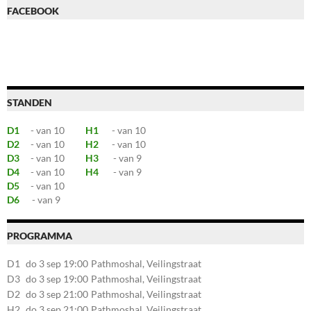
FACEBOOK
STANDEN
D1
- van 10
H1
- van 10
D2
- van 10
H2
- van 10
D3
- van 10
H3
- van 9
D4
- van 10
H4
- van 9
D5
- van 10
D6
- van 9
PROGRAMMA
D1
do 3 sep 19:00
Pathmoshal, Veilingstraat
20, 7545LZ Enschede
D3
do 3 sep 19:00
Pathmoshal, Veilingstraat
20, 7545LZ Enschede
D2
do 3 sep 21:00
Pathmoshal, Veilingstraat
20, 7545LZ Enschede
H2
do 3 sep 21:00
Pathmoshal, Veilingstraat