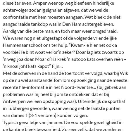
dieseltarieven. Amper weer op weg bleef een hinderlijke
achtervolger zodanig signalen afgeven, dat we wel de
confrontatie met hem moesten aangaan. Wat bleek: de niet
aangedraaide tankdop was in Den Ham achtergebleven.
Aardig van die beste man, en toch maar weer omgedraaid.
We waren nog niet uitgestapt of de volgende vriendelijke
Hammenaar schoot ons ter hulp. “Kwam-ie hier net ook a
voorbie? Ie bint woat verlor’n zeker? Doar lag iets zwoarts op
’n weg, joa doar. Moar d’r is krek ’n autooo kats overhen re’en –
’n knoal joh! kats kapot” Fijn…
Met de scherven in de hand de toertocht vervolgd, waarbij Wik
op de nu wel aanstaande TomTom op zoek ging naar de meeste
recente file-informatie in het Noord-Twentse… (bij gebrek aan
problemen was hij heel blij om te ontdekken dat er bij
Antwerpen wel een opstopping was). Uiteindelijk de sporthal
in Tubbergen gevonden, waar we nog net de laatste punten
van dames 1 (3-1 verloren) konden volgen.
Typisch gevalletje van jammer. De voorspelde gezelligheid in
de kantine bleek bewaarheid. Zo zeer zelfs, dat we zonder er