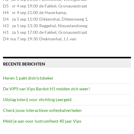
20, 7545LZ Enschede
D5
vr 4 sep 19:00
de Fakkel, Gronausestraat
107, 7581CE Losser
H4
vr 4 sep 21:00
de Haverkamp,
Stationsstraat 30, 7475AM
D4
za 5 sep 11:00
Dikkenshal, Dikkensweg 1,
Markelo
7641CC Wierden
H3
za 5 sep 13:30
Reggehal, Nieuwlandsweg
1, 7461VP Rijssen
H1
za 5 sep 17:00
de Fakkel, Gronausestraat
107, 7581CE Losser
D4
ma 7 sep 19:30
Diekmanhal, J.J. van
Deinselaan 22, 7541BR
Enschede
RECENTE BERICHTEN
Heren 1 pakt districtsbeker
De VIPS van Vips Bardot H1 melden zich weer!
Uitslag loterij voor stichting Leergeld
Check jouw interactieve volleybalverleden
Meld je aan voor lustrumfeest 40 jaar Vips