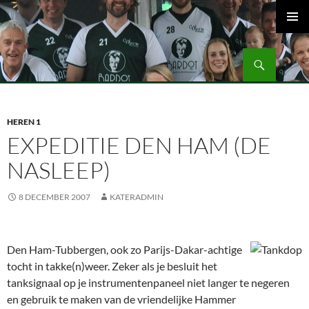
Ga
naar
PRIMAI
de
MENU
Zoeken
inhoud
Volleybalvereniging Vips Bardot
HEREN 1
EXPEDITIE DEN HAM (DE
NASLEEP)
8 DECEMBER 2007
KATERADMIN
Den Ham-Tubbergen, ook zo Parijs-Dakar-achtige
tocht in takke(n)weer. Zeker als je besluit het
tanksignaal op je instrumentenpaneel niet langer te negeren
en gebruik te maken van de vriendelijke Hammer