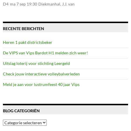
107, 7581CE Losser
D4
ma 7 sep 19:30
Diekmanhal, J.J. van
Deinselaan 22, 7541BR
Enschede
RECENTE BERICHTEN
Heren 1 pakt districtsbeker
De VIPS van Vips Bardot H1 melden zich weer!
Uitslag loterij voor stichting Leergeld
Check jouw interactieve volleybalverleden
Meld je aan voor lustrumfeest 40 jaar Vips
BLOG CATEGORIËN
Blog
categoriën