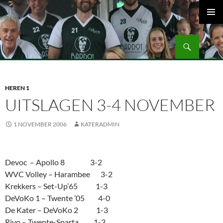
Ga
naar
PRIMAI
de
MENU
Zoeken
inhoud
Volleybalvereniging Vips Bardot
HEREN 1
UITSLAGEN 3-4 NOVEMBER
1 NOVEMBER 2006
KATERADMIN
Devoc – Apollo 8 3-2
WVC Volley – Harambee 3-2
Krekkers – Set-Up’65 1-3
DeVoKo 1 – Twente ’05 4-0
De Kater – DeVoKo 2 1-3
Rivo – Twente-Sparta 1-3