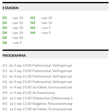
STANDEN
D1
- van 10
H1
- van 10
D2
- van 10
H2
- van 10
D3
- van 10
H3
- van 9
D4
- van 10
H4
- van 9
D5
- van 10
D6
- van 9
PROGRAMMA
D1
do 3 sep 19:00
Pathmoshal, Veilingstraat
20, 7545LZ Enschede
D3
do 3 sep 19:00
Pathmoshal, Veilingstraat
20, 7545LZ Enschede
D2
do 3 sep 21:00
Pathmoshal, Veilingstraat
20, 7545LZ Enschede
H2
do 3 sep 21:00
Pathmoshal, Veilingstraat
20, 7545LZ Enschede
D5
vr 4 sep 19:00
de Fakkel, Gronausestraat
107, 7581CE Losser
H4
vr 4 sep 21:00
de Haverkamp,
Stationsstraat 30, 7475AM
D4
za 5 sep 11:00
Dikkenshal, Dikkensweg 1,
Markelo
7641CC Wierden
H3
za 5 sep 13:30
Reggehal, Nieuwlandsweg
1, 7461VP Rijssen
H1
za 5 sep 17:00
de Fakkel, Gronausestraat