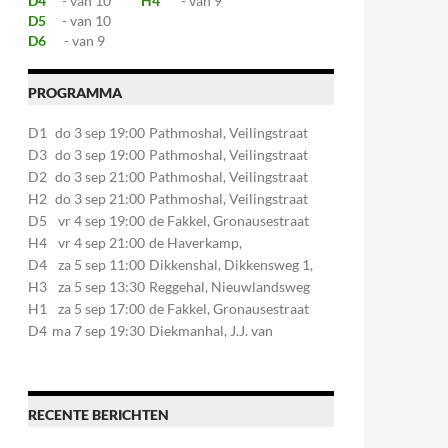
D4
- van 10
H4
- van 9
D5
- van 10
D6
- van 9
PROGRAMMA
D1
do 3 sep 19:00
Pathmoshal, Veilingstraat
20, 7545LZ Enschede
D3
do 3 sep 19:00
Pathmoshal, Veilingstraat
20, 7545LZ Enschede
D2
do 3 sep 21:00
Pathmoshal, Veilingstraat
20, 7545LZ Enschede
H2
do 3 sep 21:00
Pathmoshal, Veilingstraat
20, 7545LZ Enschede
D5
vr 4 sep 19:00
de Fakkel, Gronausestraat
107, 7581CE Losser
H4
vr 4 sep 21:00
de Haverkamp,
Stationsstraat 30, 7475AM
D4
za 5 sep 11:00
Dikkenshal, Dikkensweg 1,
Markelo
7641CC Wierden
H3
za 5 sep 13:30
Reggehal, Nieuwlandsweg
1, 7461VP Rijssen
H1
za 5 sep 17:00
de Fakkel, Gronausestraat
107, 7581CE Losser
D4
ma 7 sep 19:30
Diekmanhal, J.J. van
Deinselaan 22, 7541BR
Enschede
RECENTE BERICHTEN