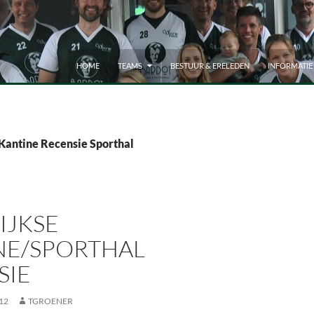
HOME
TEAMS
BESTUUR & ERELEDEN
INFORMATIE
 Kantine Recensie Sporthal
IJKSE
NE/SPORTHAL
SIE
12
TGROENER