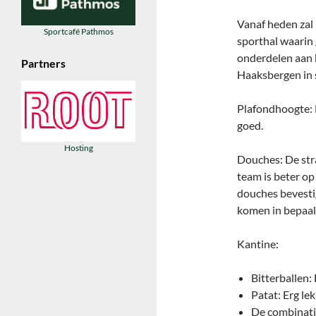
Vanaf heden zal 
Sportcafé Pathmos
sporthal waarin
onderdelen aan 
Partners
Haaksbergen in 
Plafondhoogte: D
goed.
Hosting
Douches: De stra
team is beter o
douches bevesti
komen in bepaal
Kantine:
Bitterballen:
Patat: Erg le
De combinatie