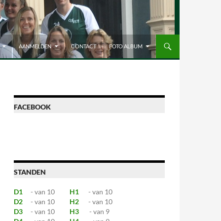
AANMELDEN
CONTACT
FOTO ALBUM
FACEBOOK
STANDEN
D1
- van 10
H1
- van 10
D2
- van 10
H2
- van 10
D3
- van 10
H3
- van 9