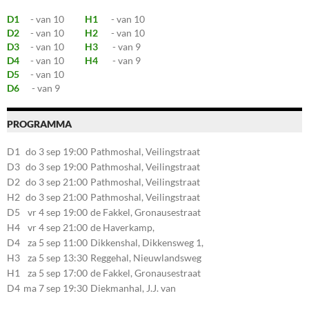
D1
- van 10
H1
- van 10
D2
- van 10
H2
- van 10
D3
- van 10
H3
- van 9
D4
- van 10
H4
- van 9
D5
- van 10
D6
- van 9
PROGRAMMA
D1
do 3 sep 19:00
Pathmoshal, Veilingstraat
20, 7545LZ Enschede
D3
do 3 sep 19:00
Pathmoshal, Veilingstraat
20, 7545LZ Enschede
D2
do 3 sep 21:00
Pathmoshal, Veilingstraat
20, 7545LZ Enschede
H2
do 3 sep 21:00
Pathmoshal, Veilingstraat
20, 7545LZ Enschede
D5
vr 4 sep 19:00
de Fakkel, Gronausestraat
107, 7581CE Losser
H4
vr 4 sep 21:00
de Haverkamp,
Stationsstraat 30, 7475AM
D4
za 5 sep 11:00
Dikkenshal, Dikkensweg 1,
Markelo
7641CC Wierden
H3
za 5 sep 13:30
Reggehal, Nieuwlandsweg
1, 7461VP Rijssen
H1
za 5 sep 17:00
de Fakkel, Gronausestraat
107, 7581CE Losser
D4
ma 7 sep 19:30
Diekmanhal, J.J. van
Deinselaan 22, 7541BR