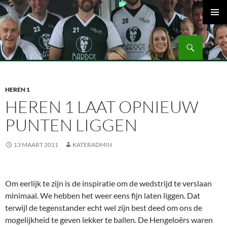
Ga
naar
PRIMAI
de
MENU
Zoeken
inhoud
Volleybalvereniging Vips Bardot
HEREN 1
HEREN 1 LAAT OPNIEUW
PUNTEN LIGGEN
13 MAART 2011
KATERADMIN
Om eerlijk te zijn is de inspiratie om de wedstrijd te verslaan
minimaal. We hebben het weer eens fijn laten liggen. Dat
terwijl de tegenstander echt wel zijn best deed om ons de
mogelijkheid te geven lekker te ballen. De Hengeloërs waren