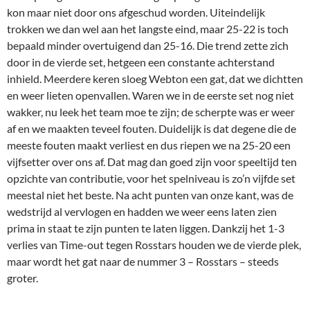
kon maar niet door ons afgeschud worden. Uiteindelijk
trokken we dan wel aan het langste eind, maar 25-22 is toch
bepaald minder overtuigend dan 25-16. Die trend zette zich
door in de vierde set, hetgeen een constante achterstand
inhield. Meerdere keren sloeg Webton een gat, dat we dichtten
en weer lieten openvallen. Waren we in de eerste set nog niet
wakker, nu leek het team moe te zijn; de scherpte was er weer
af en we maakten teveel fouten. Duidelijk is dat degene die de
meeste fouten maakt verliest en dus riepen we na 25-20 een
vijfsetter over ons af. Dat mag dan goed zijn voor speeltijd ten
opzichte van contributie, voor het spelniveau is zo’n vijfde set
meestal niet het beste. Na acht punten van onze kant, was de
wedstrijd al vervlogen en hadden we weer eens laten zien
prima in staat te zijn punten te laten liggen. Dankzij het 1-3
verlies van Time-out tegen Rosstars houden we de vierde plek,
maar wordt het gat naar de nummer 3 – Rosstars – steeds
groter.