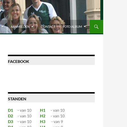
AANMELDEN
CONTACT
FOTO ALBUM
FACEBOOK
STANDEN
D1
- van 10
H1
- van 10
D2
- van 10
H2
- van 10
D3
- van 10
H3
- van 9