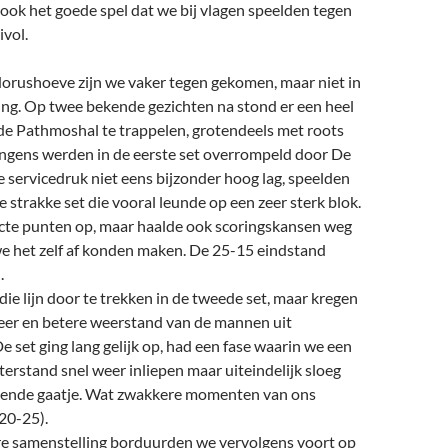
ook het goede spel dat we bij vlagen speelden tegen
ivol.
dorushoeve zijn we vaker tegen gekomen, maar niet in
ing. Op twee bekende gezichten na stond er een heel
 de Pathmoshal te trappelen, grotendeels met roots
jongens werden in de eerste set overrompeld door De
 servicedruk niet eens bijzonder hoog lag, speelden
 strakke set die vooral leunde op een zeer sterk blok.
ecte punten op, maar haalde ook scoringskansen weg
 we het zelf af konden maken. De 25-15 eindstand
.
e lijn door te trekken in de tweede set, maar kregen
er en betere weerstand van de mannen uit
e set ging lang gelijk op, had een fase waarin we een
erstand snel weer inliepen maar uiteindelijk sloeg
issende gaatje. Wat zwakkere momenten van ons
(20-25).
ere samenstelling borduurden we vervolgens voort op