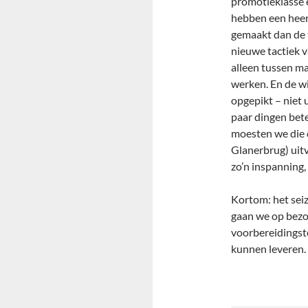
promotieklasse 
hebben een heerl
gemaakt dan de t
nieuwe tactiek 
alleen tussen ma
werken. En de wi
opgepikt – niet 
paar dingen bet
moesten we die d
Glanerbrug) uitv
zo’n inspanning,
Kortom: het sei
gaan we op bezo
voorbereidingst
kunnen leveren.