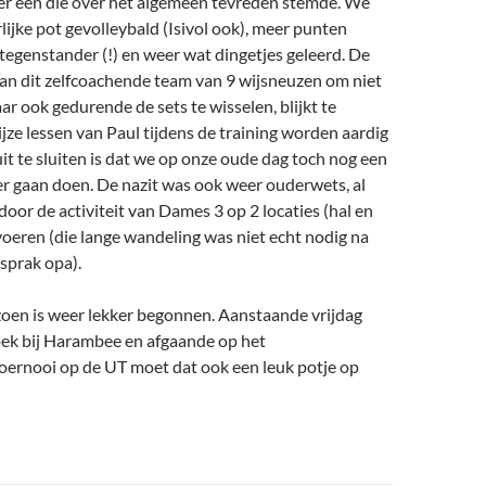
er een die over het algemeen tevreden stemde. We
ijke pot gevolleybald (Isivol ook), meer punten
egenstander (!) en weer wat dingetjes geleerd. De
van dit zelfcoachende team van 9 wijsneuzen om niet
ar ook gedurende de sets te wisselen, blijkt te
jze lessen van Paul tijdens de training worden aardig
uit te sluiten is dat we op onze oude dag toch nog een
er gaan doen. De nazit was ook weer ouderwets, al
oor de activiteit van Dames 3 op 2 locaties (hal en
oeren (die lange wandeling was niet echt nodig na
 sprak opa).
zoen is weer lekker begonnen. Aanstaande vrijdag
ek bij Harambee en afgaande op het
oernooi op de UT moet dat ook een leuk potje op