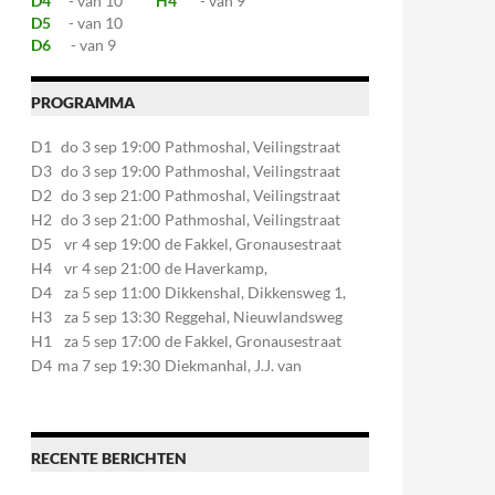
D4
- van 10
H4
- van 9
D5
- van 10
D6
- van 9
PROGRAMMA
D1
do 3 sep 19:00
Pathmoshal, Veilingstraat
20, 7545LZ Enschede
D3
do 3 sep 19:00
Pathmoshal, Veilingstraat
20, 7545LZ Enschede
D2
do 3 sep 21:00
Pathmoshal, Veilingstraat
20, 7545LZ Enschede
H2
do 3 sep 21:00
Pathmoshal, Veilingstraat
20, 7545LZ Enschede
D5
vr 4 sep 19:00
de Fakkel, Gronausestraat
107, 7581CE Losser
H4
vr 4 sep 21:00
de Haverkamp,
Stationsstraat 30, 7475AM
D4
za 5 sep 11:00
Dikkenshal, Dikkensweg 1,
Markelo
7641CC Wierden
H3
za 5 sep 13:30
Reggehal, Nieuwlandsweg
1, 7461VP Rijssen
H1
za 5 sep 17:00
de Fakkel, Gronausestraat
107, 7581CE Losser
D4
ma 7 sep 19:30
Diekmanhal, J.J. van
Deinselaan 22, 7541BR
Enschede
RECENTE BERICHTEN