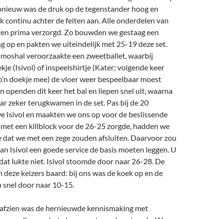
Opnieuw was de druk op de tegenstander hoog en
ijk continu achter de feiten aan. Alle onderdelen van
aren prima verzorgd. Zo bouwden we gestaag een
g op en pakten we uiteindelijk met 25-19 deze set.
oshal veroorzaakte een zweetballet, waarbij
e (Isivol) of inspeelshirtje (Kater; volgende keer
o’n doekje mee) de vloer weer bespeelbaar moest
 openden dit keer het bal en liepen snel uit, waarna
r zeker terugkwamen in de set. Pas bij de 20
e Isivol en maakten we ons op voor de beslissende
 met een killblock voor de 26-25 zorgde, hadden we
e dat we met een zege zouden afsluiten. Daarvoor zou
an Isivol een goede service de basis moeten leggen. U
– dat lukte niet. Isivol stoomde door naar 26-28. De
m deze keizers baard: bij ons was de koek op en de
 snel door naar 10-15.
r afzien was de hernieuwde kennismaking met