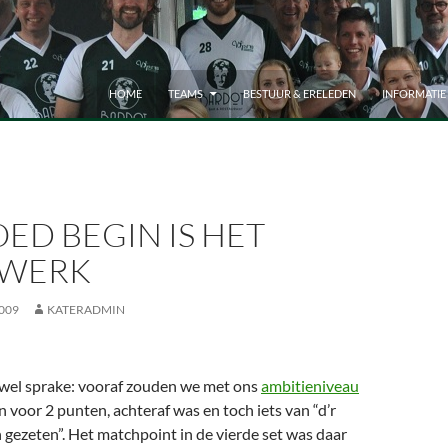
HOME
TEAMS
BESTUUR & ERELEDEN
INFORMATIE
ED BEGIN IS HET
 WERK
009
KATERADMIN
wel sprake: vooraf zouden we met ons
ambitieniveau
voor 2 punten, achteraf was en toch iets van “d’r
n gezeten”. Het matchpoint in de vierde set was daar