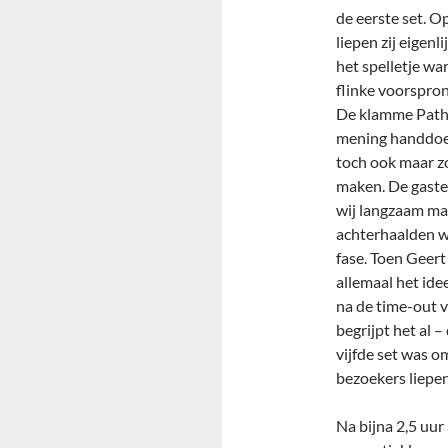
de eerste set. 
liepen zij eigenl
het spelletje w
flinke voorspron
De klamme Pathm
mening handdoekj
toch ook maar z
maken. De gasten
wij langzaam maa
achterhaalden w
fase. Toen Geert
allemaal het ide
na de time-out v
begrijpt het al 
vijfde set was o
bezoekers liepen
Na bijna 2,5 uu