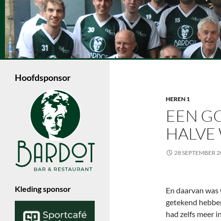
Ga
naar
de
Zoeken
inhoud
Volleybalvereniging Vips Bardot
Een jonge volleybalvereniging in
Enschede die met 6 dames- en 4
Hoofdsponsor
herenteams in de Nevobo competitie
speelt.
HEREN 1
EEN GO
HALVE
28 SEPTEMBER 2
Kleding sponsor
En daarvan was 
getekend hebben 
had zelfs meer i