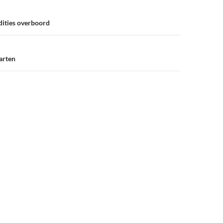
dities overboord
arten