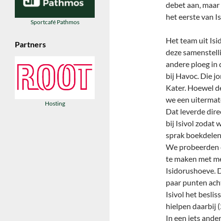
debet aan, maar 
het eerste van Is
Sportcafé Pathmos
Het team uit Isi
Partners
deze samenstell
andere ploeg in
bij Havoc. Die 
Kater. Hoewel de
we een uitermate
Hosting
Dat leverde dir
bij Isivol zodat
sprak boekdelen
We probeerden di
te maken met me
Isidorushoeve. D
paar punten acht
Isivol het besl
hielpen daarbij 
In een iets and