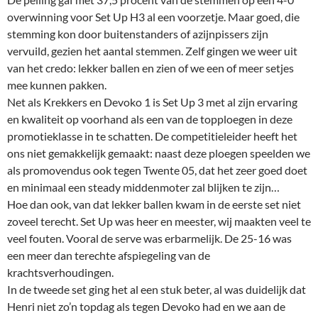
overwinning voor Set Up H3 al een voorzetje. Maar goed, die
stemming kon door buitenstanders of azijnpissers zijn
vervuild, gezien het aantal stemmen. Zelf gingen we weer uit
van het credo: lekker ballen en zien of we een of meer setjes
mee kunnen pakken.
Net als Krekkers en Devoko 1 is Set Up 3 met al zijn ervaring
en kwaliteit op voorhand als een van de topploegen in deze
promotieklasse in te schatten. De competitieleider heeft het
ons niet gemakkelijk gemaakt: naast deze ploegen speelden we
als promovendus ook tegen Twente 05, dat het zeer goed doet
en minimaal een steady middenmoter zal blijken te zijn…
Hoe dan ook, van dat lekker ballen kwam in de eerste set niet
zoveel terecht. Set Up was heer en meester, wij maakten veel te
veel fouten. Vooral de serve was erbarmelijk. De 25-16 was
een meer dan terechte afspiegeling van de
krachtsverhoudingen.
In de tweede set ging het al een stuk beter, al was duidelijk dat
Henri niet zo’n topdag als tegen Devoko had en we aan de