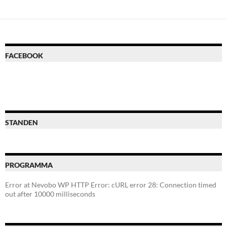
FACEBOOK
STANDEN
PROGRAMMA
Error at Nevobo WP HTTP Error: cURL error 28: Connection timed
out after 10000 milliseconds