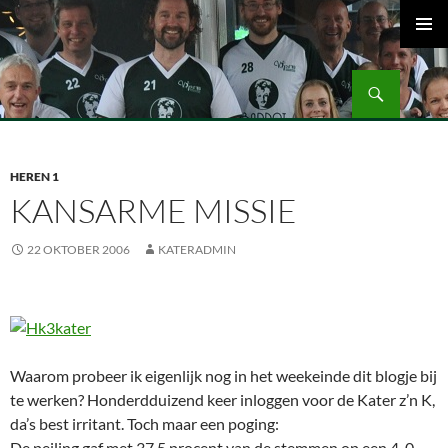
Ga
naar
PRIMAI
de
MENU
Zoeken
inhoud
Volleybalvereniging Vips Bardot
HEREN 1
KANSARME MISSIE
22 OKTOBER 2006
KATERADMIN
Waarom probeer ik eigenlijk nog in het weekeinde dit blogje bij
te werken? Honderdduizend keer inloggen voor de Kater z’n K,
da’s best irritant. Toch maar een poging:
De peiling gaf met 37,5 procent van de stemmen op een 4-0