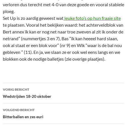
verloren dus terecht met 4-0 van deze goede en vooral stabiele
ploeg.
Set Up is zo aardig geweest wat
leuke foto’s op hun fraaie site
te plaatsen. Vooral het bekijken waard: het achterveldblok van
Bert annex ïk kan er nog net naar troe zweven al zit ik onder de
netrand” (nummertjes 3 en 7), Bas “ïk kan heeeel hard slaan,
ook al staat er een blok voor” (nr 9) en Wik “waar is de bal nou
gebleven ” (11). En ja, we slaan ze er ook wel eens langs en we
blokken ook de nodige balletjes (zie overige plaatjes).
Bericht
VORIG BERICHT
navigatie
Wedstrijden 18-20 oktober
VOLGEND BERICHT
Bitterballen en zes euri