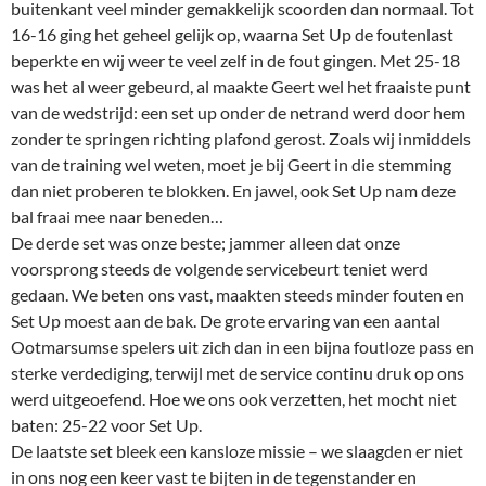
buitenkant veel minder gemakkelijk scoorden dan normaal. Tot
16-16 ging het geheel gelijk op, waarna Set Up de foutenlast
beperkte en wij weer te veel zelf in de fout gingen. Met 25-18
was het al weer gebeurd, al maakte Geert wel het fraaiste punt
van de wedstrijd: een set up onder de netrand werd door hem
zonder te springen richting plafond gerost. Zoals wij inmiddels
van de training wel weten, moet je bij Geert in die stemming
dan niet proberen te blokken. En jawel, ook Set Up nam deze
bal fraai mee naar beneden…
De derde set was onze beste; jammer alleen dat onze
voorsprong steeds de volgende servicebeurt teniet werd
gedaan. We beten ons vast, maakten steeds minder fouten en
Set Up moest aan de bak. De grote ervaring van een aantal
Ootmarsumse spelers uit zich dan in een bijna foutloze pass en
sterke verdediging, terwijl met de service continu druk op ons
werd uitgeoefend. Hoe we ons ook verzetten, het mocht niet
baten: 25-22 voor Set Up.
De laatste set bleek een kansloze missie – we slaagden er niet
in ons nog een keer vast te bijten in de tegenstander en